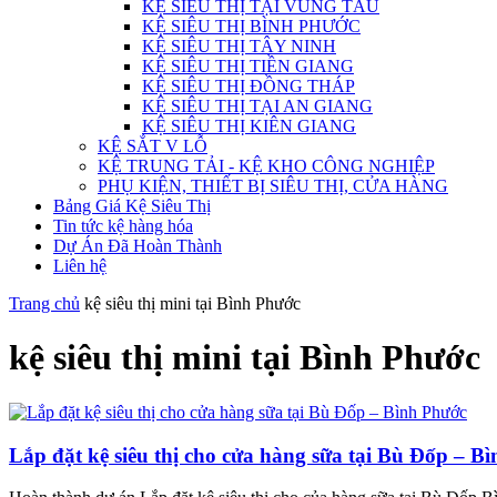
KỆ SIÊU THỊ TẠI VŨNG TÀU
KỆ SIÊU THỊ BÌNH PHƯỚC
KỆ SIÊU THỊ TÂY NINH
KỆ SIÊU THỊ TIỀN GIANG
KỆ SIÊU THỊ ĐỒNG THÁP
KỆ SIÊU THỊ TẠI AN GIANG
KỆ SIÊU THỊ KIÊN GIANG
KỆ SẮT V LỖ
KỆ TRUNG TẢI - KỆ KHO CÔNG NGHIỆP
PHỤ KIỆN, THIẾT BỊ SIÊU THỊ, CỬA HÀNG
Bảng Giá Kệ Siêu Thị
Tin tức kệ hàng hóa
Dự Án Đã Hoàn Thành
Liên hệ
Trang chủ
kệ siêu thị mini tại Bình Phước
kệ siêu thị mini tại Bình Phước
Lắp đặt kệ siêu thị cho cửa hàng sữa tại Bù Đốp – B