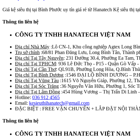
Giá kệ siêu thị tại Bình Phước uy tín giá rẻ từ Hanatech Kệ siêu thị tạ
Thông tin liên hệ
CÔNG TY TNHH HANATECH VIỆT NAM
Địa chỉ Nhà Máy
:Lô CN-1, Khu công nghiệp Agtex Long Bìn
Trụ sở chính
:68/81 Phan Đăng Lưu, Long Bình Tân, Thành p
Địa chỉ Tại Tây Nguyên
: 231 Đường 30.4, Phường Ea Tam, 
Địa chỉ Tại TPHCM
: 936 Lê Đức Thọ - P15 - Quận Gò Vấp -
Địa chỉ Tại Cần Thơ
: QL91B, Phường Long Hòa, Q.Bình Thủ
Địa chỉ Tại Bình Dương
:1546 ĐẠI LỘ BÌNH DƯƠNG – P.
Địa chỉ Tại Vũng Tàu
:1615 Võ Nguyên Giáp, Phường 12, Th
Địa chỉ Tại Sóc Trăng
:36 Nguyễn Văn Hữu, Phường 1, Sóc T
Địa chỉ Tại Lâm Đồng
:454 Hùng Vương – Thị Trấn Di Linh
Hotline:
036 912 4565
Email:
kesieuthihanatech@gmail.com
ĐẶC BIỆT : FREE VẬN CHUYỂN + LẮP ĐẶT NỘI TH
Thông tin liên hệ
CÔNG TY TNHH HANATECH VIỆT NAM