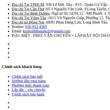
Địa chỉ Tại TPHCM
: 936 Lê Đức Thọ - P15 - Quận Gò Vấp -
Địa chỉ Tại Cần Thơ
:Số 1 Nguyễn Văn Linh, P.Long Tuyền, 
Địa chỉ Tại Bình Dương
:Ngã tư DL14/NL12 - Mỹ Phước 3, T
Địa chỉ Tại Vũng Tàu
:1615 Võ Nguyên Giáp, Phường 12, Th
Địa chỉ tại Đồng Nai
:68/81 Phan Đăng Lưu, Long Bình Tân, 
Hotline:
036 912 4565
Email:
kesieuthihanatech@gmail.com
ĐẶC BIỆT : FREE VẬN CHUYỂN + LẮP ĐẶT NỘI TH
Chính sách khách hàng
Chính sách bảo mật
Hướng dẫn mua hàng
Phương thức thanh toán
Lắp đặt – vận chuyển
Chính sách bảo hành