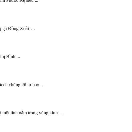
nh Phước Kệ siêu ...
ị tại Đồng Xoài ...
thị Bình ...
ech chúng tôi tự hào ...
 một tỉnh nằm trong vùng kinh ...