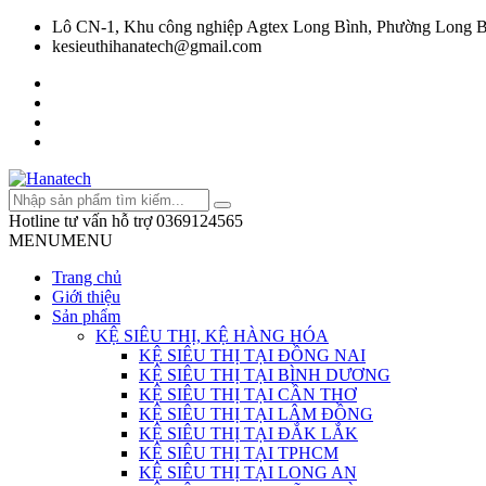
Lô CN-1, Khu công nghiệp Agtex Long Bình, Phường Long B
kesieuthihanatech@gmail.com
Hotline tư vấn hỗ trợ
0369124565
MENU
MENU
Trang chủ
Giới thiệu
Sản phẩm
KỆ SIÊU THỊ, KỆ HÀNG HÓA
KỆ SIÊU THỊ TẠI ĐỒNG NAI
KỆ SIÊU THỊ TẠI BÌNH DƯƠNG
KỆ SIÊU THỊ TẠI CẦN THƠ
KỆ SIÊU THỊ TẠI LÂM ĐỒNG
KỆ SIÊU THỊ TẠI ĐẮK LẮK
KỆ SIÊU THỊ TẠI TPHCM
KỆ SIÊU THỊ TẠI LONG AN