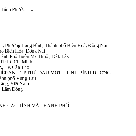
i Bình Phước – ...
h, Phường Long Bình, Thành phố Biên Hoà, Đồng Nai
hố Biên Hòa, Đồng Nai
Thành Phố Buôn Ma Thuột, Đắk Lắk
 TP.Hồ Chí Minh
y, TP. Cần Thơ
HIỆP AN – TP.THỦ DẦU MỘT – TỈNH BÌNH DƯƠNG
ành phố Vũng Tàu
răng, Việt Nam
 – Lâm Đồng
ÀNH CÁC TỈNH VÀ THÀNH PHỐ