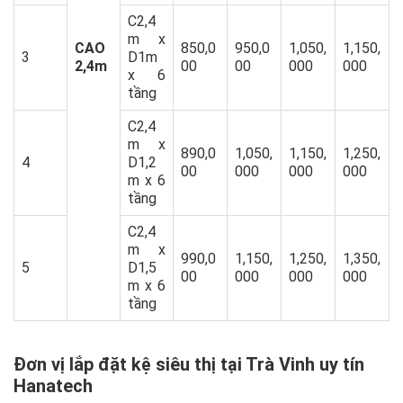
C2,4
m x
CAO
850,0
950,0
1,050,
1,150,
3
D1m
2,4m
00
00
000
000
x 6
tầng
C2,4
m x
890,0
1,050,
1,150,
1,250,
4
D1,2
00
000
000
000
m x 6
tầng
C2,4
m x
990,0
1,150,
1,250,
1,350,
5
D1,5
00
000
000
000
m x 6
tầng
Đơn vị lắp đặt kệ siêu thị tại Trà Vinh uy tín
Hanatech