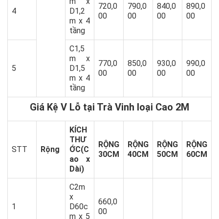
m x
720,0
790,0
840,0
890,0
4
D1,2
00
00
00
00
m x 4
tầng
C1,5
m x
770,0
850,0
930,0
990,0
5
D1,5
00
00
00
00
m x 4
tầng
Giá Kệ V Lỗ tại Trà Vinh loại Cao 2M
KÍCH
THƯ
RỘNG
RỘNG
RỘNG
RỘNG
STT
Rộng
ỚC(C
30CM
40CM
50CM
60CM
ao x
Dài)
C2m
x
660,0
1
D60c
00
m x 5