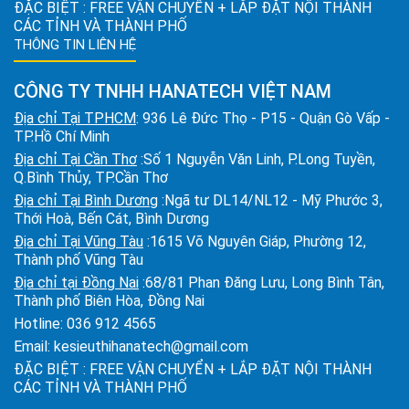
ĐẶC BIỆT : FREE VẬN CHUYỂN + LẮP ĐẶT NỘI THÀNH
CÁC TỈNH VÀ THÀNH PHỐ
THÔNG TIN LIÊN HỆ
CÔNG TY TNHH HANATECH VIỆT NAM
Địa chỉ Tại TPHCM
: 936 Lê Đức Thọ - P15 - Quận Gò Vấp -
TP.Hồ Chí Minh
Địa chỉ Tại Cần Thơ
:Số 1 Nguyễn Văn Linh, P.Long Tuyền,
Q.Bình Thủy, TP.Cần Thơ
Địa chỉ Tại Bình Dương
:Ngã tư DL14/NL12 - Mỹ Phước 3,
Thới Hoà, Bến Cát, Bình Dương
Địa chỉ Tại Vũng Tàu
:1615 Võ Nguyên Giáp, Phường 12,
Thành phố Vũng Tàu
Địa chỉ tại Đồng Nai
:68/81 Phan Đăng Lưu, Long Bình Tân,
Thành phố Biên Hòa, Đồng Nai
Hotline:
036 912 4565
Email:
kesieuthihanatech@gmail.com
ĐẶC BIỆT : FREE VẬN CHUYỂN + LẮP ĐẶT NỘI THÀNH
CÁC TỈNH VÀ THÀNH PHỐ