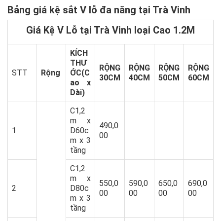
Bảng giá kệ sắt V lỗ đa năng tại
Trà Vinh
Giá Kệ V Lỗ tại Trà Vinh loại Cao 1.2M
KÍCH
THƯ
RỘNG
RỘNG
RỘNG
RỘNG
STT
Rộng
ỚC(C
30CM
40CM
50CM
60CM
ao x
Dài)
C1,2
m x
490,0
1
D60c
00
m x 3
tầng
C1,2
m x
550,0
590,0
650,0
690,0
2
D80c
00
00
00
00
m x 3
tầng