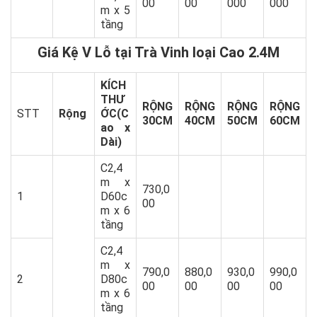
00
00
000
000
m x 5
tầng
Giá Kệ V Lỗ tại Trà Vinh loại Cao 2.4M
KÍCH
THƯ
RỘNG
RỘNG
RỘNG
RỘNG
STT
Rộng
ỚC(C
30CM
40CM
50CM
60CM
ao x
Dài)
C2,4
m x
730,0
1
D60c
00
m x 6
tầng
C2,4
m x
790,0
880,0
930,0
990,0
2
D80c
00
00
00
00
m x 6
tầng