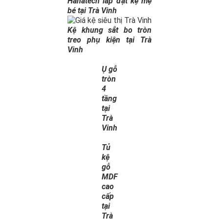
Hanatech lắp đặt kệ mẹ
bé tại Trà Vinh
Kệ khung sắt bo tròn
treo phụ kiện tại Trà
Vinh
Ụ gỗ
tròn
4
tầng
tại
Trà
Vinh
Tủ
kệ
gỗ
MDF
cao
cấp
tại
Trà