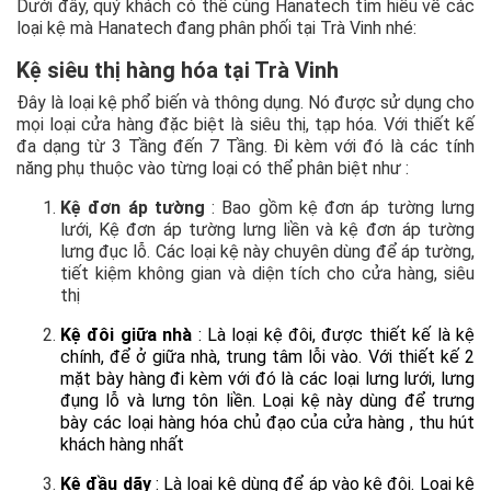
Dưới đây, quý khách có thể cùng Hanatech tìm hiểu về các
loại kệ mà Hanatech đang phân phối tại Trà Vinh nhé:
Kệ siêu thị hàng hóa tại Trà Vinh
Đây là loại kệ phổ biến và thông dụng. Nó được sử dụng cho
mọi loại cửa hàng đặc biệt là siêu thị, tạp hóa. Với thiết kế
đa dạng từ 3 Tầng đến 7 Tầng. Đi kèm với đó là các tính
năng phụ thuộc vào từng loại có thể phân biệt như :
Kệ đơn áp tường
: Bao gồm kệ đơn áp tường lưng
lưới, Kệ đơn áp tường lưng liền và kệ đơn áp tường
lưng đục lỗ. Các loại kệ này chuyên dùng để áp tường,
tiết kiệm không gian và diện tích cho cửa hàng, siêu
thị
Kệ đôi giữa nhà
: Là loại kệ đôi, được thiết kế là kệ
chính, để ở giữa nhà, trung tâm lỗi vào. Với thiết kế 2
mặt bày hàng đi kèm với đó là các loại lưng lưới, lưng
đụng lỗ và lưng tôn liền. Loại kệ này dùng để trưng
bày các loại hàng hóa chủ đạo của cửa hàng , thu hút
khách hàng nhất
Kệ đầu dãy
: Là loại kệ dùng để áp vào kệ đôi. Loại kệ