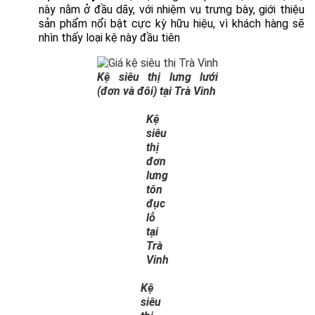
này nằm ở đầu dãy, với nhiệm vụ trưng bày, giới thiệu
sản phẩm nổi bật cực kỳ hữu hiệu, vì khách hàng sẽ
nhìn thấy loại kệ này đầu tiên
Kệ siêu thị lưng lưới
(đơn và đôi) tại Trà Vinh
Kệ
siêu
thị
đơn
lưng
tôn
đục
lỗ
tại
Trà
Vinh
Kệ
siêu