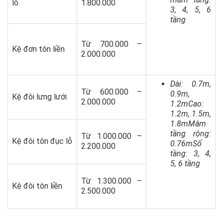
lỗ
1.800.000
3, 4, 5, 6
tầng
Từ 700.000 –
Kệ đơn tôn liền
2.000.000
Dài: 0.7m,
Từ 600.000 –
0.9m,
Kệ đôi lưng lưới
2.000.000
1.2mCao:
1.2m, 1.5m,
1.8mMâm
tầng rộng:
Từ 1.000.000 –
Kệ đôi tôn đục lỗ
0.76mSố
2.200.000
tầng: 3, 4,
5, 6 tầng
Từ 1.300.000 –
Kệ đôi tôn liền
2.500.000