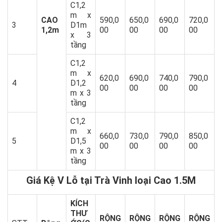
C1,2
m x
CAO
590,0
650,0
690,0
720,0
3
D1m
1,2m
00
00
00
00
x 3
tầng
C1,2
m x
620,0
690,0
740,0
790,0
4
D1,2
00
00
00
00
m x 3
tầng
C1,2
m x
660,0
730,0
790,0
850,0
5
D1,5
00
00
00
00
m x 3
tầng
Giá Kệ V Lỗ tại Trà Vinh loại Cao 1.5M
KÍCH
THƯ
RỘNG
RỘNG
RỘNG
RỘNG