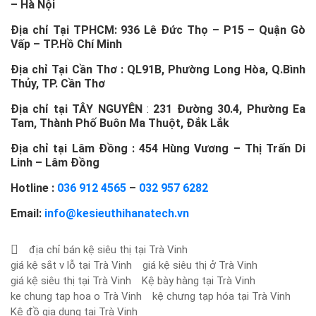
– Hà Nội
Địa chỉ Tại TPHCM:
936 Lê Đức Thọ – P15 – Quận Gò
Vấp – TP.Hồ Chí Minh
Địa chỉ Tại Cần Thơ :
QL91B, Phường Long Hòa, Q.Bình
Thủy, TP. Cần Thơ
Địa chỉ tại TÂY NGUYÊN
:
231 Đường 30.4, Phường Ea
Tam, Thành Phố Buôn Ma Thuột, Đắk Lắk
Địa chỉ tại Lâm Đồng :
454 Hùng Vương – Thị Trấn Di
Linh – Lâm Đồng
Hotline :
036 912 4565
–
032 957 6282
Email:
info@kesieuthihanatech.vn
địa chỉ bán kệ siêu thị tại Trà Vinh
giá kệ sắt v lỗ tại Trà Vinh
giá kệ siêu thị ở Trà Vinh
giá kệ siêu thị tại Trà Vinh
Kệ bày hàng tại Trà Vinh
ke chung tap hoa o Trà Vinh
kệ chưng tạp hóa tại Trà Vinh
Kệ đồ gia dụng tại Trà Vinh