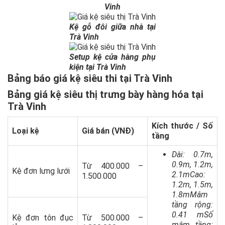
Vinh
Kệ gỗ đôi giữa nhà tại
Trà Vinh
Setup kệ cửa hàng phụ
kiện tại Trà Vinh
Bảng báo giá kệ siêu thi tại Trà Vinh
Bảng giá kệ siêu thị trưng bày hàng hóa tại
Trà Vinh
Kích thước / Số
Loại kệ
Giá bán (VNĐ)
tầng
Dài: 0.7m,
0.9m, 1.2m,
Từ 400.000 –
Kệ đơn lưng lưới
2.1mCao:
1.500.000
1.2m, 1.5m,
1.8mMâm
tầng rộng:
0.41 mSố
Kệ đơn tôn đục
Từ 500.000 –
mâm tầng: