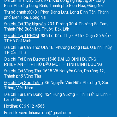
Địa chỉ Nhà Máy
:Lô CN-1, Khu công nghiệp Agtex Long
Bình, Phường Long Bình, Thành phố Biên Hoà, Đồng Nai
Trụ sở chính
:68/81 Phan Đăng Lưu, Long Bình Tân, Thành
phố Biên Hòa, Đồng Nai
Địa chỉ Tại Tây Nguyên
: 231 Đường 30.4, Phường Ea Tam,
Thành Phố Buôn Ma Thuột, Đắk Lắk
Địa chỉ Tại TPHCM
: 936 Lê Đức Thọ - P15 - Quận Gò Vấp -
TP.Hồ Chí Minh
Địa chỉ Tại Cần Thơ
: QL91B, Phường Long Hòa, Q.Bình Thủy,
TP. Cần Thơ
Địa chỉ Tại Bình Dương
:1546 ĐẠI LỘ BÌNH DƯƠNG –
P.HIỆP AN – TP.THỦ DẦU MỘT – TỈNH BÌNH DƯƠNG
Địa chỉ Tại Vũng Tàu
:1615 Võ Nguyên Giáp, Phường 12,
Thành phố Vũng Tàu
Địa chỉ Tại Sóc Trăng
:36 Nguyễn Văn Hữu, Phường 1, Sóc
Trăng, Việt Nam
Địa chỉ Tại Lâm Đồng
:454 Hùng Vương – Thị Trấn Di Linh –
Lâm Đồng
Hotline:
036 912 4565
Email:
kesieuthihanatech@gmail.com