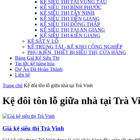
KỆ SIÊU THỊ TẠI VŨNG TÀU
KỆ SIÊU THỊ BÌNH PHƯỚC
KỆ SIÊU THỊ TÂY NINH
KỆ SIÊU THỊ TIỀN GIANG
KỆ SIÊU THỊ ĐỒNG THÁP
KỆ SIÊU THỊ TẠI AN GIANG
KỆ SIÊU THỊ KIÊN GIANG
KỆ SẮT V LỖ
KỆ TRUNG TẢI - KỆ KHO CÔNG NGHIỆP
PHỤ KIỆN, THIẾT BỊ SIÊU THỊ, CỬA HÀNG
Bảng Giá Kệ Siêu Thị
Tin tức kệ hàng hóa
Dự Án Đã Hoàn Thành
Liên hệ
Trang chủ
Kệ đôi tôn lỗ giữa nhà tại Trà Vinh
Kệ đôi tôn lỗ giữa nhà tại Trà V
Giá kệ siêu thị Trà Vinh