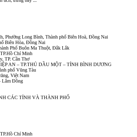
 tích, trưng bày ...
h, Phường Long Bình, Thành phố Biên Hoà, Đồng Nai
hố Biên Hòa, Đồng Nai
Thành Phố Buôn Ma Thuột, Đắk Lắk
 TP.Hồ Chí Minh
y, TP. Cần Thơ
HIỆP AN – TP.THỦ DẦU MỘT – TỈNH BÌNH DƯƠNG
ành phố Vũng Tàu
răng, Việt Nam
 – Lâm Đồng
ÀNH CÁC TỈNH VÀ THÀNH PHỐ
 TP.Hồ Chí Minh