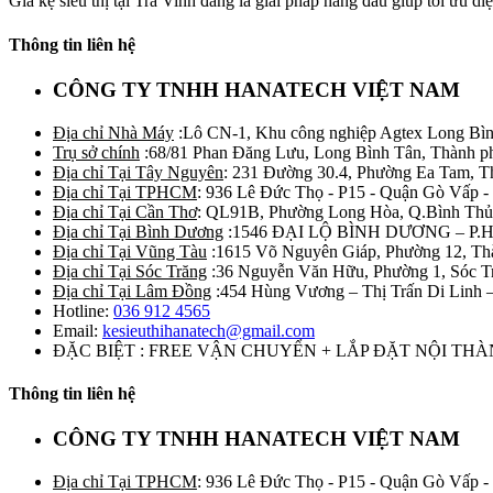
Giá kệ siêu thị tại Trà Vinh đang là giải pháp hàng đầu giúp tối ưu diện
Thông tin liên hệ
CÔNG TY TNHH HANATECH VIỆT NAM
Địa chỉ Nhà Máy
:Lô CN-1, Khu công nghiệp Agtex Long Bìn
Trụ sở chính
:68/81 Phan Đăng Lưu, Long Bình Tân, Thành p
Địa chỉ Tại Tây Nguyên
: 231 Đường 30.4, Phường Ea Tam, 
Địa chỉ Tại TPHCM
: 936 Lê Đức Thọ - P15 - Quận Gò Vấp -
Địa chỉ Tại Cần Thơ
: QL91B, Phường Long Hòa, Q.Bình Thủ
Địa chỉ Tại Bình Dương
:1546 ĐẠI LỘ BÌNH DƯƠNG – P.
Địa chỉ Tại Vũng Tàu
:1615 Võ Nguyên Giáp, Phường 12, Th
Địa chỉ Tại Sóc Trăng
:36 Nguyễn Văn Hữu, Phường 1, Sóc T
Địa chỉ Tại Lâm Đồng
:454 Hùng Vương – Thị Trấn Di Linh
Hotline:
036 912 4565
Email:
kesieuthihanatech@gmail.com
ĐẶC BIỆT : FREE VẬN CHUYỂN + LẮP ĐẶT NỘI TH
Thông tin liên hệ
CÔNG TY TNHH HANATECH VIỆT NAM
Địa chỉ Tại TPHCM
: 936 Lê Đức Thọ - P15 - Quận Gò Vấp -