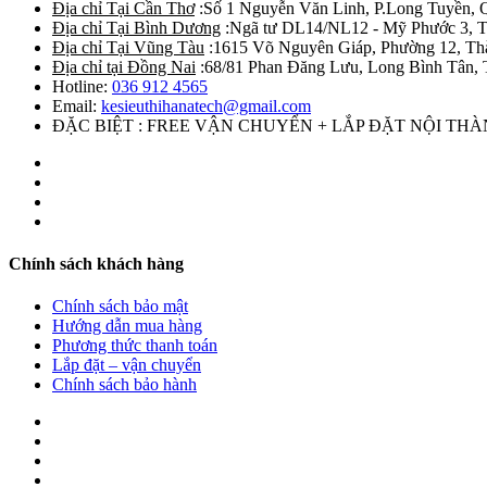
Địa chỉ Tại Cần Thơ
:Số 1 Nguyễn Văn Linh, P.Long Tuyền, 
Địa chỉ Tại Bình Dương
:Ngã tư DL14/NL12 - Mỹ Phước 3, T
Địa chỉ Tại Vũng Tàu
:1615 Võ Nguyên Giáp, Phường 12, Th
Địa chỉ tại Đồng Nai
:68/81 Phan Đăng Lưu, Long Bình Tân, 
Hotline:
036 912 4565
Email:
kesieuthihanatech@gmail.com
ĐẶC BIỆT : FREE VẬN CHUYỂN + LẮP ĐẶT NỘI TH
Chính sách khách hàng
Chính sách bảo mật
Hướng dẫn mua hàng
Phương thức thanh toán
Lắp đặt – vận chuyển
Chính sách bảo hành