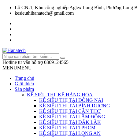
Lô CN-1, Khu công nghiệp Agtex Long Bình, Phường Long B
kesieuthihanatech@gmail.com
Hotline tư vấn hỗ trợ
0369124565
MENU
MENU
Trang chủ
Giới thiệu
Sản phẩm
KỆ SIÊU THỊ, KỆ HÀNG HÓA
KỆ SIÊU THỊ TẠI ĐỒNG NAI
KỆ SIÊU THỊ TẠI BÌNH DƯƠNG
KỆ SIÊU THỊ TẠI CẦN THƠ
KỆ SIÊU THỊ TẠI LÂM ĐỒNG
KỆ SIÊU THỊ TẠI ĐẮK LẮK
KỆ SIÊU THỊ TẠI TPHCM
KỆ SIÊU THỊ TẠI LONG AN