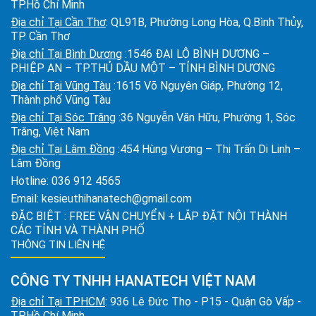
TP.Hồ Chí Minh
Địa chỉ Tại Cần Thơ
: QL91B, Phường Long Hòa, Q.Bình Thủy,
TP. Cần Thơ
Địa chỉ Tại Bình Dương
:1546 ĐẠI LỘ BÌNH DƯƠNG –
P.HIỆP AN – TP.THỦ DẦU MỘT – TỈNH BÌNH DƯƠNG
Địa chỉ Tại Vũng Tàu
:1615 Võ Nguyên Giáp, Phường 12,
Thành phố Vũng Tàu
Địa chỉ Tại Sóc Trăng
:36 Nguyễn Văn Hữu, Phường 1, Sóc
Trăng, Việt Nam
Địa chỉ Tại Lâm Đồng
:454 Hùng Vương – Thị Trấn Di Linh –
Lâm Đồng
Hotline:
036 912 4565
Email:
kesieuthihanatech@gmail.com
ĐẶC BIỆT : FREE VẬN CHUYỂN + LẮP ĐẶT NỘI THÀNH
CÁC TỈNH VÀ THÀNH PHỐ
THÔNG TIN LIÊN HỆ
CÔNG TY TNHH HANATECH VIỆT NAM
Địa chỉ Tại TPHCM
: 936 Lê Đức Thọ - P15 - Quận Gò Vấp -
TP.Hồ Chí Minh