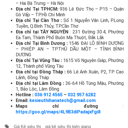
– Hai Bà Trưng – Hà Nội
Địa chỉ Tại TPHCM:
936 Lê Đức Thọ – P15 – Quận
Gò Vấp – TP.Hồ Chí Minh
Địa chỉ Tại Cần Thơ :
Số 1 Nguyễn Văn Linh, P.Long
Tuyền, Q.Bình Thủy, TP.Cần Thơ
Địa chỉ tại TÂY NGUYÊN
: 231 Đường 30.4, Phường
Ea Tam, Thành Phố Buôn Ma Thuột, Đắk Lắk
Địa chỉ Tại Bình Dương :
1546 ĐẠI LỘ BÌNH DƯƠNG
– P.HIỆP AN – TP.THỦ DẦU MỘT – TỈNH BÌNH
DƯƠNG
Địa chỉ Tại Vũng Tàu :
1615 Võ Nguyên Giáp, Phường
12, Thành phố Vũng Tàu
Địa chỉ tại Đồng Tháp :
66 Lê Anh Xuân, P2, TP. Cao
Lãnh, Đồng Tháp
Địa chỉ tại Lâm Đồng :
36-64 Hồ Tùng Mậu, Phường
1, Bảo Lộc, Lâm Đồng
Hotline :
036 912 4565
–
032 957 6282
Email:
kesieuthihanatech@gmail.com
Maps chỉ đường
:
https://goo.gl/maps/4L9B3diPadajxFgi8
Giá Kệ siêu thị
giá kệ siêu thị kiên giang