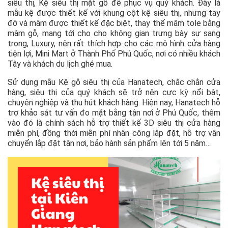
siêu thị, Kệ siêu thị mặt gỗ để phục vụ quý khách. Đây là
mẫu kệ được thiết kế với khung cột kệ siêu thị, nhưng tay
đỡ và mâm được thiết kế đặc biệt, thay thế mâm tole bằng
mâm gỗ, mang tới cho cho không gian trưng bày sự sang
trọng, Luxury, nên rất thích hợp cho các mô hình cửa hàng
tiện lợi, Mini Mart ở Thành Phố Phú Quốc, nơi có nhiều khách
Tây và khách du lịch ghé mua.
Sử dụng mẫu Kệ gỗ siêu thị của Hanatech, chắc chắn cửa
hàng, siêu thị của quý khách sẽ trở nên cực kỳ nổi bật,
chuyên nghiệp và thu hút khách hàng. Hiện nay, Hanatech hỗ
trợ khảo sát tư vấn đo mặt bằng tận nơi ở Phú Quốc, thêm
vào đó là chính sách hỗ trợ thiết kế 3D siêu thị cửa hàng
miễn phí, đồng thời miễn phí nhân công lắp đặt, hỗ trợ vận
chuyển lắp đặt tận nơi, bảo hành sản phẩm lên tới 5 năm…