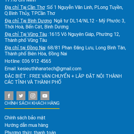
Địa chỉ Tại Cần Thơ
:Số 1 Nguyễn Văn Linh, P.Long Tuyền,
Q.Bình Thủy, TP.Cần Thơ
Địa chỉ Tại Bình Dương
:Ngã tư DL14/NL12 - Mỹ Phước 3,
Thới Hoà, Bến Cát, Bình Dương
Địa chỉ Tại Vũng Tàu
:1615 Võ Nguyên Giáp, Phường 12,
Thành phố Vũng Tàu
Địa chỉ tại Đồng Nai
:68/81 Phan Đăng Lưu, Long Bình Tân,
Thành phố Biên Hòa, Đồng Nai
Hotline:
036 912 4565
Email:
kesieuthihanatech@gmail.com
ĐẶC BIỆT : FREE VẬN CHUYỂN + LẮP ĐẶT NỘI THÀNH
CÁC TỈNH VÀ THÀNH PHỐ
CHÍNH SÁCH KHÁCH HÀNG
Chính sách bảo mật
Hướng dẫn mua hàng
Phương thức thanh toán