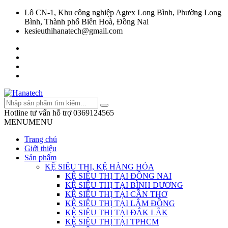
Lô CN-1, Khu công nghiệp Agtex Long Bình, Phường Long
Bình, Thành phố Biên Hoà, Đồng Nai
kesieuthihanatech@gmail.com
Hotline tư vấn hỗ trợ
0369124565
MENU
MENU
Trang chủ
Giới thiệu
Sản phẩm
KỆ SIÊU THỊ, KỆ HÀNG HÓA
KỆ SIÊU THỊ TẠI ĐỒNG NAI
KỆ SIÊU THỊ TẠI BÌNH DƯƠNG
KỆ SIÊU THỊ TẠI CẦN THƠ
KỆ SIÊU THỊ TẠI LÂM ĐỒNG
KỆ SIÊU THỊ TẠI ĐẮK LẮK
KỆ SIÊU THỊ TẠI TPHCM