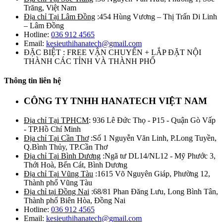
Trăng, Việt Nam
Địa chỉ Tại Lâm Đồng
:454 Hùng Vương – Thị Trấn Di Linh
– Lâm Đồng
Hotline:
036 912 4565
Email:
kesieuthihanatech@gmail.com
ĐẶC BIỆT : FREE VẬN CHUYỂN + LẮP ĐẶT NỘI
THÀNH CÁC TỈNH VÀ THÀNH PHỐ
Thông tin liên hệ
CÔNG TY TNHH HANATECH VIỆT NAM
Địa chỉ Tại TPHCM
: 936 Lê Đức Thọ - P15 - Quận Gò Vấp
- TP.Hồ Chí Minh
Địa chỉ Tại Cần Thơ
:Số 1 Nguyễn Văn Linh, P.Long Tuyền,
Q.Bình Thủy, TP.Cần Thơ
Địa chỉ Tại Bình Dương
:Ngã tư DL14/NL12 - Mỹ Phước 3,
Thới Hoà, Bến Cát, Bình Dương
Địa chỉ Tại Vũng Tàu
:1615 Võ Nguyên Giáp, Phường 12,
Thành phố Vũng Tàu
Địa chỉ tại Đồng Nai
:68/81 Phan Đăng Lưu, Long Bình Tân,
Thành phố Biên Hòa, Đồng Nai
Hotline:
036 912 4565
Email:
kesieuthihanatech@gmail.com