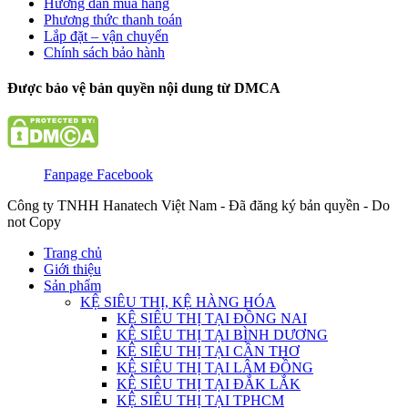
Hướng dẫn mua hàng
Phương thức thanh toán
Lắp đặt – vận chuyển
Chính sách bảo hành
Được bảo vệ bản quyền nội dung từ DMCA
Fanpage Facebook
Công ty TNHH Hanatech Việt Nam - Đã đăng ký bản quyền - Do
not Copy
Trang chủ
Giới thiệu
Sản phẩm
KỆ SIÊU THỊ, KỆ HÀNG HÓA
KỆ SIÊU THỊ TẠI ĐỒNG NAI
KỆ SIÊU THỊ TẠI BÌNH DƯƠNG
KỆ SIÊU THỊ TẠI CẦN THƠ
KỆ SIÊU THỊ TẠI LÂM ĐỒNG
KỆ SIÊU THỊ TẠI ĐẮK LẮK
KỆ SIÊU THỊ TẠI TPHCM