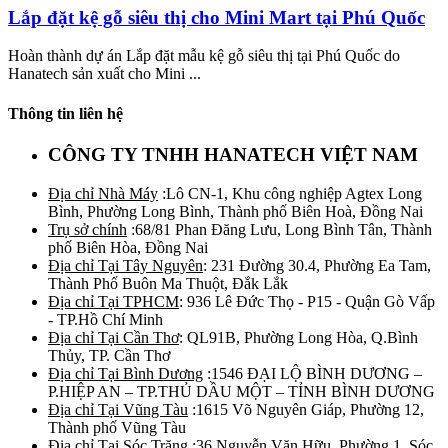
Lắp đặt kệ gỗ siêu thị cho Mini Mart tại Phú Quốc
Hoàn thành dự án Lắp đặt mẫu kệ gỗ siêu thị tại Phú Quốc do
Hanatech sản xuất cho Mini ...
Thông tin liên hệ
CÔNG TY TNHH HANATECH VIỆT NAM
Địa chỉ Nhà Máy
:Lô CN-1, Khu công nghiệp Agtex Long
Bình, Phường Long Bình, Thành phố Biên Hoà, Đồng Nai
Trụ sở chính
:68/81 Phan Đăng Lưu, Long Bình Tân, Thành
phố Biên Hòa, Đồng Nai
Địa chỉ Tại Tây Nguyên
: 231 Đường 30.4, Phường Ea Tam,
Thành Phố Buôn Ma Thuột, Đắk Lắk
Địa chỉ Tại TPHCM
: 936 Lê Đức Thọ - P15 - Quận Gò Vấp
- TP.Hồ Chí Minh
Địa chỉ Tại Cần Thơ
: QL91B, Phường Long Hòa, Q.Bình
Thủy, TP. Cần Thơ
Địa chỉ Tại Bình Dương
:1546 ĐẠI LỘ BÌNH DƯƠNG –
P.HIỆP AN – TP.THỦ DẦU MỘT – TỈNH BÌNH DƯƠNG
Địa chỉ Tại Vũng Tàu
:1615 Võ Nguyên Giáp, Phường 12,
Thành phố Vũng Tàu
Địa chỉ Tại Sóc Trăng
:36 Nguyễn Văn Hữu, Phường 1, Sóc