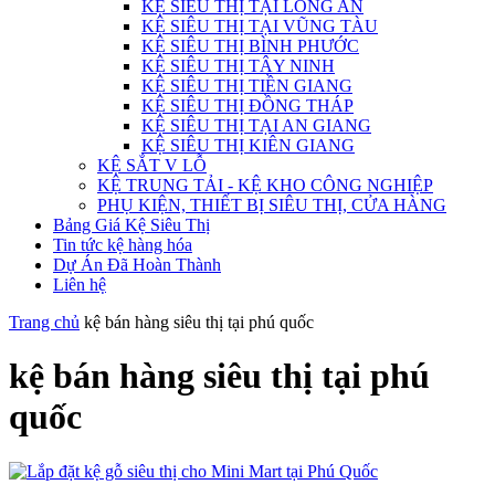
KỆ SIÊU THỊ TẠI LONG AN
KỆ SIÊU THỊ TẠI VŨNG TÀU
KỆ SIÊU THỊ BÌNH PHƯỚC
KỆ SIÊU THỊ TÂY NINH
KỆ SIÊU THỊ TIỀN GIANG
KỆ SIÊU THỊ ĐỒNG THÁP
KỆ SIÊU THỊ TẠI AN GIANG
KỆ SIÊU THỊ KIÊN GIANG
KỆ SẮT V LỖ
KỆ TRUNG TẢI - KỆ KHO CÔNG NGHIỆP
PHỤ KIỆN, THIẾT BỊ SIÊU THỊ, CỬA HÀNG
Bảng Giá Kệ Siêu Thị
Tin tức kệ hàng hóa
Dự Án Đã Hoàn Thành
Liên hệ
Trang chủ
kệ bán hàng siêu thị tại phú quốc
kệ bán hàng siêu thị tại phú
quốc