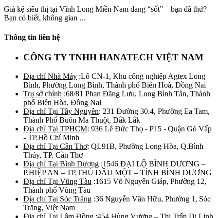
Giá kệ siêu thị tại Vĩnh Long Miền Nam đang “sốt” – bạn đã thử?
Bạn có biết, không gian ...
Thông tin liên hệ
CÔNG TY TNHH HANATECH VIỆT NAM
Địa chỉ Nhà Máy
:Lô CN-1, Khu công nghiệp Agtex Long
Bình, Phường Long Bình, Thành phố Biên Hoà, Đồng Nai
Trụ sở chính
:68/81 Phan Đăng Lưu, Long Bình Tân, Thành
phố Biên Hòa, Đồng Nai
Địa chỉ Tại Tây Nguyên
: 231 Đường 30.4, Phường Ea Tam,
Thành Phố Buôn Ma Thuột, Đắk Lắk
Địa chỉ Tại TPHCM
: 936 Lê Đức Thọ - P15 - Quận Gò Vấp
- TP.Hồ Chí Minh
Địa chỉ Tại Cần Thơ
: QL91B, Phường Long Hòa, Q.Bình
Thủy, TP. Cần Thơ
Địa chỉ Tại Bình Dương
:1546 ĐẠI LỘ BÌNH DƯƠNG –
P.HIỆP AN – TP.THỦ DẦU MỘT – TỈNH BÌNH DƯƠNG
Địa chỉ Tại Vũng Tàu
:1615 Võ Nguyên Giáp, Phường 12,
Thành phố Vũng Tàu
Địa chỉ Tại Sóc Trăng
:36 Nguyễn Văn Hữu, Phường 1, Sóc
Trăng, Việt Nam
Địa chỉ Tại Lâm Đồng
:454 Hùng Vương – Thị Trấn Di Linh