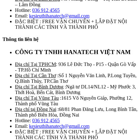
– Lâm Đồng
Hotline:
036 912 4565
Email:
kesieuthihanatech@gmail.com
ĐẶC BIỆT : FREE VẬN CHUYỂN + LẮP ĐẶT NỘI
THÀNH CÁC TỈNH VÀ THÀNH PHỐ
Thông tin liên hệ
CÔNG TY TNHH HANATECH VIỆT NAM
Địa chỉ Tại TPHCM
: 936 Lê Đức Thọ - P15 - Quận Gò Vấp
- TP.Hồ Chí Minh
Địa chỉ Tại Cần Thơ
:Số 1 Nguyễn Văn Linh, P.Long Tuyền,
Q.Bình Thủy, TP.Cần Thơ
Địa chỉ Tại Bình Dương
:Ngã tư DL14/NL12 - Mỹ Phước 3,
Thới Hoà, Bến Cát, Bình Dương
Địa chỉ Tại Vũng Tàu
:1615 Võ Nguyên Giáp, Phường 12,
Thành phố Vũng Tàu
Địa chỉ tại Đồng Nai
:68/81 Phan Đăng Lưu, Long Bình Tân,
Thành phố Biên Hòa, Đồng Nai
Hotline:
036 912 4565
Email:
kesieuthihanatech@gmail.com
ĐẶC BIỆT : FREE VẬN CHUYỂN + LẮP ĐẶT NỘI
THÀNH CÁC TỈNH VÀ THÀNH PHỐ