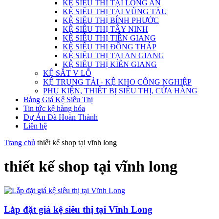
KỆ SIÊU THỊ TẠI LONG AN
KỆ SIÊU THỊ TẠI VŨNG TÀU
KỆ SIÊU THỊ BÌNH PHƯỚC
KỆ SIÊU THỊ TÂY NINH
KỆ SIÊU THỊ TIỀN GIANG
KỆ SIÊU THỊ ĐỒNG THÁP
KỆ SIÊU THỊ TẠI AN GIANG
KỆ SIÊU THỊ KIÊN GIANG
KỆ SẮT V LỖ
KỆ TRUNG TẢI - KỆ KHO CÔNG NGHIỆP
PHỤ KIỆN, THIẾT BỊ SIÊU THỊ, CỬA HÀNG
Bảng Giá Kệ Siêu Thị
Tin tức kệ hàng hóa
Dự Án Đã Hoàn Thành
Liên hệ
Trang chủ
thiết kế shop tại vĩnh long
thiết kế shop tại vĩnh long
Lắp đặt giá kệ siêu thị tại Vĩnh Long