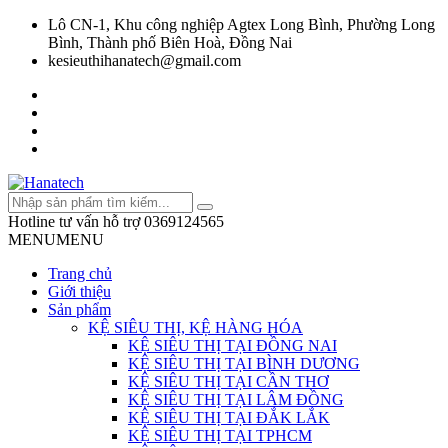
Lô CN-1, Khu công nghiệp Agtex Long Bình, Phường Long
Bình, Thành phố Biên Hoà, Đồng Nai
kesieuthihanatech@gmail.com
Hotline tư vấn hỗ trợ
0369124565
MENU
MENU
Trang chủ
Giới thiệu
Sản phẩm
KỆ SIÊU THỊ, KỆ HÀNG HÓA
KỆ SIÊU THỊ TẠI ĐỒNG NAI
KỆ SIÊU THỊ TẠI BÌNH DƯƠNG
KỆ SIÊU THỊ TẠI CẦN THƠ
KỆ SIÊU THỊ TẠI LÂM ĐỒNG
KỆ SIÊU THỊ TẠI ĐẮK LẮK
KỆ SIÊU THỊ TẠI TPHCM