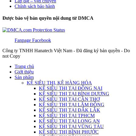
Lắp đặt – vận chuyển
Chính sách bảo hành
Được bảo vệ bản quyền nội dung từ DMCA
Fanpage Facebook
Công ty TNHH Hanatech Việt Nam - Đã đăng ký bản quyền - Do
not Copy
Trang chủ
Giới thiệu
Sản phẩm
KỆ SIÊU THỊ, KỆ HÀNG HÓA
KỆ SIÊU THỊ TẠI ĐỒNG NAI
KỆ SIÊU THỊ TẠI BÌNH DƯƠNG
KỆ SIÊU THỊ TẠI CẦN THƠ
KỆ SIÊU THỊ TẠI LÂM ĐỒNG
KỆ SIÊU THỊ TẠI ĐẮK LẮK
KỆ SIÊU THỊ TẠI TPHCM
KỆ SIÊU THỊ TẠI LONG AN
KỆ SIÊU THỊ TẠI VŨNG TÀU
KỆ SIÊU THỊ BÌNH PHƯỚC