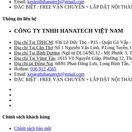
Email:
kesieuthihanatech@gmail.com
ĐẶC BIỆT : FREE VẬN CHUYỂN + LẮP ĐẶT NỘI TH
Thông tin liên hệ
CÔNG TY TNHH HANATECH VIỆT NAM
Địa chỉ Tại TPHCM
: 936 Lê Đức Thọ - P15 - Quận Gò Vấp -
Địa chỉ Tại Cần Thơ
:Số 1 Nguyễn Văn Linh, P.Long Tuyền, 
Địa chỉ Tại Bình Dương
:Ngã tư DL14/NL12 - Mỹ Phước 3, T
Địa chỉ Tại Vũng Tàu
:1615 Võ Nguyên Giáp, Phường 12, Th
Địa chỉ tại Đồng Nai
:68/81 Phan Đăng Lưu, Long Bình Tân, 
Hotline:
036 912 4565
Email:
kesieuthihanatech@gmail.com
ĐẶC BIỆT : FREE VẬN CHUYỂN + LẮP ĐẶT NỘI TH
Chính sách khách hàng
Chính sách bảo mật