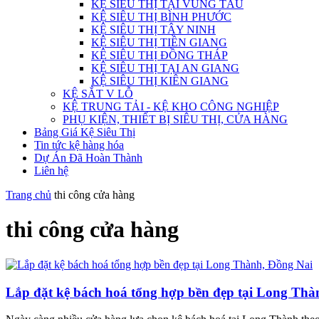
KỆ SIÊU THỊ TẠI VŨNG TÀU
KỆ SIÊU THỊ BÌNH PHƯỚC
KỆ SIÊU THỊ TÂY NINH
KỆ SIÊU THỊ TIỀN GIANG
KỆ SIÊU THỊ ĐỒNG THÁP
KỆ SIÊU THỊ TẠI AN GIANG
KỆ SIÊU THỊ KIÊN GIANG
KỆ SẮT V LỖ
KỆ TRUNG TẢI - KỆ KHO CÔNG NGHIỆP
PHỤ KIỆN, THIẾT BỊ SIÊU THỊ, CỬA HÀNG
Bảng Giá Kệ Siêu Thị
Tin tức kệ hàng hóa
Dự Án Đã Hoàn Thành
Liên hệ
Trang chủ
thi công cửa hàng
thi công cửa hàng
Lắp đặt kệ bách hoá tổng hợp bền đẹp tại Long Thà