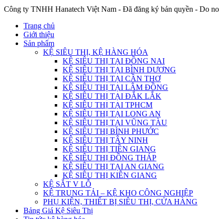
Công ty TNHH Hanatech Việt Nam - Đã đăng ký bản quyền - Do no
Trang chủ
Giới thiệu
Sản phẩm
KỆ SIÊU THỊ, KỆ HÀNG HÓA
KỆ SIÊU THỊ TẠI ĐỒNG NAI
KỆ SIÊU THỊ TẠI BÌNH DƯƠNG
KỆ SIÊU THỊ TẠI CẦN THƠ
KỆ SIÊU THỊ TẠI LÂM ĐỒNG
KỆ SIÊU THỊ TẠI ĐẮK LẮK
KỆ SIÊU THỊ TẠI TPHCM
KỆ SIÊU THỊ TẠI LONG AN
KỆ SIÊU THỊ TẠI VŨNG TÀU
KỆ SIÊU THỊ BÌNH PHƯỚC
KỆ SIÊU THỊ TÂY NINH
KỆ SIÊU THỊ TIỀN GIANG
KỆ SIÊU THỊ ĐỒNG THÁP
KỆ SIÊU THỊ TẠI AN GIANG
KỆ SIÊU THỊ KIÊN GIANG
KỆ SẮT V LỖ
KỆ TRUNG TẢI – KỆ KHO CÔNG NGHIỆP
PHỤ KIỆN, THIẾT BỊ SIÊU THỊ, CỬA HÀNG
Bảng Giá Kệ Siêu Thị