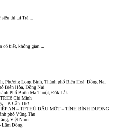
êu thị tại Trà ...
có biết, không gian ...
h, Phường Long Bình, Thành phố Biên Hoà, Đồng Nai
hố Biên Hòa, Đồng Nai
Thành Phố Buôn Ma Thuột, Đắk Lắk
 TP.Hồ Chí Minh
y, TP. Cần Thơ
HIỆP AN – TP.THỦ DẦU MỘT – TỈNH BÌNH DƯƠNG
ành phố Vũng Tàu
răng, Việt Nam
 – Lâm Đồng