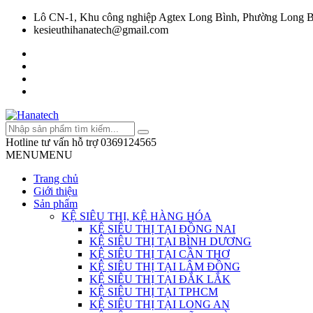
Lô CN-1, Khu công nghiệp Agtex Long Bình, Phường Long B
kesieuthihanatech@gmail.com
Hotline tư vấn hỗ trợ
0369124565
MENU
MENU
Trang chủ
Giới thiệu
Sản phẩm
KỆ SIÊU THỊ, KỆ HÀNG HÓA
KỆ SIÊU THỊ TẠI ĐỒNG NAI
KỆ SIÊU THỊ TẠI BÌNH DƯƠNG
KỆ SIÊU THỊ TẠI CẦN THƠ
KỆ SIÊU THỊ TẠI LÂM ĐỒNG
KỆ SIÊU THỊ TẠI ĐẮK LẮK
KỆ SIÊU THỊ TẠI TPHCM
KỆ SIÊU THỊ TẠI LONG AN