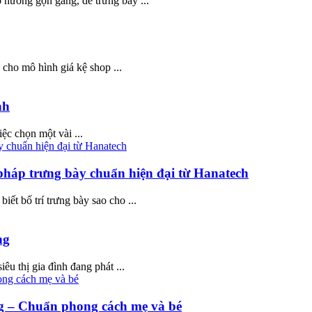
 hướng gọn gàng, dễ trưng bày ...
 cho mô hình giá kệ shop ...
nh
ệc chọn một vài ...
 pháp trưng bày chuẩn hiện đại từ Hanatech
t bố trí trưng bày sao cho ...
ng
u thị gia đình đang phát ...
ng – Chuẩn phong cách mẹ và bé