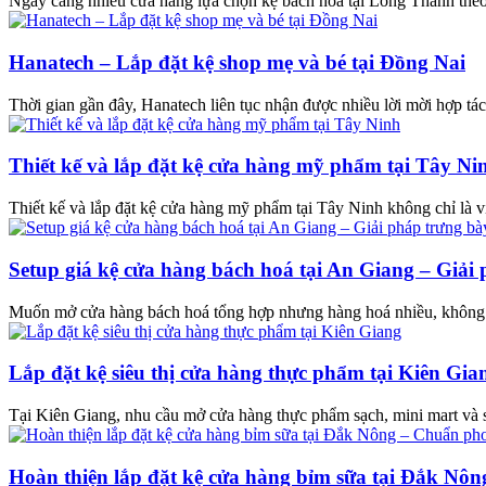
Ngày càng nhiều cửa hàng lựa chọn kệ bách hoá tại Long Thành theo
Hanatech – Lắp đặt kệ shop mẹ và bé tại Đồng Nai
Thời gian gần đây, Hanatech liên tục nhận được nhiều lời mời hợp tác
Thiết kế và lắp đặt kệ cửa hàng mỹ phẩm tại Tây Ni
Thiết kế và lắp đặt kệ cửa hàng mỹ phẩm tại Tây Ninh không chỉ là vi
Setup giá kệ cửa hàng bách hoá tại An Giang – Giải
Muốn mở cửa hàng bách hoá tổng hợp nhưng hàng hoá nhiều, không biế
Lắp đặt kệ siêu thị cửa hàng thực phẩm tại Kiên Gia
Tại Kiên Giang, nhu cầu mở cửa hàng thực phẩm sạch, mini mart và siê
Hoàn thiện lắp đặt kệ cửa hàng bỉm sữa tại Đắk Nô