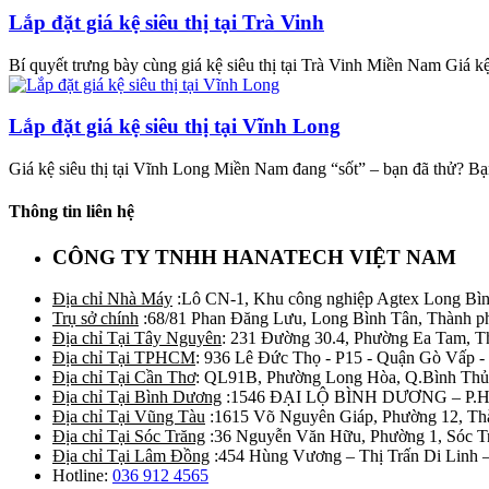
Lắp đặt giá kệ siêu thị tại Trà Vinh
Bí quyết trưng bày cùng giá kệ siêu thị tại Trà Vinh Miền Nam Giá kệ si
Lắp đặt giá kệ siêu thị tại Vĩnh Long
Giá kệ siêu thị tại Vĩnh Long Miền Nam đang “sốt” – bạn đã thử? Bạn 
Thông tin liên hệ
CÔNG TY TNHH HANATECH VIỆT NAM
Địa chỉ Nhà Máy
:Lô CN-1, Khu công nghiệp Agtex Long Bìn
Trụ sở chính
:68/81 Phan Đăng Lưu, Long Bình Tân, Thành p
Địa chỉ Tại Tây Nguyên
: 231 Đường 30.4, Phường Ea Tam, 
Địa chỉ Tại TPHCM
: 936 Lê Đức Thọ - P15 - Quận Gò Vấp -
Địa chỉ Tại Cần Thơ
: QL91B, Phường Long Hòa, Q.Bình Thủ
Địa chỉ Tại Bình Dương
:1546 ĐẠI LỘ BÌNH DƯƠNG – P.
Địa chỉ Tại Vũng Tàu
:1615 Võ Nguyên Giáp, Phường 12, Th
Địa chỉ Tại Sóc Trăng
:36 Nguyễn Văn Hữu, Phường 1, Sóc T
Địa chỉ Tại Lâm Đồng
:454 Hùng Vương – Thị Trấn Di Linh
Hotline:
036 912 4565