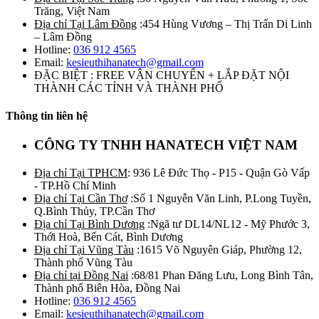
Trăng, Việt Nam
Địa chỉ Tại Lâm Đồng
:454 Hùng Vương – Thị Trấn Di Linh
– Lâm Đồng
Hotline:
036 912 4565
Email:
kesieuthihanatech@gmail.com
ĐẶC BIỆT : FREE VẬN CHUYỂN + LẮP ĐẶT NỘI
THÀNH CÁC TỈNH VÀ THÀNH PHỐ
Thông tin liên hệ
CÔNG TY TNHH HANATECH VIỆT NAM
Địa chỉ Tại TPHCM
: 936 Lê Đức Thọ - P15 - Quận Gò Vấp
- TP.Hồ Chí Minh
Địa chỉ Tại Cần Thơ
:Số 1 Nguyễn Văn Linh, P.Long Tuyền,
Q.Bình Thủy, TP.Cần Thơ
Địa chỉ Tại Bình Dương
:Ngã tư DL14/NL12 - Mỹ Phước 3,
Thới Hoà, Bến Cát, Bình Dương
Địa chỉ Tại Vũng Tàu
:1615 Võ Nguyên Giáp, Phường 12,
Thành phố Vũng Tàu
Địa chỉ tại Đồng Nai
:68/81 Phan Đăng Lưu, Long Bình Tân,
Thành phố Biên Hòa, Đồng Nai
Hotline:
036 912 4565
Email:
kesieuthihanatech@gmail.com