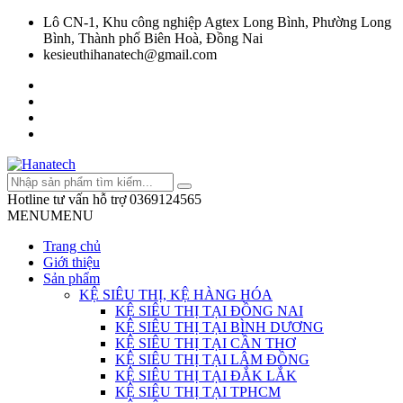
Lô CN-1, Khu công nghiệp Agtex Long Bình, Phường Long
Bình, Thành phố Biên Hoà, Đồng Nai
kesieuthihanatech@gmail.com
Hotline tư vấn hỗ trợ
0369124565
MENU
MENU
Trang chủ
Giới thiệu
Sản phẩm
KỆ SIÊU THỊ, KỆ HÀNG HÓA
KỆ SIÊU THỊ TẠI ĐỒNG NAI
KỆ SIÊU THỊ TẠI BÌNH DƯƠNG
KỆ SIÊU THỊ TẠI CẦN THƠ
KỆ SIÊU THỊ TẠI LÂM ĐỒNG
KỆ SIÊU THỊ TẠI ĐẮK LẮK
KỆ SIÊU THỊ TẠI TPHCM