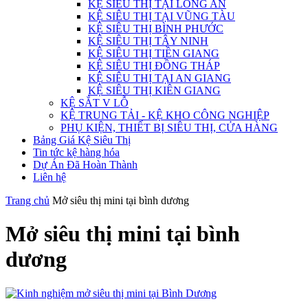
KỆ SIÊU THỊ TẠI LONG AN
KỆ SIÊU THỊ TẠI VŨNG TÀU
KỆ SIÊU THỊ BÌNH PHƯỚC
KỆ SIÊU THỊ TÂY NINH
KỆ SIÊU THỊ TIỀN GIANG
KỆ SIÊU THỊ ĐỒNG THÁP
KỆ SIÊU THỊ TẠI AN GIANG
KỆ SIÊU THỊ KIÊN GIANG
KỆ SẮT V LỖ
KỆ TRUNG TẢI - KỆ KHO CÔNG NGHIỆP
PHỤ KIỆN, THIẾT BỊ SIÊU THỊ, CỬA HÀNG
Bảng Giá Kệ Siêu Thị
Tin tức kệ hàng hóa
Dự Án Đã Hoàn Thành
Liên hệ
Trang chủ
Mở siêu thị mini tại bình dương
Mở siêu thị mini tại bình
dương