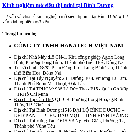
Kinh nghiệm mở siêu thị mini tại Bình Dương
Tư vấn và chia sẻ kinh nghiệm mở siêu thị mini tại Bình Dương Tư
vấn kinh nghiệm mở siêu ...
Thông tin liên hệ
CÔNG TY TNHH HANATECH VIỆT NAM
Địa chỉ Nhà Máy
:Lô CN-1, Khu công nghiệp Agtex Long
Bình, Phường Long Bình, Thành phố Biên Hoà, Đồng Nai
Trụ sở chính
:68/81 Phan Đăng Lưu, Long Bình Tân, Thành
phố Biên Hòa, Đồng Nai
Địa chỉ Tại Tây Nguyên
: 231 Đường 30.4, Phường Ea Tam,
Thành Phố Buôn Ma Thuột, Đắk Lắk
Địa chỉ Tại TPHCM
: 936 Lê Đức Thọ - P15 - Quận Gò Vấp
- TP.Hồ Chí Minh
Địa chỉ Tại Cần Thơ
: QL91B, Phường Long Hòa, Q.Bình
Thủy, TP. Cần Thơ
Địa chỉ Tại Bình Dương
:1546 ĐẠI LỘ BÌNH DƯƠNG –
P.HIỆP AN – TP.THỦ DẦU MỘT – TỈNH BÌNH DƯƠNG
Địa chỉ Tại Vũng Tàu
:1615 Võ Nguyên Giáp, Phường 12,
Thành phố Vũng Tàu
Địa chỉ Tại Sóc Trăng
:36 Nguyễn Văn Hữu, Phường 1, Sóc