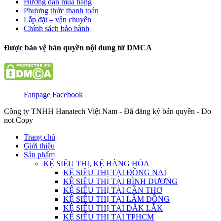
Hướng dẫn mua hàng
Phương thức thanh toán
Lắp đặt – vận chuyển
Chính sách bảo hành
Được bảo vệ bản quyền nội dung từ DMCA
Fanpage Facebook
Công ty TNHH Hanatech Việt Nam - Đã đăng ký bản quyền - Do
not Copy
Trang chủ
Giới thiệu
Sản phẩm
KỆ SIÊU THỊ, KỆ HÀNG HÓA
KỆ SIÊU THỊ TẠI ĐỒNG NAI
KỆ SIÊU THỊ TẠI BÌNH DƯƠNG
KỆ SIÊU THỊ TẠI CẦN THƠ
KỆ SIÊU THỊ TẠI LÂM ĐỒNG
KỆ SIÊU THỊ TẠI ĐẮK LẮK
KỆ SIÊU THỊ TẠI TPHCM