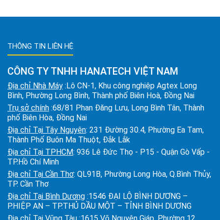
THÔNG TIN LIÊN HỆ
CÔNG TY TNHH HANATECH VIỆT NAM
Địa chỉ Nhà Máy
:Lô CN-1, Khu công nghiệp Agtex Long
Bình, Phường Long Bình, Thành phố Biên Hoà, Đồng Nai
Trụ sở chính
:68/81 Phan Đăng Lưu, Long Bình Tân, Thành
phố Biên Hòa, Đồng Nai
Địa chỉ Tại Tây Nguyên
: 231 Đường 30.4, Phường Ea Tam,
Thành Phố Buôn Ma Thuột, Đắk Lắk
Địa chỉ Tại TPHCM
: 936 Lê Đức Thọ - P15 - Quận Gò Vấp -
TP.Hồ Chí Minh
Địa chỉ Tại Cần Thơ
: QL91B, Phường Long Hòa, Q.Bình Thủy,
TP. Cần Thơ
Địa chỉ Tại Bình Dương
:1546 ĐẠI LỘ BÌNH DƯƠNG –
P.HIỆP AN – TP.THỦ DẦU MỘT – TỈNH BÌNH DƯƠNG
Địa chỉ Tại Vũng Tàu
:1615 Võ Nguyên Giáp, Phường 12,