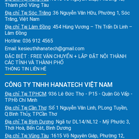
Thành phố Vũng Tàu
Địa chỉ Tại Sóc Trăng
:36 Nguyễn Văn Hữu, Phường 1, Sóc
Trăng, Việt Nam
Địa chỉ Tại Lâm Đồng
:454 Hùng Vương – Thị Trấn Di Linh –
Lâm Đồng
Hotline:
036 912 4565
Email:
kesieuthihanatech@gmail.com
ĐẶC BIỆT : FREE VẬN CHUYỂN + LẮP ĐẶT NỘI THÀNH
CÁC TỈNH VÀ THÀNH PHỐ
THÔNG TIN LIÊN HỆ
CÔNG TY TNHH HANATECH VIỆT NAM
Địa chỉ Tại TPHCM
: 936 Lê Đức Thọ - P15 - Quận Gò Vấp -
TP.Hồ Chí Minh
Địa chỉ Tại Cần Thơ
:Số 1 Nguyễn Văn Linh, P.Long Tuyền,
Q.Bình Thủy, TP.Cần Thơ
Địa chỉ Tại Bình Dương
:Ngã tư DL14/NL12 - Mỹ Phước 3,
Thới Hoà, Bến Cát, Bình Dương
Địa chỉ Tại Vũng Tàu
:1615 Võ Nguyên Giáp, Phường 12,