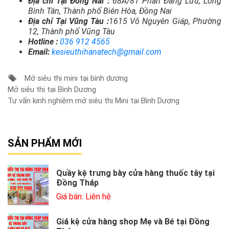
Địa chỉ Tại Đồng Nai :
68A/81 Phan Đăng Lưu, Long
Bình Tân, Thành phố Biên Hòa, Đồng Nai
Địa chỉ Tại Vũng Tàu :
1615 Võ Nguyên Giáp, Phường
12, Thành phố Vũng Tàu
Hotline :
036 912 4565
Email:
kesieuthihanatech@gmail.com
Mở siêu thị mini tại bình dương
Mở siêu thị tại Bình Dương
Tư vấn kinh nghiệm mở siêu thị Mini tại Bình Dương
SẢN PHẨM MỚI
Quầy kệ trưng bày cửa hàng thuốc tây tại
Đồng Tháp
Giá bán: Liên hệ
Giá kệ cửa hàng shop Mẹ và Bé tại Đồng