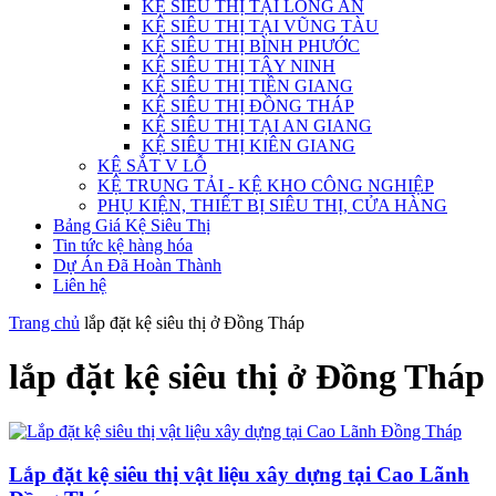
KỆ SIÊU THỊ TẠI LONG AN
KỆ SIÊU THỊ TẠI VŨNG TÀU
KỆ SIÊU THỊ BÌNH PHƯỚC
KỆ SIÊU THỊ TÂY NINH
KỆ SIÊU THỊ TIỀN GIANG
KỆ SIÊU THỊ ĐỒNG THÁP
KỆ SIÊU THỊ TẠI AN GIANG
KỆ SIÊU THỊ KIÊN GIANG
KỆ SẮT V LỖ
KỆ TRUNG TẢI - KỆ KHO CÔNG NGHIỆP
PHỤ KIỆN, THIẾT BỊ SIÊU THỊ, CỬA HÀNG
Bảng Giá Kệ Siêu Thị
Tin tức kệ hàng hóa
Dự Án Đã Hoàn Thành
Liên hệ
Trang chủ
lắp đặt kệ siêu thị ở Đồng Tháp
lắp đặt kệ siêu thị ở Đồng Tháp
Lắp đặt kệ siêu thị vật liệu xây dựng tại Cao Lãnh