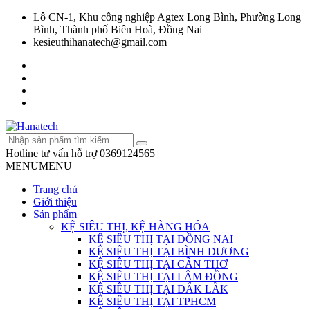
Lô CN-1, Khu công nghiệp Agtex Long Bình, Phường Long
Bình, Thành phố Biên Hoà, Đồng Nai
kesieuthihanatech@gmail.com
Hotline tư vấn hỗ trợ
0369124565
MENU
MENU
Trang chủ
Giới thiệu
Sản phẩm
KỆ SIÊU THỊ, KỆ HÀNG HÓA
KỆ SIÊU THỊ TẠI ĐỒNG NAI
KỆ SIÊU THỊ TẠI BÌNH DƯƠNG
KỆ SIÊU THỊ TẠI CẦN THƠ
KỆ SIÊU THỊ TẠI LÂM ĐỒNG
KỆ SIÊU THỊ TẠI ĐẮK LẮK
KỆ SIÊU THỊ TẠI TPHCM