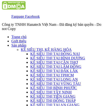
Fanpage Facebook
Công ty TNHH Hanatech Việt Nam - Đã đăng ký bản quyền - Do
not Copy
Trang chủ
Giới thiệu
Sản phẩm
KỆ SIÊU THỊ, KỆ HÀNG HÓA
KỆ SIÊU THỊ TẠI ĐỒNG NAI
KỆ SIÊU THỊ TẠI BÌNH DƯƠNG
KỆ SIÊU THỊ TẠI CẦN THƠ
KỆ SIÊU THỊ TẠI LÂM ĐỒNG
KỆ SIÊU THỊ TẠI ĐẮK LẮK
KỆ SIÊU THỊ TẠI TPHCM
KỆ SIÊU THỊ TẠI LONG AN
KỆ SIÊU THỊ TẠI VŨNG TÀU
KỆ SIÊU THỊ BÌNH PHƯỚC
KỆ SIÊU THỊ TÂY NINH
KỆ SIÊU THỊ TIỀN GIANG
KỆ SIÊU THỊ ĐỒNG THÁP
KỆ SIÊU THỊ TẠI AN GIANG