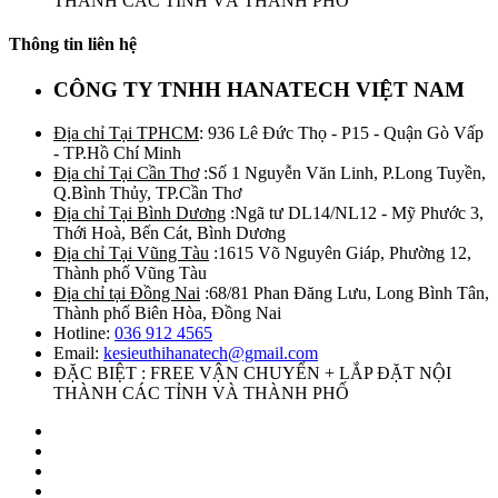
THÀNH CÁC TỈNH VÀ THÀNH PHỐ
Thông tin liên hệ
CÔNG TY TNHH HANATECH VIỆT NAM
Địa chỉ Tại TPHCM
: 936 Lê Đức Thọ - P15 - Quận Gò Vấp
- TP.Hồ Chí Minh
Địa chỉ Tại Cần Thơ
:Số 1 Nguyễn Văn Linh, P.Long Tuyền,
Q.Bình Thủy, TP.Cần Thơ
Địa chỉ Tại Bình Dương
:Ngã tư DL14/NL12 - Mỹ Phước 3,
Thới Hoà, Bến Cát, Bình Dương
Địa chỉ Tại Vũng Tàu
:1615 Võ Nguyên Giáp, Phường 12,
Thành phố Vũng Tàu
Địa chỉ tại Đồng Nai
:68/81 Phan Đăng Lưu, Long Bình Tân,
Thành phố Biên Hòa, Đồng Nai
Hotline:
036 912 4565
Email:
kesieuthihanatech@gmail.com
ĐẶC BIỆT : FREE VẬN CHUYỂN + LẮP ĐẶT NỘI
THÀNH CÁC TỈNH VÀ THÀNH PHỐ