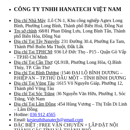
CÔNG TY TNHH HANATECH VIỆT NAM
Địa chỉ Nhà Máy
:Lô CN-1, Khu công nghiệp Agtex Long
Bình, Phường Long Bình, Thành phố Biên Hoà, Đồng Nai
Trụ sở chính
:68/81 Phan Đăng Lưu, Long Bình Tân, Thành
phố Biên Hòa, Đồng Nai
Địa chỉ Tại Tây Nguyên
: 231 Đường 30.4, Phường Ea Tam,
Thành Phố Buôn Ma Thuột, Đắk Lắk
Địa chỉ Tại TPHCM
: 936 Lê Đức Thọ - P15 - Quận Gò Vấp
- TP.Hồ Chí Minh
Địa chỉ Tại Cần Thơ
: QL91B, Phường Long Hòa, Q.Bình
Thủy, TP. Cần Thơ
Địa chỉ Tại Bình Dương
:1546 ĐẠI LỘ BÌNH DƯƠNG –
P.HIỆP AN – TP.THỦ DẦU MỘT – TỈNH BÌNH DƯƠNG
Địa chỉ Tại Vũng Tàu
:1615 Võ Nguyên Giáp, Phường 12,
Thành phố Vũng Tàu
Địa chỉ Tại Sóc Trăng
:36 Nguyễn Văn Hữu, Phường 1, Sóc
Trăng, Việt Nam
Địa chỉ Tại Lâm Đồng
:454 Hùng Vương – Thị Trấn Di Linh
– Lâm Đồng
Hotline:
036 912 4565
Email:
kesieuthihanatech@gmail.com
ĐẶC BIỆT : FREE VẬN CHUYỂN + LẮP ĐẶT NỘI