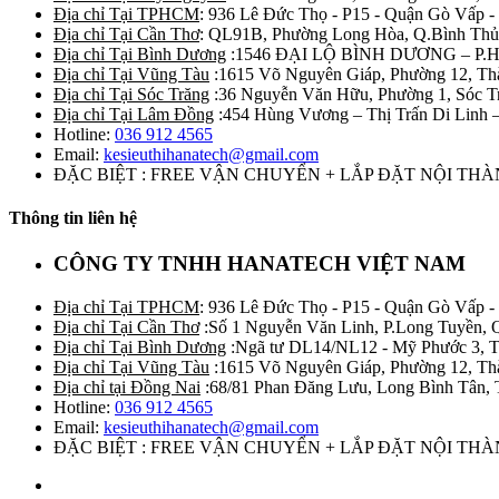
Địa chỉ Tại TPHCM
: 936 Lê Đức Thọ - P15 - Quận Gò Vấp -
Địa chỉ Tại Cần Thơ
: QL91B, Phường Long Hòa, Q.Bình Thủ
Địa chỉ Tại Bình Dương
:1546 ĐẠI LỘ BÌNH DƯƠNG – P.
Địa chỉ Tại Vũng Tàu
:1615 Võ Nguyên Giáp, Phường 12, Th
Địa chỉ Tại Sóc Trăng
:36 Nguyễn Văn Hữu, Phường 1, Sóc T
Địa chỉ Tại Lâm Đồng
:454 Hùng Vương – Thị Trấn Di Linh
Hotline:
036 912 4565
Email:
kesieuthihanatech@gmail.com
ĐẶC BIỆT : FREE VẬN CHUYỂN + LẮP ĐẶT NỘI TH
Thông tin liên hệ
CÔNG TY TNHH HANATECH VIỆT NAM
Địa chỉ Tại TPHCM
: 936 Lê Đức Thọ - P15 - Quận Gò Vấp -
Địa chỉ Tại Cần Thơ
:Số 1 Nguyễn Văn Linh, P.Long Tuyền, 
Địa chỉ Tại Bình Dương
:Ngã tư DL14/NL12 - Mỹ Phước 3, T
Địa chỉ Tại Vũng Tàu
:1615 Võ Nguyên Giáp, Phường 12, Th
Địa chỉ tại Đồng Nai
:68/81 Phan Đăng Lưu, Long Bình Tân, 
Hotline:
036 912 4565
Email:
kesieuthihanatech@gmail.com
ĐẶC BIỆT : FREE VẬN CHUYỂN + LẮP ĐẶT NỘI TH