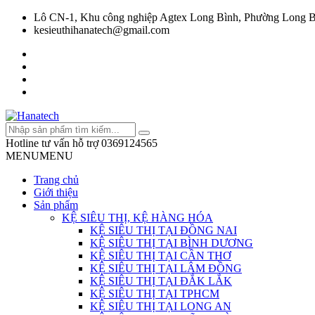
Lô CN-1, Khu công nghiệp Agtex Long Bình, Phường Long B
kesieuthihanatech@gmail.com
Hotline tư vấn hỗ trợ
0369124565
MENU
MENU
Trang chủ
Giới thiệu
Sản phẩm
KỆ SIÊU THỊ, KỆ HÀNG HÓA
KỆ SIÊU THỊ TẠI ĐỒNG NAI
KỆ SIÊU THỊ TẠI BÌNH DƯƠNG
KỆ SIÊU THỊ TẠI CẦN THƠ
KỆ SIÊU THỊ TẠI LÂM ĐỒNG
KỆ SIÊU THỊ TẠI ĐẮK LẮK
KỆ SIÊU THỊ TẠI TPHCM
KỆ SIÊU THỊ TẠI LONG AN