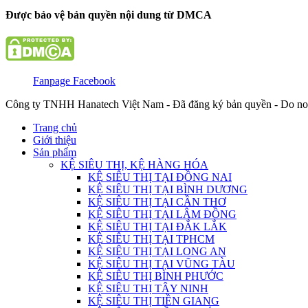
Được bảo vệ bản quyền nội dung từ DMCA
Fanpage Facebook
Công ty TNHH Hanatech Việt Nam - Đã đăng ký bản quyền - Do no
Trang chủ
Giới thiệu
Sản phẩm
KỆ SIÊU THỊ, KỆ HÀNG HÓA
KỆ SIÊU THỊ TẠI ĐỒNG NAI
KỆ SIÊU THỊ TẠI BÌNH DƯƠNG
KỆ SIÊU THỊ TẠI CẦN THƠ
KỆ SIÊU THỊ TẠI LÂM ĐỒNG
KỆ SIÊU THỊ TẠI ĐẮK LẮK
KỆ SIÊU THỊ TẠI TPHCM
KỆ SIÊU THỊ TẠI LONG AN
KỆ SIÊU THỊ TẠI VŨNG TÀU
KỆ SIÊU THỊ BÌNH PHƯỚC
KỆ SIÊU THỊ TÂY NINH
KỆ SIÊU THỊ TIỀN GIANG