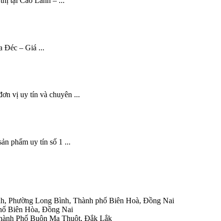
hị tại Cao Lãnh – ...
a Đéc – Giá ...
ơn vị uy tín và chuyên ...
ản phẩm uy tín số 1 ...
h, Phường Long Bình, Thành phố Biên Hoà, Đồng Nai
hố Biên Hòa, Đồng Nai
Thành Phố Buôn Ma Thuột, Đắk Lắk