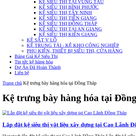
KỆ SIÊU THỊ TẠI VŨNG TÀU
KỆ SIÊU THỊ BÌNH PHƯỚC
KỆ SIÊU THỊ TÂY NINH
KỆ SIÊU THỊ TIỀN GIANG
KỆ SIÊU THỊ ĐỒNG THÁP
KỆ SIÊU THỊ TẠI AN GIANG
KỆ SIÊU THỊ KIÊN GIANG
KỆ SẮT V LỖ
KỆ TRUNG TẢI - KỆ KHO CÔNG NGHIỆP
PHỤ KIỆN, THIẾT BỊ SIÊU THỊ, CỬA HÀNG
Bảng Giá Kệ Siêu Thị
Tin tức kệ hàng hóa
Dự Án Đã Hoàn Thành
Liên hệ
Trang chủ
Kệ trưng bày hàng hóa tại Đồng Tháp
Kệ trưng bày hàng hóa tại Đồn
Lắp đặt kệ siêu thị vật liệu xây dựng tại Cao Lãnh 