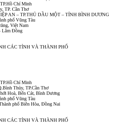
 TP.Hồ Chí Minh
y, TP. Cần Thơ
HIỆP AN – TP.THỦ DẦU MỘT – TỈNH BÌNH DƯƠNG
ành phố Vũng Tàu
răng, Việt Nam
 – Lâm Đồng
ÀNH CÁC TỈNH VÀ THÀNH PHỐ
 TP.Hồ Chí Minh
Q.Bình Thủy, TP.Cần Thơ
hới Hoà, Bến Cát, Bình Dương
ành phố Vũng Tàu
Thành phố Biên Hòa, Đồng Nai
ÀNH CÁC TỈNH VÀ THÀNH PHỐ