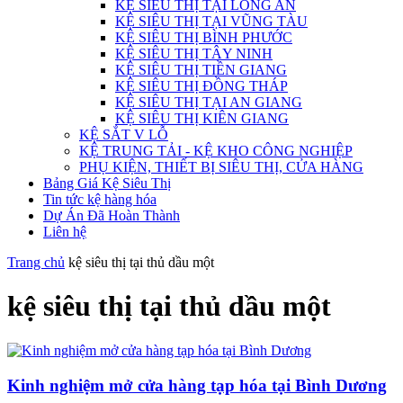
KỆ SIÊU THỊ TẠI LONG AN
KỆ SIÊU THỊ TẠI VŨNG TÀU
KỆ SIÊU THỊ BÌNH PHƯỚC
KỆ SIÊU THỊ TÂY NINH
KỆ SIÊU THỊ TIỀN GIANG
KỆ SIÊU THỊ ĐỒNG THÁP
KỆ SIÊU THỊ TẠI AN GIANG
KỆ SIÊU THỊ KIÊN GIANG
KỆ SẮT V LỖ
KỆ TRUNG TẢI - KỆ KHO CÔNG NGHIỆP
PHỤ KIỆN, THIẾT BỊ SIÊU THỊ, CỬA HÀNG
Bảng Giá Kệ Siêu Thị
Tin tức kệ hàng hóa
Dự Án Đã Hoàn Thành
Liên hệ
Trang chủ
kệ siêu thị tại thủ dầu một
kệ siêu thị tại thủ dầu một
Kinh nghiệm mở cửa hàng tạp hóa tại Bình Dương