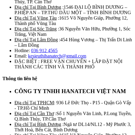
Thủy, TP. Cần Thơ
Địa chỉ Tại Bình Dương
:1546 ĐẠI LỘ BÌNH DƯƠNG –
P.HIỆP AN – TP.THỦ DẦU MỘT – TỈNH BÌNH DƯƠNG
Địa chỉ Tại Vũng Tàu
:1615 Võ Nguyên Giáp, Phường 12,
Thành phố Vũng Tàu
Địa chỉ Tại Sóc Trăng
:36 Nguyễn Văn Hữu, Phường 1, Sóc
Trăng, Việt Nam
Địa chỉ Tại Lâm Đồng
:454 Hùng Vương – Thị Trấn Di Linh
– Lâm Đồng
Hotline:
036 912 4565
Email:
kesieuthihanatech@gmail.com
ĐẶC BIỆT : FREE VẬN CHUYỂN + LẮP ĐẶT NỘI
THÀNH CÁC TỈNH VÀ THÀNH PHỐ
Thông tin liên hệ
CÔNG TY TNHH HANATECH VIỆT NAM
Địa chỉ Tại TPHCM
: 936 Lê Đức Thọ - P15 - Quận Gò Vấp
- TP.Hồ Chí Minh
Địa chỉ Tại Cần Thơ
:Số 1 Nguyễn Văn Linh, P.Long Tuyền,
Q.Bình Thủy, TP.Cần Thơ
Địa chỉ Tại Bình Dương
:Ngã tư DL14/NL12 - Mỹ Phước 3,
Thới Hoà, Bến Cát, Bình Dương