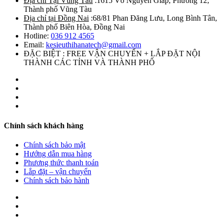
Địa chỉ Tại Vũng Tàu
:1615 Võ Nguyên Giáp, Phường 12,
Thành phố Vũng Tàu
Địa chỉ tại Đồng Nai
:68/81 Phan Đăng Lưu, Long Bình Tân,
Thành phố Biên Hòa, Đồng Nai
Hotline:
036 912 4565
Email:
kesieuthihanatech@gmail.com
ĐẶC BIỆT : FREE VẬN CHUYỂN + LẮP ĐẶT NỘI
THÀNH CÁC TỈNH VÀ THÀNH PHỐ
Chính sách khách hàng
Chính sách bảo mật
Hướng dẫn mua hàng
Phương thức thanh toán
Lắp đặt – vận chuyển
Chính sách bảo hành