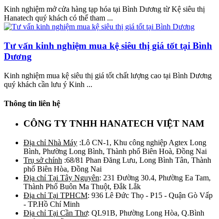
Kinh nghiệm mở cửa hàng tạp hóa tại Bình Dương từ Kệ siêu thị
Hanatech quý khách có thể tham ...
Tư vấn kinh nghiệm mua kệ siêu thị giá tốt tại Bình
Dương
Kinh nghiệm mua kệ siêu thị giá tốt chất lượng cao tại Bình Dương
quý khách cần lưu ý Kinh ...
Thông tin liên hệ
CÔNG TY TNHH HANATECH VIỆT NAM
Địa chỉ Nhà Máy
:Lô CN-1, Khu công nghiệp Agtex Long
Bình, Phường Long Bình, Thành phố Biên Hoà, Đồng Nai
Trụ sở chính
:68/81 Phan Đăng Lưu, Long Bình Tân, Thành
phố Biên Hòa, Đồng Nai
Địa chỉ Tại Tây Nguyên
: 231 Đường 30.4, Phường Ea Tam,
Thành Phố Buôn Ma Thuột, Đắk Lắk
Địa chỉ Tại TPHCM
: 936 Lê Đức Thọ - P15 - Quận Gò Vấp
- TP.Hồ Chí Minh
Địa chỉ Tại Cần Thơ
: QL91B, Phường Long Hòa, Q.Bình