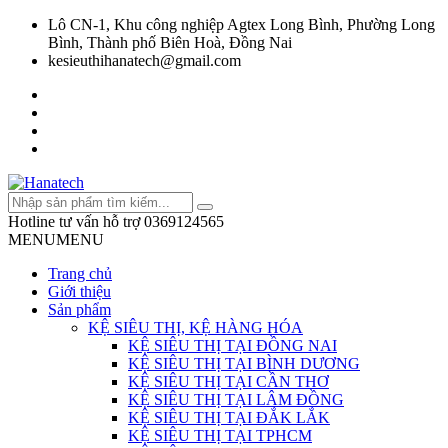
Lô CN-1, Khu công nghiệp Agtex Long Bình, Phường Long
Bình, Thành phố Biên Hoà, Đồng Nai
kesieuthihanatech@gmail.com
Hotline tư vấn hỗ trợ
0369124565
MENU
MENU
Trang chủ
Giới thiệu
Sản phẩm
KỆ SIÊU THỊ, KỆ HÀNG HÓA
KỆ SIÊU THỊ TẠI ĐỒNG NAI
KỆ SIÊU THỊ TẠI BÌNH DƯƠNG
KỆ SIÊU THỊ TẠI CẦN THƠ
KỆ SIÊU THỊ TẠI LÂM ĐỒNG
KỆ SIÊU THỊ TẠI ĐẮK LẮK
KỆ SIÊU THỊ TẠI TPHCM