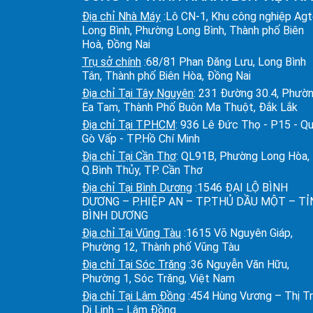
Địa chỉ Nhà Máy
:Lô CN-1, Khu công nghiệp Ag
Long Bình, Phường Long Bình, Thành phố Biên
Hoà, Đồng Nai
Trụ sở chính
:68/81 Phan Đăng Lưu, Long Bình
Tân, Thành phố Biên Hòa, Đồng Nai
Địa chỉ Tại Tây Nguyên
: 231 Đường 30.4, Phườ
Ea Tam, Thành Phố Buôn Ma Thuột, Đắk Lắk
Địa chỉ Tại TPHCM
: 936 Lê Đức Thọ - P15 - Q
Gò Vấp - TP.Hồ Chí Minh
Địa chỉ Tại Cần Thơ
: QL91B, Phường Long Hòa,
Q.Bình Thủy, TP. Cần Thơ
Địa chỉ Tại Bình Dương
:1546 ĐẠI LỘ BÌNH
DƯƠNG – P.HIỆP AN – TP.THỦ DẦU MỘT – T
BÌNH DƯƠNG
Địa chỉ Tại Vũng Tàu
:1615 Võ Nguyên Giáp,
Phường 12, Thành phố Vũng Tàu
Địa chỉ Tại Sóc Trăng
:36 Nguyễn Văn Hữu,
Phường 1, Sóc Trăng, Việt Nam
Địa chỉ Tại Lâm Đồng
:454 Hùng Vương – Thị T
Di Linh – Lâm Đồng