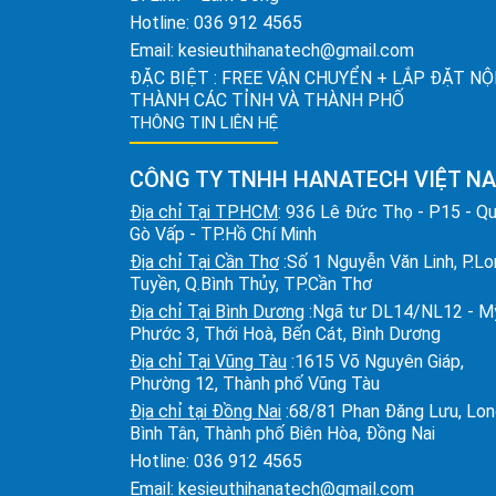
Hotline:
036 912 4565
Email:
kesieuthihanatech@gmail.com
ĐẶC BIỆT : FREE VẬN CHUYỂN + LẮP ĐẶT NỘ
THÀNH CÁC TỈNH VÀ THÀNH PHỐ
THÔNG TIN LIÊN HỆ
CÔNG TY TNHH HANATECH VIỆT N
Địa chỉ Tại TPHCM
: 936 Lê Đức Thọ - P15 - Q
Gò Vấp - TP.Hồ Chí Minh
Địa chỉ Tại Cần Thơ
:Số 1 Nguyễn Văn Linh, P.L
Tuyền, Q.Bình Thủy, TP.Cần Thơ
Địa chỉ Tại Bình Dương
:Ngã tư DL14/NL12 - M
Phước 3, Thới Hoà, Bến Cát, Bình Dương
Địa chỉ Tại Vũng Tàu
:1615 Võ Nguyên Giáp,
Phường 12, Thành phố Vũng Tàu
Địa chỉ tại Đồng Nai
:68/81 Phan Đăng Lưu, Lo
Bình Tân, Thành phố Biên Hòa, Đồng Nai
Hotline:
036 912 4565
Email:
kesieuthihanatech@gmail.com