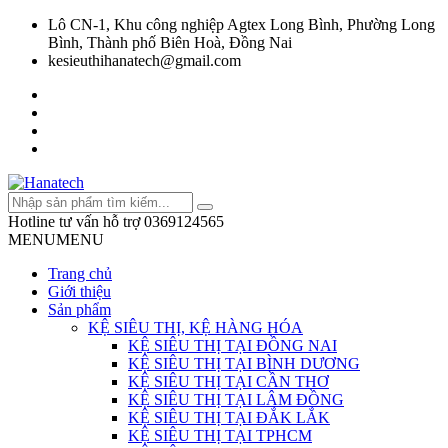
Lô CN-1, Khu công nghiệp Agtex Long Bình, Phường Long
Bình, Thành phố Biên Hoà, Đồng Nai
kesieuthihanatech@gmail.com
Hotline tư vấn hỗ trợ
0369124565
MENU
MENU
Trang chủ
Giới thiệu
Sản phẩm
KỆ SIÊU THỊ, KỆ HÀNG HÓA
KỆ SIÊU THỊ TẠI ĐỒNG NAI
KỆ SIÊU THỊ TẠI BÌNH DƯƠNG
KỆ SIÊU THỊ TẠI CẦN THƠ
KỆ SIÊU THỊ TẠI LÂM ĐỒNG
KỆ SIÊU THỊ TẠI ĐẮK LẮK
KỆ SIÊU THỊ TẠI TPHCM