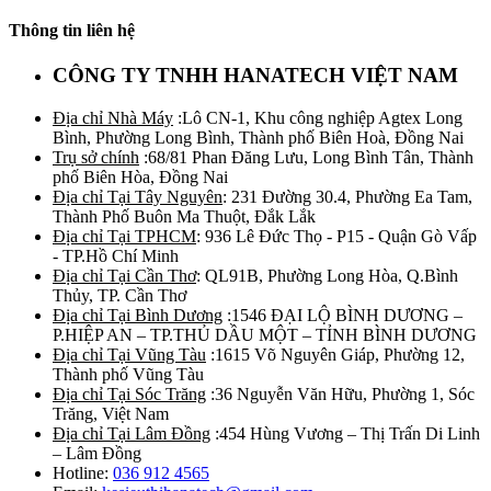
Thông tin liên hệ
CÔNG TY TNHH HANATECH VIỆT NAM
Địa chỉ Nhà Máy
:Lô CN-1, Khu công nghiệp Agtex Long
Bình, Phường Long Bình, Thành phố Biên Hoà, Đồng Nai
Trụ sở chính
:68/81 Phan Đăng Lưu, Long Bình Tân, Thành
phố Biên Hòa, Đồng Nai
Địa chỉ Tại Tây Nguyên
: 231 Đường 30.4, Phường Ea Tam,
Thành Phố Buôn Ma Thuột, Đắk Lắk
Địa chỉ Tại TPHCM
: 936 Lê Đức Thọ - P15 - Quận Gò Vấp
- TP.Hồ Chí Minh
Địa chỉ Tại Cần Thơ
: QL91B, Phường Long Hòa, Q.Bình
Thủy, TP. Cần Thơ
Địa chỉ Tại Bình Dương
:1546 ĐẠI LỘ BÌNH DƯƠNG –
P.HIỆP AN – TP.THỦ DẦU MỘT – TỈNH BÌNH DƯƠNG
Địa chỉ Tại Vũng Tàu
:1615 Võ Nguyên Giáp, Phường 12,
Thành phố Vũng Tàu
Địa chỉ Tại Sóc Trăng
:36 Nguyễn Văn Hữu, Phường 1, Sóc
Trăng, Việt Nam
Địa chỉ Tại Lâm Đồng
:454 Hùng Vương – Thị Trấn Di Linh
– Lâm Đồng
Hotline:
036 912 4565