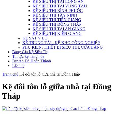
KỆ SIÊU THỊ TẠI LONG AN
KỆ SIÊU THỊ TẠI VŨNG TÀU
KỆ SIÊU THỊ BÌNH PHƯỚC
KỆ SIÊU THỊ TÂY NINH
KỆ SIÊU THỊ TIỀN GIANG
KỆ SIÊU THỊ ĐỒNG THÁP
KỆ SIÊU THỊ TẠI AN GIANG
KỆ SIÊU THỊ KIÊN GIANG
KỆ SẮT V LỖ
KỆ TRUNG TẢI - KỆ KHO CÔNG NGHIỆP
PHỤ KIỆN, THIẾT BỊ SIÊU THỊ, CỬA HÀNG
Bảng Giá Kệ Siêu Thị
Tin tức kệ hàng hóa
Dự Án Đã Hoàn Thành
Liên hệ
Trang chủ
Kệ đôi tôn lỗ giữa nhà tại Đồng Tháp
Kệ đôi tôn lỗ giữa nhà tại Đồng
Tháp