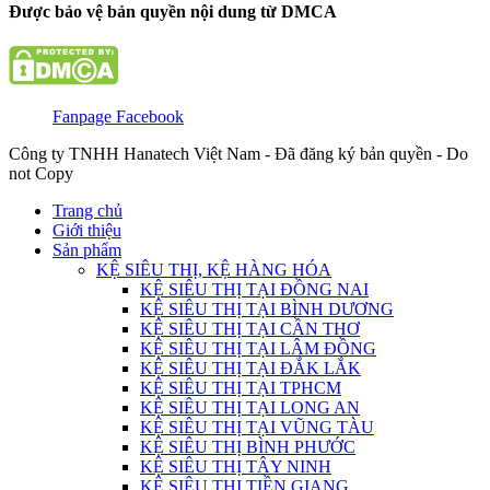
Được bảo vệ bản quyền nội dung từ DMCA
Fanpage Facebook
Công ty TNHH Hanatech Việt Nam - Đã đăng ký bản quyền - Do
not Copy
Trang chủ
Giới thiệu
Sản phẩm
KỆ SIÊU THỊ, KỆ HÀNG HÓA
KỆ SIÊU THỊ TẠI ĐỒNG NAI
KỆ SIÊU THỊ TẠI BÌNH DƯƠNG
KỆ SIÊU THỊ TẠI CẦN THƠ
KỆ SIÊU THỊ TẠI LÂM ĐỒNG
KỆ SIÊU THỊ TẠI ĐẮK LẮK
KỆ SIÊU THỊ TẠI TPHCM
KỆ SIÊU THỊ TẠI LONG AN
KỆ SIÊU THỊ TẠI VŨNG TÀU
KỆ SIÊU THỊ BÌNH PHƯỚC
KỆ SIÊU THỊ TÂY NINH
KỆ SIÊU THỊ TIỀN GIANG