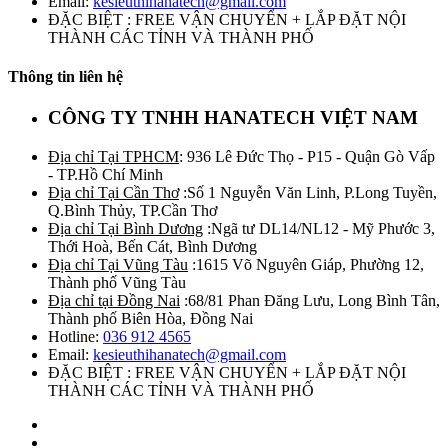
Email:
kesieuthihanatech@gmail.com
ĐẶC BIỆT : FREE VẬN CHUYỂN + LẮP ĐẶT NỘI
THÀNH CÁC TỈNH VÀ THÀNH PHỐ
Thông tin liên hệ
CÔNG TY TNHH HANATECH VIỆT NAM
Địa chỉ Tại TPHCM
: 936 Lê Đức Thọ - P15 - Quận Gò Vấp
- TP.Hồ Chí Minh
Địa chỉ Tại Cần Thơ
:Số 1 Nguyễn Văn Linh, P.Long Tuyền,
Q.Bình Thủy, TP.Cần Thơ
Địa chỉ Tại Bình Dương
:Ngã tư DL14/NL12 - Mỹ Phước 3,
Thới Hoà, Bến Cát, Bình Dương
Địa chỉ Tại Vũng Tàu
:1615 Võ Nguyên Giáp, Phường 12,
Thành phố Vũng Tàu
Địa chỉ tại Đồng Nai
:68/81 Phan Đăng Lưu, Long Bình Tân,
Thành phố Biên Hòa, Đồng Nai
Hotline:
036 912 4565
Email:
kesieuthihanatech@gmail.com
ĐẶC BIỆT : FREE VẬN CHUYỂN + LẮP ĐẶT NỘI
THÀNH CÁC TỈNH VÀ THÀNH PHỐ