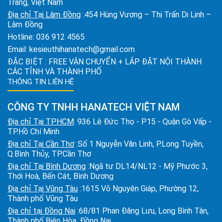
Trăng, Việt Nam
Địa chỉ Tại Lâm Đồng
:454 Hùng Vương – Thị Trấn Di Linh –
Lâm Đồng
Hotline:
036 912 4565
Email:
kesieuthihanatech@gmail.com
ĐẶC BIỆT : FREE VẬN CHUYỂN + LẮP ĐẶT NỘI THÀNH
CÁC TỈNH VÀ THÀNH PHỐ
THÔNG TIN LIÊN HỆ
CÔNG TY TNHH HANATECH VIỆT NAM
Địa chỉ Tại TPHCM
: 936 Lê Đức Thọ - P15 - Quận Gò Vấp -
TP.Hồ Chí Minh
Địa chỉ Tại Cần Thơ
:Số 1 Nguyễn Văn Linh, P.Long Tuyền,
Q.Bình Thủy, TP.Cần Thơ
Địa chỉ Tại Bình Dương
:Ngã tư DL14/NL12 - Mỹ Phước 3,
Thới Hoà, Bến Cát, Bình Dương
Địa chỉ Tại Vũng Tàu
:1615 Võ Nguyên Giáp, Phường 12,
Thành phố Vũng Tàu
Địa chỉ tại Đồng Nai
:68/81 Phan Đăng Lưu, Long Bình Tân,
Thành phố Biên Hòa, Đồng Nai