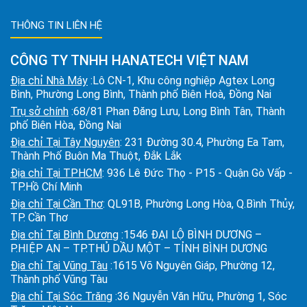
THÔNG TIN LIÊN HỆ
CÔNG TY TNHH HANATECH VIỆT NAM
Địa chỉ Nhà Máy
:Lô CN-1, Khu công nghiệp Agtex Long
Bình, Phường Long Bình, Thành phố Biên Hoà, Đồng Nai
Trụ sở chính
:68/81 Phan Đăng Lưu, Long Bình Tân, Thành
phố Biên Hòa, Đồng Nai
Địa chỉ Tại Tây Nguyên
: 231 Đường 30.4, Phường Ea Tam,
Thành Phố Buôn Ma Thuột, Đắk Lắk
Địa chỉ Tại TPHCM
: 936 Lê Đức Thọ - P15 - Quận Gò Vấp -
TP.Hồ Chí Minh
Địa chỉ Tại Cần Thơ
: QL91B, Phường Long Hòa, Q.Bình Thủy,
TP. Cần Thơ
Địa chỉ Tại Bình Dương
:1546 ĐẠI LỘ BÌNH DƯƠNG –
P.HIỆP AN – TP.THỦ DẦU MỘT – TỈNH BÌNH DƯƠNG
Địa chỉ Tại Vũng Tàu
:1615 Võ Nguyên Giáp, Phường 12,
Thành phố Vũng Tàu
Địa chỉ Tại Sóc Trăng
:36 Nguyễn Văn Hữu, Phường 1, Sóc