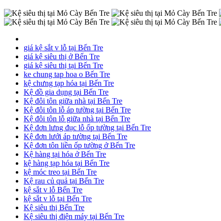
giá kệ sắt v lỗ tại Bến Tre
giá kệ siêu thị ở Bến Tre
giá kệ siêu thị tại Bến Tre
ke chung tap hoa o Bến Tre
kệ chưng tạp hóa tại Bến Tre
Kệ đồ gia dụng tại Bến Tre
Kệ đôi tôn giữa nhà tại Bến Tre
Kệ đôi tôn lỗ áp tường tại Bến Tre
Kệ đôi tôn lỗ giữa nhà tại Bến Tre
Kệ đơn lưng đục lỗ ốp tường tại Bến Tre
Kệ đơn lưới áp tường tại Bến Tre
Kệ đơn tôn liền ốp tường ở Bến Tre
Kệ hàng tại hóa ở Bến Tre
kệ hàng tạp hóa tại Bến Tre
kệ móc treo tại Bến Tre
Kệ rau củ quả tại Bến Tre
kệ sắt v lỗ Bến Tre
kệ sắt v lỗ tại Bến Tre
Kệ siêu thị Bến Tre
Kệ siêu thị điện máy tại Bến Tre