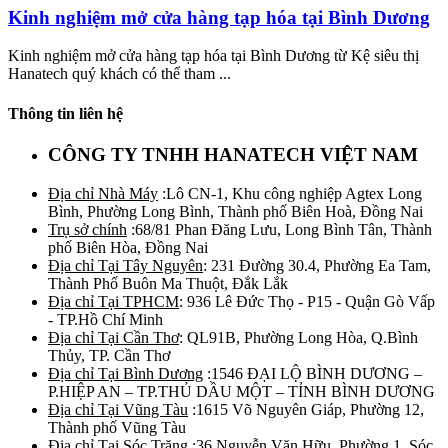
Kinh nghiệm mở cửa hàng tạp hóa tại Bình Dương
Kinh nghiệm mở cửa hàng tạp hóa tại Bình Dương từ Kệ siêu thị
Hanatech quý khách có thể tham ...
Thông tin liên hệ
CÔNG TY TNHH HANATECH VIỆT NAM
Địa chỉ Nhà Máy
:Lô CN-1, Khu công nghiệp Agtex Long
Bình, Phường Long Bình, Thành phố Biên Hoà, Đồng Nai
Trụ sở chính
:68/81 Phan Đăng Lưu, Long Bình Tân, Thành
phố Biên Hòa, Đồng Nai
Địa chỉ Tại Tây Nguyên
: 231 Đường 30.4, Phường Ea Tam,
Thành Phố Buôn Ma Thuột, Đắk Lắk
Địa chỉ Tại TPHCM
: 936 Lê Đức Thọ - P15 - Quận Gò Vấp
- TP.Hồ Chí Minh
Địa chỉ Tại Cần Thơ
: QL91B, Phường Long Hòa, Q.Bình
Thủy, TP. Cần Thơ
Địa chỉ Tại Bình Dương
:1546 ĐẠI LỘ BÌNH DƯƠNG –
P.HIỆP AN – TP.THỦ DẦU MỘT – TỈNH BÌNH DƯƠNG
Địa chỉ Tại Vũng Tàu
:1615 Võ Nguyên Giáp, Phường 12,
Thành phố Vũng Tàu
Địa chỉ Tại Sóc Trăng
:36 Nguyễn Văn Hữu, Phường 1, Sóc