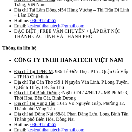
Trăng, Việt Nam
Địa chỉ Tại Lâm Đồng
:454 Hùng Vương – Thị Trấn Di Linh
– Lâm Đồng
Hotline:
036 912 4565
Email:
kesieuthihanatech@gmail.com
ĐẶC BIỆT : FREE VẬN CHUYỂN + LẮP ĐẶT NỘI
THÀNH CÁC TỈNH VÀ THÀNH PHỐ
Thông tin liên hệ
CÔNG TY TNHH HANATECH VIỆT NAM
Địa chỉ Tại TPHCM
: 936 Lê Đức Thọ - P15 - Quận Gò Vấp
- TP.Hồ Chí Minh
Địa chỉ Tại Cần Thơ
:Số 1 Nguyễn Văn Linh, P.Long Tuyền,
Q.Bình Thủy, TP.Cần Thơ
Địa chỉ Tại Bình Dương
:Ngã tư DL14/NL12 - Mỹ Phước 3,
Thới Hoà, Bến Cát, Bình Dương
Địa chỉ Tại Vũng Tàu
:1615 Võ Nguyên Giáp, Phường 12,
Thành phố Vũng Tàu
Địa chỉ tại Đồng Nai
:68/81 Phan Đăng Lưu, Long Bình Tân,
Thành phố Biên Hòa, Đồng Nai
Hotline:
036 912 4565
Email:
kesieuthihanatech@gmail.com