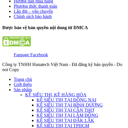
Hướng dẫn mua hàng
Phương thức thanh toán
Lắp đặt – vận chuyển
Chính sách bảo hành
Được bảo vệ bản quyền nội dung từ DMCA
Fanpage Facebook
Công ty TNHH Hanatech Việt Nam - Đã đăng ký bản quyền - Do
not Copy
Trang chủ
Giới thiệu
Sản phẩm
KỆ SIÊU THỊ, KỆ HÀNG HÓA
KỆ SIÊU THỊ TẠI ĐỒNG NAI
KỆ SIÊU THỊ TẠI BÌNH DƯƠNG
KỆ SIÊU THỊ TẠI CẦN THƠ
KỆ SIÊU THỊ TẠI LÂM ĐỒNG
KỆ SIÊU THỊ TẠI ĐẮK LẮK
KỆ SIÊU THỊ TẠI TPHCM