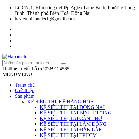
Lô CN-1, Khu công nghiệp Agtex Long Bình, Phường Long
Bình, Thành phố Biên Hoà, Đồng Nai
kesieuthihanatech@gmail.com
Hotline tư vấn hỗ trợ
0369124565
MENU
MENU
Trang chủ
Giới thiệu
Sản phẩm
KỆ SIÊU THỊ, KỆ HÀNG HÓA
KỆ SIÊU THỊ TẠI ĐỒNG NAI
KỆ SIÊU THỊ TẠI BÌNH DƯƠNG
KỆ SIÊU THỊ TẠI CẦN THƠ
KỆ SIÊU THỊ TẠI LÂM ĐỒNG
KỆ SIÊU THỊ TẠI ĐẮK LẮK
KỆ SIÊU THỊ TẠI TPHCM