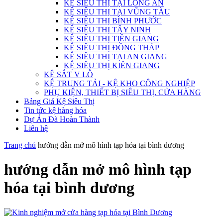
KỆ SIÊU THỊ TẠI LONG AN
KỆ SIÊU THỊ TẠI VŨNG TÀU
KỆ SIÊU THỊ BÌNH PHƯỚC
KỆ SIÊU THỊ TÂY NINH
KỆ SIÊU THỊ TIỀN GIANG
KỆ SIÊU THỊ ĐỒNG THÁP
KỆ SIÊU THỊ TẠI AN GIANG
KỆ SIÊU THỊ KIÊN GIANG
KỆ SẮT V LỖ
KỆ TRUNG TẢI - KỆ KHO CÔNG NGHIỆP
PHỤ KIỆN, THIẾT BỊ SIÊU THỊ, CỬA HÀNG
Bảng Giá Kệ Siêu Thị
Tin tức kệ hàng hóa
Dự Án Đã Hoàn Thành
Liên hệ
Trang chủ
hướng dẫn mở mô hình tạp hóa tại bình dương
hướng dẫn mở mô hình tạp
hóa tại bình dương