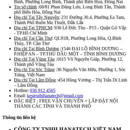
Bình, Phường Long Bình, Thành phố Biên Hoà, Đồng Nai
Trụ sở chính
:68/81 Phan Đăng Lưu, Long Bình Tân, Thành
phố Biên Hòa, Đồng Nai
Địa chỉ Tại Tây Nguyên
: 231 Đường 30.4, Phường Ea Tam,
Thành Phố Buôn Ma Thuột, Đắk Lắk
Địa chỉ Tại TPHCM
: 936 Lê Đức Thọ - P15 - Quận Gò Vấp
- TP.Hồ Chí Minh
Địa chỉ Tại Cần Thơ
: QL91B, Phường Long Hòa, Q.Bình
Thủy, TP. Cần Thơ
Địa chỉ Tại Bình Dương
:1546 ĐẠI LỘ BÌNH DƯƠNG –
P.HIỆP AN – TP.THỦ DẦU MỘT – TỈNH BÌNH DƯƠNG
Địa chỉ Tại Vũng Tàu
:1615 Võ Nguyên Giáp, Phường 12,
Thành phố Vũng Tàu
Địa chỉ Tại Sóc Trăng
:36 Nguyễn Văn Hữu, Phường 1, Sóc
Trăng, Việt Nam
Địa chỉ Tại Lâm Đồng
:454 Hùng Vương – Thị Trấn Di Linh
– Lâm Đồng
Hotline:
036 912 4565
Email:
kesieuthihanatech@gmail.com
ĐẶC BIỆT : FREE VẬN CHUYỂN + LẮP ĐẶT NỘI
THÀNH CÁC TỈNH VÀ THÀNH PHỐ
Thông tin liên hệ
CÔNG TY TNHH HANATECH VIỆT NAM