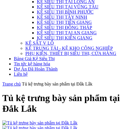
KỆ SIÊU THỊ TẠI LONG AN
KỆ SIÊU THỊ TẠI VŨNG TÀU
KỆ SIÊU THỊ BÌNH PHƯỚC
KỆ SIÊU THỊ TÂY NINH
KỆ SIÊU THỊ TIỀN GIANG
KỆ SIÊU THỊ ĐỒNG THÁP
KỆ SIÊU THỊ TẠI AN GIANG
KỆ SIÊU THỊ KIÊN GIANG
KỆ SẮT V LỖ
KỆ TRUNG TẢI - KỆ KHO CÔNG NGHIỆP
PHỤ KIỆN, THIẾT BỊ SIÊU THỊ, CỬA HÀNG
Bảng Giá Kệ Siêu Thị
Tin tức kệ hàng hóa
Dự Án Đã Hoàn Thành
Liên hệ
Trang chủ
Tủ kệ trưng bày sản phẩm tại Đắk Lắk
Tủ kệ trưng bày sản phẩm tại
Đắk Lắk