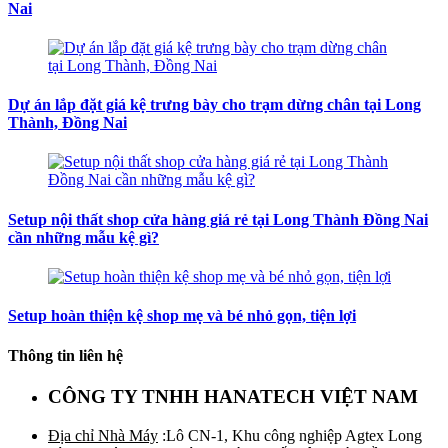
Nai
Dự án lắp đặt giá kệ trưng bày cho trạm dừng chân tại Long
Thành, Đồng Nai
Setup nội thất shop cửa hàng giá rẻ tại Long Thành Đồng Nai
cần những mẫu kệ gì?
Setup hoàn thiện kệ shop mẹ và bé nhỏ gọn, tiện lợi
Thông tin liên hệ
CÔNG TY TNHH HANATECH VIỆT NAM
Địa chỉ Nhà Máy
:Lô CN-1, Khu công nghiệp Agtex Long