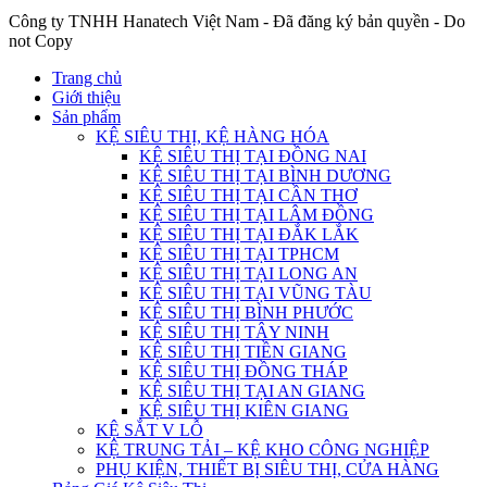
Công ty TNHH Hanatech Việt Nam - Đã đăng ký bản quyền - Do
not Copy
Trang chủ
Giới thiệu
Sản phẩm
KỆ SIÊU THỊ, KỆ HÀNG HÓA
KỆ SIÊU THỊ TẠI ĐỒNG NAI
KỆ SIÊU THỊ TẠI BÌNH DƯƠNG
KỆ SIÊU THỊ TẠI CẦN THƠ
KỆ SIÊU THỊ TẠI LÂM ĐỒNG
KỆ SIÊU THỊ TẠI ĐẮK LẮK
KỆ SIÊU THỊ TẠI TPHCM
KỆ SIÊU THỊ TẠI LONG AN
KỆ SIÊU THỊ TẠI VŨNG TÀU
KỆ SIÊU THỊ BÌNH PHƯỚC
KỆ SIÊU THỊ TÂY NINH
KỆ SIÊU THỊ TIỀN GIANG
KỆ SIÊU THỊ ĐỒNG THÁP
KỆ SIÊU THỊ TẠI AN GIANG
KỆ SIÊU THỊ KIÊN GIANG
KỆ SẮT V LỖ
KỆ TRUNG TẢI – KỆ KHO CÔNG NGHIỆP
PHỤ KIỆN, THIẾT BỊ SIÊU THỊ, CỬA HÀNG