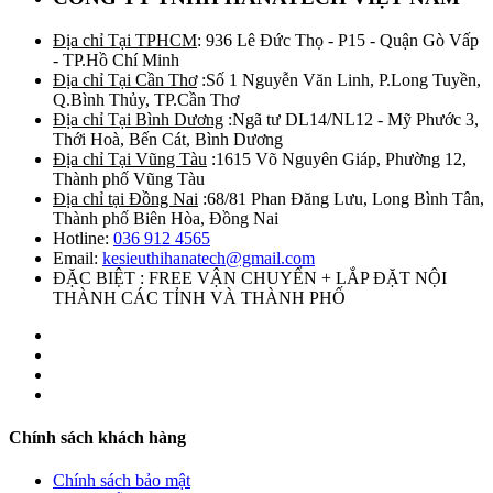
Địa chỉ Tại TPHCM
: 936 Lê Đức Thọ - P15 - Quận Gò Vấp
- TP.Hồ Chí Minh
Địa chỉ Tại Cần Thơ
:Số 1 Nguyễn Văn Linh, P.Long Tuyền,
Q.Bình Thủy, TP.Cần Thơ
Địa chỉ Tại Bình Dương
:Ngã tư DL14/NL12 - Mỹ Phước 3,
Thới Hoà, Bến Cát, Bình Dương
Địa chỉ Tại Vũng Tàu
:1615 Võ Nguyên Giáp, Phường 12,
Thành phố Vũng Tàu
Địa chỉ tại Đồng Nai
:68/81 Phan Đăng Lưu, Long Bình Tân,
Thành phố Biên Hòa, Đồng Nai
Hotline:
036 912 4565
Email:
kesieuthihanatech@gmail.com
ĐẶC BIỆT : FREE VẬN CHUYỂN + LẮP ĐẶT NỘI
THÀNH CÁC TỈNH VÀ THÀNH PHỐ
Chính sách khách hàng
Chính sách bảo mật