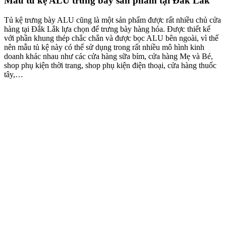
Mẫu tủ kệ ALU trưng bày sản phẩm tại Đắk Lắk
Tủ kệ trưng bày ALU cũng là một sản phẩm được rất nhiều chủ cửa
hàng tại Đắk Lắk lựa chọn để trưng bày hàng hóa. Được thiết kế
với phần khung thép chắc chắn và được bọc ALU bên ngoài, vì thế
nên mẫu tủ kệ này có thể sử dụng trong rất nhiều mô hình kinh
doanh khác nhau như các cửa hàng sữa bỉm, cửa hàng Mẹ và Bé,
shop phụ kiện thời trang, shop phụ kiện điện thoại, cửa hàng thuốc
tây,…