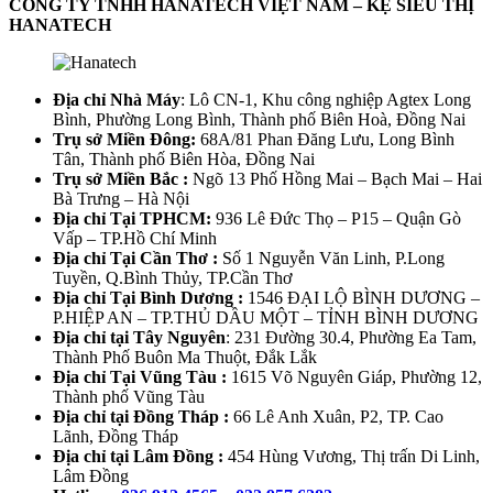
CÔNG TY TNHH HANATECH VIỆT NAM – KỆ SIÊU THỊ
HANATECH
Địa chỉ Nhà Máy
: Lô CN-1, Khu công nghiệp Agtex Long
Bình, Phường Long Bình, Thành phố Biên Hoà, Đồng Nai
Trụ sở Miền Đông:
68A/81 Phan Đăng Lưu, Long Bình
Tân, Thành phố Biên Hòa, Đồng Nai
Trụ sở Miền Bắc :
Ngõ 13 Phố Hồng Mai – Bạch Mai – Hai
Bà Trưng – Hà Nội
Địa chỉ Tại TPHCM:
936 Lê Đức Thọ – P15 – Quận Gò
Vấp – TP.Hồ Chí Minh
Địa chỉ Tại Cần Thơ :
Số 1 Nguyễn Văn Linh, P.Long
Tuyền, Q.Bình Thủy, TP.Cần Thơ
Địa chỉ Tại Bình Dương :
1546 ĐẠI LỘ BÌNH DƯƠNG –
P.HIỆP AN – TP.THỦ DẦU MỘT – TỈNH BÌNH DƯƠNG
Địa chỉ tại Tây Nguyên
: 231 Đường 30.4, Phường Ea Tam,
Thành Phố Buôn Ma Thuột, Đắk Lắk
Địa chỉ Tại Vũng Tàu :
1615 Võ Nguyên Giáp, Phường 12,
Thành phố Vũng Tàu
Địa chỉ tại Đồng Tháp :
66 Lê Anh Xuân, P2, TP. Cao
Lãnh, Đồng Tháp
Địa chỉ tại Lâm Đồng :
454 Hùng Vương, Thị trấn Di Linh,
Lâm Đồng