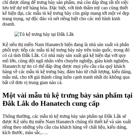
chỉ được dùng để trưng bày sản phẩm, mà còn đáp ứng rất tốt việc
lưu trữ dự trữ hàng hóa. Đặc biệt, với tính thẩm mỹ cao cùng thiết
kế hiện đại, các mẫu tủ kệ trưng bày còn giúp mang tới một vẻ đẹp
trang trọng, sự độc đáo và nét riêng biệt cho các mô hình kinh
doanh.
Kệ siêu thị miền Nam Hanatech hiện đang là nhà sản xuất và phân
phối trực tiếp các mẫu tủ kệ trưng bày này trên toàn quốc, trong đó
có cả tỉnh Đắk Lắk. Có nhà máy sản xuất giá kệ hiện đại với quy
mô lớn, cùng đội ngũ nhân viên chuyên nghiệp, giàu kinh nghiệm,
Hanatech tự tin có thể đáp ứng được mọi yêu cầu của quý khách
hàng về các mẫu tủ kệ trưng bày, đảm bảo từ chất lượng, kiểu dáng,
mẫu mã, cho tới giá thành cũng luôn cạnh tranh nhất do không qua
bất cứ đơn vị trung gian nào cả.
Một vài mẫu tủ kệ trưng bày sản phẩm tại
Đắk Lắk do Hanatech cung cấp
Thông thường, các mẫu tủ kệ trưng bày sản phẩm tại Đắk Lắk sẽ
được Kệ siêu thị miền Nam Hanatech chúng tôi thiết kế và sản xuất
riêng theo những yêu cầu của khách hàng về chất liệu, kiểu dáng,
kích thước, màu sắc,….