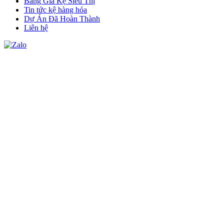
Bảng Giá Kệ Siêu Thị
Tin tức kệ hàng hóa
Dự Án Đã Hoàn Thành
Liên hệ