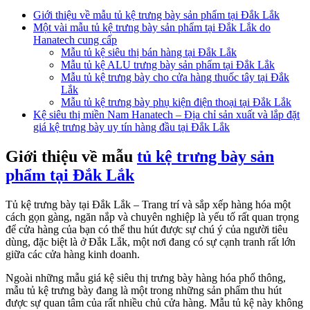
Giới thiệu về mẫu tủ kệ trưng bày sản phẩm tại Đắk Lắk
Một vài mẫu tủ kệ trưng bày sản phẩm tại Đắk Lắk do
Hanatech cung cấp
Mẫu tủ kệ siêu thị bán hàng tại Đắk Lắk
Mẫu tủ kệ ALU trưng bày sản phẩm tại Đắk Lắk
Mẫu tủ kệ trưng bày cho cửa hàng thuốc tây tại Đắk
Lắk
Mẫu tủ kệ trưng bày phụ kiện điện thoại tại Đắk Lắk
Kệ siêu thị miền Nam Hanatech – Địa chỉ sản xuất và lắp đặt
giá kệ trưng bày uy tín hàng đầu tại Đắk Lắk
Giới thiệu về mẫu
tủ kệ trưng bày sản
phẩm tại Đắk Lắk
Tủ kệ trưng bày tại Đắk Lắk – Trang trí và sắp xếp hàng hóa một
cách gọn gàng, ngăn nắp và chuyên nghiệp là yếu tố rất quan trọng
để cửa hàng của bạn có thể thu hút được sự chú ý của người tiêu
dùng, đặc biệt là ở Đắk Lắk, một nơi đang có sự cạnh tranh rất lớn
giữa các cửa hàng kinh doanh.
Ngoài những mẫu giá kệ siêu thị trưng bày hàng hóa phổ thông,
mẫu tủ kệ trưng bày đang là một trong những sản phẩm thu hút
được sự quan tâm của rất nhiều chủ cửa hàng. Mẫu tủ kệ này không