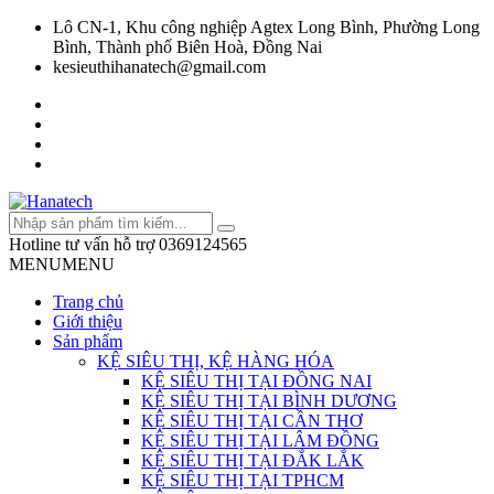
Lô CN-1, Khu công nghiệp Agtex Long Bình, Phường Long
Bình, Thành phố Biên Hoà, Đồng Nai
kesieuthihanatech@gmail.com
Hotline tư vấn hỗ trợ
0369124565
MENU
MENU
Trang chủ
Giới thiệu
Sản phẩm
KỆ SIÊU THỊ, KỆ HÀNG HÓA
KỆ SIÊU THỊ TẠI ĐỒNG NAI
KỆ SIÊU THỊ TẠI BÌNH DƯƠNG
KỆ SIÊU THỊ TẠI CẦN THƠ
KỆ SIÊU THỊ TẠI LÂM ĐỒNG
KỆ SIÊU THỊ TẠI ĐẮK LẮK
KỆ SIÊU THỊ TẠI TPHCM