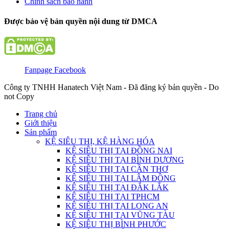
Chính sách bảo hành
Được bảo vệ bản quyền nội dung từ DMCA
Fanpage Facebook
Công ty TNHH Hanatech Việt Nam - Đã đăng ký bản quyền - Do
not Copy
Trang chủ
Giới thiệu
Sản phẩm
KỆ SIÊU THỊ, KỆ HÀNG HÓA
KỆ SIÊU THỊ TẠI ĐỒNG NAI
KỆ SIÊU THỊ TẠI BÌNH DƯƠNG
KỆ SIÊU THỊ TẠI CẦN THƠ
KỆ SIÊU THỊ TẠI LÂM ĐỒNG
KỆ SIÊU THỊ TẠI ĐẮK LẮK
KỆ SIÊU THỊ TẠI TPHCM
KỆ SIÊU THỊ TẠI LONG AN
KỆ SIÊU THỊ TẠI VŨNG TÀU
KỆ SIÊU THỊ BÌNH PHƯỚC