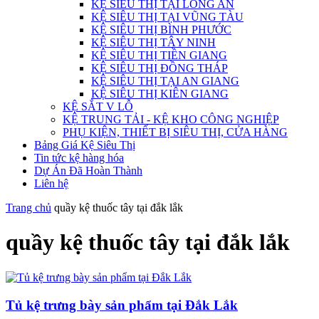
KỆ SIÊU THỊ TẠI LONG AN
KỆ SIÊU THỊ TẠI VŨNG TÀU
KỆ SIÊU THỊ BÌNH PHƯỚC
KỆ SIÊU THỊ TÂY NINH
KỆ SIÊU THỊ TIỀN GIANG
KỆ SIÊU THỊ ĐỒNG THÁP
KỆ SIÊU THỊ TẠI AN GIANG
KỆ SIÊU THỊ KIÊN GIANG
KỆ SẮT V LỖ
KỆ TRUNG TẢI - KỆ KHO CÔNG NGHIỆP
PHỤ KIỆN, THIẾT BỊ SIÊU THỊ, CỬA HÀNG
Bảng Giá Kệ Siêu Thị
Tin tức kệ hàng hóa
Dự Án Đã Hoàn Thành
Liên hệ
Trang chủ
quầy kệ thuốc tây tại đắk lắk
quầy kệ thuốc tây tại đắk lắk
Tủ kệ trưng bày sản phẩm tại Đắk Lắk