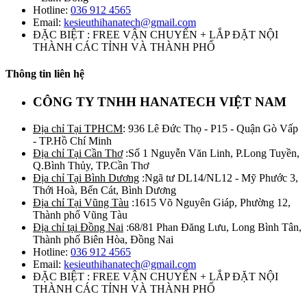
Hotline:
036 912 4565
Email:
kesieuthihanatech@gmail.com
ĐẶC BIỆT : FREE VẬN CHUYỂN + LẮP ĐẶT NỘI
THÀNH CÁC TỈNH VÀ THÀNH PHỐ
Thông tin liên hệ
CÔNG TY TNHH HANATECH VIỆT NAM
Địa chỉ Tại TPHCM
: 936 Lê Đức Thọ - P15 - Quận Gò Vấp
- TP.Hồ Chí Minh
Địa chỉ Tại Cần Thơ
:Số 1 Nguyễn Văn Linh, P.Long Tuyền,
Q.Bình Thủy, TP.Cần Thơ
Địa chỉ Tại Bình Dương
:Ngã tư DL14/NL12 - Mỹ Phước 3,
Thới Hoà, Bến Cát, Bình Dương
Địa chỉ Tại Vũng Tàu
:1615 Võ Nguyên Giáp, Phường 12,
Thành phố Vũng Tàu
Địa chỉ tại Đồng Nai
:68/81 Phan Đăng Lưu, Long Bình Tân,
Thành phố Biên Hòa, Đồng Nai
Hotline:
036 912 4565
Email:
kesieuthihanatech@gmail.com
ĐẶC BIỆT : FREE VẬN CHUYỂN + LẮP ĐẶT NỘI
THÀNH CÁC TỈNH VÀ THÀNH PHỐ