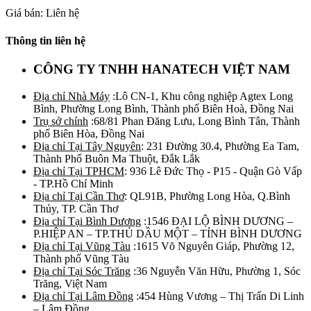
Giá bán: Liên hệ
Thông tin liên hệ
CÔNG TY TNHH HANATECH VIỆT NAM
Địa chỉ Nhà Máy
:Lô CN-1, Khu công nghiệp Agtex Long
Bình, Phường Long Bình, Thành phố Biên Hoà, Đồng Nai
Trụ sở chính
:68/81 Phan Đăng Lưu, Long Bình Tân, Thành
phố Biên Hòa, Đồng Nai
Địa chỉ Tại Tây Nguyên
: 231 Đường 30.4, Phường Ea Tam,
Thành Phố Buôn Ma Thuột, Đắk Lắk
Địa chỉ Tại TPHCM
: 936 Lê Đức Thọ - P15 - Quận Gò Vấp
- TP.Hồ Chí Minh
Địa chỉ Tại Cần Thơ
: QL91B, Phường Long Hòa, Q.Bình
Thủy, TP. Cần Thơ
Địa chỉ Tại Bình Dương
:1546 ĐẠI LỘ BÌNH DƯƠNG –
P.HIỆP AN – TP.THỦ DẦU MỘT – TỈNH BÌNH DƯƠNG
Địa chỉ Tại Vũng Tàu
:1615 Võ Nguyên Giáp, Phường 12,
Thành phố Vũng Tàu
Địa chỉ Tại Sóc Trăng
:36 Nguyễn Văn Hữu, Phường 1, Sóc
Trăng, Việt Nam
Địa chỉ Tại Lâm Đồng
:454 Hùng Vương – Thị Trấn Di Linh
– Lâm Đồng