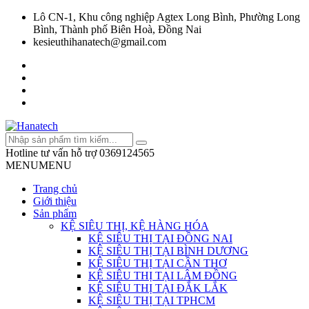
Lô CN-1, Khu công nghiệp Agtex Long Bình, Phường Long
Bình, Thành phố Biên Hoà, Đồng Nai
kesieuthihanatech@gmail.com
Hotline tư vấn hỗ trợ
0369124565
MENU
MENU
Trang chủ
Giới thiệu
Sản phẩm
KỆ SIÊU THỊ, KỆ HÀNG HÓA
KỆ SIÊU THỊ TẠI ĐỒNG NAI
KỆ SIÊU THỊ TẠI BÌNH DƯƠNG
KỆ SIÊU THỊ TẠI CẦN THƠ
KỆ SIÊU THỊ TẠI LÂM ĐỒNG
KỆ SIÊU THỊ TẠI ĐẮK LẮK
KỆ SIÊU THỊ TẠI TPHCM