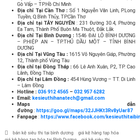
Gò Vấp – TP.Hồ Chí Minh
Địa chỉ Tại Cần Thơ :
Số 1 Nguyễn Văn Linh, P.Long
Tuyền, Q.Bình Thủy, TP.Cần Thơ
Địa chỉ tại TÂY NGUYÊN
: 231 Đường 30.4, Phường
Ea Tam, Thành Phố Buôn Ma Thuột, Đắk Lắk
Địa chỉ Tại Bình Dương :
1546 ĐẠI LỘ BÌNH DƯƠNG
– P.HIỆP AN – TP.THỦ DẦU MỘT – TỈNH BÌNH
DƯƠNG
Địa chỉ Tại Vũng Tàu :
1615 Võ Nguyên Giáp, Phường
12, Thành phố Vũng Tàu
Địa chỉ tại Đồng Tháp :
66 Lê Anh Xuân, P2, TP. Cao
Lãnh, Đồng Tháp
Địa chỉ tại Lâm Đồng :
454 Hùng Vương – TT. Di Linh
– Lâm Đồng
Hotline :
036 912 4565
–
032 957 6282
Email:
kesieuthihanatech@gmail.com
Maps dẫn
đường
:
https://goo.gl/maps/32JJHKt3Rv8yUar87
Fanpage
:
https://www.facebook.com/kesieuthitaibi
bán kệ siêu thị tại bình dương
giá kệ hàng tạp hóa
giá kệ hàng tạp hóa tại Bình Dương
giá kệ siêu thị