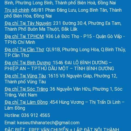
Bình, Phường Long Bình, Thành phố Biên Hoà, Đồng Nai
Trụ sở chính
:68/81 Phan Đăng Lưu, Long Bình Tân, Thành
phố Biên Hòa, Đồng Nai
Địa chỉ Tại Tây Nguyên
: 231 Đường 30.4, Phường Ea Tam,
Thành Phố Buôn Ma Thuột, Đắk Lắk
Địa chỉ Tại TPHCM
: 936 Lê Đức Thọ - P15 - Quận Gò Vấp -
TP.Hồ Chí Minh
Địa chỉ Tại Cần Thơ
: QL91B, Phường Long Hòa, Q.Bình Thủy,
TP. Cần Thơ
Địa chỉ Tại Bình Dương
:1546 ĐẠI LỘ BÌNH DƯƠNG –
P.HIỆP AN – TP.THỦ DẦU MỘT – TỈNH BÌNH DƯƠNG
Địa chỉ Tại Vũng Tàu
:1615 Võ Nguyên Giáp, Phường 12,
Thành phố Vũng Tàu
Địa chỉ Tại Sóc Trăng
:36 Nguyễn Văn Hữu, Phường 1, Sóc
Trăng, Việt Nam
Địa chỉ Tại Lâm Đồng
:454 Hùng Vương – Thị Trấn Di Linh –
Lâm Đồng
Hotline:
036 912 4565
Email:
kesieuthihanatech@gmail.com
ĐẶC BIỆT : FREE VẬN CHUYỂN + LẮP ĐẶT NỘI THÀNH