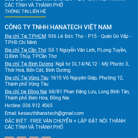
CÁC TỈNH VÀ THÀNH PHỐ
THÔNG TIN LIÊN HỆ
CÔNG TY TNHH HANATECH VIỆT NAM
Địa chỉ Tại TPHCM
: 936 Lê Đức Thọ - P15 - Quận Gò Vấp -
TP.Hồ Chí Minh
Địa chỉ Tại Cần Thơ
:Số 1 Nguyễn Văn Linh, P.Long Tuyền,
Q.Bình Thủy, TP.Cần Thơ
Địa chỉ Tại Bình Dương
:Ngã tư DL14/NL12 - Mỹ Phước 3,
Thới Hoà, Bến Cát, Bình Dương
Địa chỉ Tại Vũng Tàu
:1615 Võ Nguyên Giáp, Phường 12,
Thành phố Vũng Tàu
Địa chỉ tại Đồng Nai
:68/81 Phan Đăng Lưu, Long Bình Tân,
Thành phố Biên Hòa, Đồng Nai
Hotline:
036 912 4565
Email:
kesieuthihanatech@gmail.com
ĐẶC BIỆT : FREE VẬN CHUYỂN + LẮP ĐẶT NỘI THÀNH
CÁC TỈNH VÀ THÀNH PHỐ