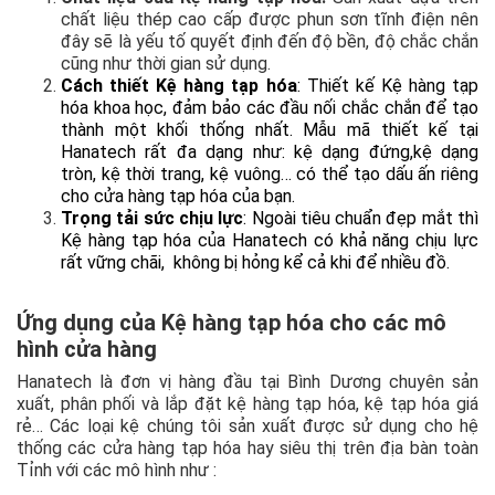
chất liệu thép cao cấp được phun sơn tĩnh điện nên
đây sẽ là yếu tố quyết định đến độ bền, độ chắc chắn
cũng như thời gian sử dụng.
Cách thiết Kệ hàng tạp hóa
: Thiết kế Kệ hàng tạp
hóa khoa học, đảm bảo các đầu nối chắc chắn để tạo
thành một khối thống nhất. Mẫu mã thiết kế tại
Hanatech rất đa dạng như: kệ dạng đứng,kệ dạng
tròn, kệ thời trang, kệ vuông… có thể tạo dấu ấn riêng
cho cửa hàng tạp hóa của bạn.
Trọng tải sức chịu lực
: Ngoài tiêu chuẩn đẹp mắt thì
Kệ hàng tạp hóa của Hanatech có khả năng chịu lực
rất vững chãi, không bị hỏng kể cả khi để nhiều đồ.
Ứng dụng của Kệ hàng tạp hóa cho các mô
hình cửa hàng
Hanatech là đơn vị hàng đầu tại Bình Dương chuyên sản
xuất, phân phối và lắp đặt kệ hàng tạp hóa, kệ tạp hóa giá
rẻ… Các loại kệ chúng tôi sản xuất được sử dụng cho hệ
thống các cửa hàng tạp hóa hay siêu thị trên địa bàn toàn
Tỉnh với các mô hình như :