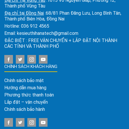
Địa chỉ Tại Vũng Tàu
:1615 Võ Nguyên Giáp, Phường 12,
Thành phố Vũng Tàu
Địa chỉ tại Đồng Nai
:68/81 Phan Đăng Lưu, Long Bình Tân,
Thành phố Biên Hòa, Đồng Nai
Hotline:
036 912 4565
Email:
kesieuthihanatech@gmail.com
ĐẶC BIỆT : FREE VẬN CHUYỂN + LẮP ĐẶT NỘI THÀNH
CÁC TỈNH VÀ THÀNH PHỐ
CHÍNH SÁCH KHÁCH HÀNG
Chính sách bảo mật
Hướng dẫn mua hàng
Phương thức thanh toán
Lắp đặt – vận chuyển
Chính sách bảo hành