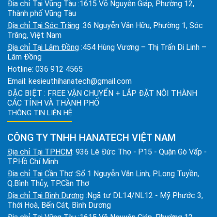
Địa chỉ Tại Vũng Tàu
:1615 Võ Nguyên Giáp, Phường 12,
Thành phố Vũng Tàu
Địa chỉ Tại Sóc Trăng
:36 Nguyễn Văn Hữu, Phường 1, Sóc
Trăng, Việt Nam
Địa chỉ Tại Lâm Đồng
:454 Hùng Vương – Thị Trấn Di Linh –
Lâm Đồng
Hotline:
036 912 4565
Email:
kesieuthihanatech@gmail.com
ĐẶC BIỆT : FREE VẬN CHUYỂN + LẮP ĐẶT NỘI THÀNH
CÁC TỈNH VÀ THÀNH PHỐ
THÔNG TIN LIÊN HỆ
CÔNG TY TNHH HANATECH VIỆT NAM
Địa chỉ Tại TPHCM
: 936 Lê Đức Thọ - P15 - Quận Gò Vấp -
TP.Hồ Chí Minh
Địa chỉ Tại Cần Thơ
:Số 1 Nguyễn Văn Linh, P.Long Tuyền,
Q.Bình Thủy, TP.Cần Thơ
Địa chỉ Tại Bình Dương
:Ngã tư DL14/NL12 - Mỹ Phước 3,
Thới Hoà, Bến Cát, Bình Dương