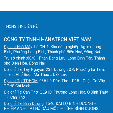
THÔNG TIN LIÊN HỆ
CÔNG TY TNHH HANATECH VIỆT NAM
Địa chỉ Nhà Máy
:Lô CN-1, Khu công nghiệp Agtex Long
Bình, Phường Long Bình, Thành phố Biên Hoà, Đồng Nai
Trụ sở chính
:68/81 Phan Đăng Lưu, Long Bình Tân, Thành
phố Biên Hòa, Đồng Nai
Địa chỉ Tại Tây Nguyên
: 231 Đường 30.4, Phường Ea Tam,
Thành Phố Buôn Ma Thuột, Đắk Lắk
Địa chỉ Tại TPHCM
: 936 Lê Đức Thọ - P15 - Quận Gò Vấp -
TP.Hồ Chí Minh
Địa chỉ Tại Cần Thơ
: QL91B, Phường Long Hòa, Q.Bình Thủy,
TP. Cần Thơ
Địa chỉ Tại Bình Dương
:1546 ĐẠI LỘ BÌNH DƯƠNG –
P.HIỆP AN – TP.THỦ DẦU MỘT – TỈNH BÌNH DƯƠNG