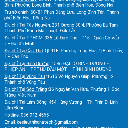
Bình, Phường Long Bình, Thành phố Biên Hoà, Đồng Nai
Trụ sở chính
:68/81 Phan Đăng Lưu, Long Bình Tân, Thành
phố Biên Hòa, Đồng Nai
Địa chỉ Tại Tây Nguyên
: 231 Đường 30.4, Phường Ea Tam,
Thành Phố Buôn Ma Thuột, Đắk Lắk
Địa chỉ Tại TPHCM
: 936 Lê Đức Thọ - P15 - Quận Gò Vấp -
TP.Hồ Chí Minh
Địa chỉ Tại Cần Thơ
: QL91B, Phường Long Hòa, Q.Bình Thủy,
TP. Cần Thơ
Địa chỉ Tại Bình Dương
:1546 ĐẠI LỘ BÌNH DƯƠNG –
P.HIỆP AN – TP.THỦ DẦU MỘT – TỈNH BÌNH DƯƠNG
Địa chỉ Tại Vũng Tàu
:1615 Võ Nguyên Giáp, Phường 12,
Thành phố Vũng Tàu
Địa chỉ Tại Sóc Trăng
:36 Nguyễn Văn Hữu, Phường 1, Sóc
Trăng, Việt Nam
Địa chỉ Tại Lâm Đồng
:454 Hùng Vương – Thị Trấn Di Linh –
Lâm Đồng
Hotline:
036 912 4565
Email:
kesieuthihanatech@gmail.com