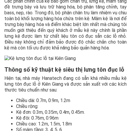
Các phần chính của kệ bao gồm chân trụ, lưng kệ, mâm tầng
đề trưng bày và lưu trữ hàng hóa, bộ phận tăng chỉnh, tay
bass, nẹp, rào. Trong đó, bộ phận chân trụ làm nhiệm vụ chịu
toàn bộ khối lượng hàng hóa chứa trên kệ. Mâm kệ là nơi để
trưng bày hàng hóa và điểm khác biệt lớn nhất mà chúng tôi
muốn giới thiệu đến quý khách ở mẫu kệ này chính là phần
lưng kệ được làm từ chất liệu tôn có đục sẵn các lỗ nhỏ.
Điều này không chỉ đảm bảo được độ chắc chắn cho toàn
kệ mà còn tối ưu được khả năng bảo quản hàng hóa.
Thông số kỹ thuật kệ siêu thị lưng tôn đục lỗ
Hiện tại, nhà máy Hanatech đang có sẵn khá nhiều mẫu kệ
lưng tôn đục lỗ ở Kiên Giang và được sản xuất với các kích
thước tiêu chuẩn như sau:
Chiều dài: 0.7m, 0.9m, 1.2m
Chiều rộng:
Kệ đơn: 0.3m, 0.35m, 0.4m, 0.45m.
Kệ đôi: 0.76m, 0.96m
Chiều cao: 1.2m, 1.5m, 1.8m
Số mâm tầng: 3, 4, 5, 6