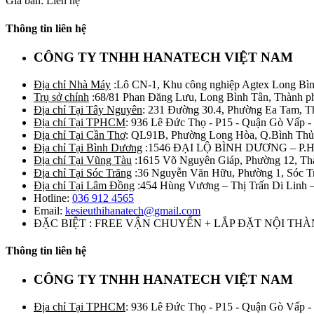
Giá bán: Liên hệ
Thông tin liên hệ
CÔNG TY TNHH HANATECH VIỆT NAM
Địa chỉ Nhà Máy
:Lô CN-1, Khu công nghiệp Agtex Long Bìn
Trụ sở chính
:68/81 Phan Đăng Lưu, Long Bình Tân, Thành p
Địa chỉ Tại Tây Nguyên
: 231 Đường 30.4, Phường Ea Tam, 
Địa chỉ Tại TPHCM
: 936 Lê Đức Thọ - P15 - Quận Gò Vấp -
Địa chỉ Tại Cần Thơ
: QL91B, Phường Long Hòa, Q.Bình Thủ
Địa chỉ Tại Bình Dương
:1546 ĐẠI LỘ BÌNH DƯƠNG – P.
Địa chỉ Tại Vũng Tàu
:1615 Võ Nguyên Giáp, Phường 12, Th
Địa chỉ Tại Sóc Trăng
:36 Nguyễn Văn Hữu, Phường 1, Sóc T
Địa chỉ Tại Lâm Đồng
:454 Hùng Vương – Thị Trấn Di Linh
Hotline:
036 912 4565
Email:
kesieuthihanatech@gmail.com
ĐẶC BIỆT : FREE VẬN CHUYỂN + LẮP ĐẶT NỘI TH
Thông tin liên hệ
CÔNG TY TNHH HANATECH VIỆT NAM
Địa chỉ Tại TPHCM
: 936 Lê Đức Thọ - P15 - Quận Gò Vấp -