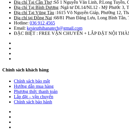
Địa chỉ Tại Cần Thơ
:Số 1 Nguyễn Văn Linh, P.Long Tuyền, 
Địa chỉ Tại Bình Dương
:Ngã tư DL14/NL12 - Mỹ Phước 3, T
Địa chỉ Tại Vũng Tàu
:1615 Võ Nguyên Giáp, Phường 12, Th
Địa chỉ tại Đồng Nai
:68/81 Phan Đăng Lưu, Long Bình Tân, 
Hotline:
036 912 4565
Email:
kesieuthihanatech@gmail.com
ĐẶC BIỆT : FREE VẬN CHUYỂN + LẮP ĐẶT NỘI TH
Chính sách khách hàng
Chính sách bảo mật
Hướng dẫn mua hàng
Phương thức thanh toán
Lắp đặt – vận chuyển
Chính sách bảo hành