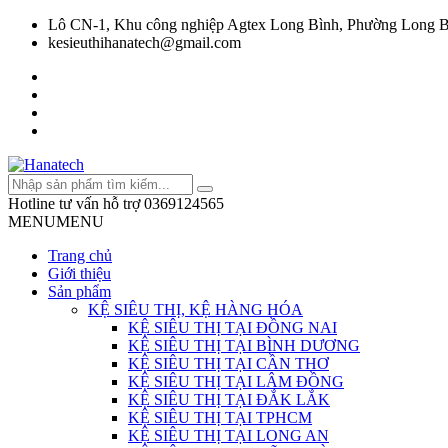
Lô CN-1, Khu công nghiệp Agtex Long Bình, Phường Long B
kesieuthihanatech@gmail.com
Hotline tư vấn hỗ trợ
0369124565
MENU
MENU
Trang chủ
Giới thiệu
Sản phẩm
KỆ SIÊU THỊ, KỆ HÀNG HÓA
KỆ SIÊU THỊ TẠI ĐỒNG NAI
KỆ SIÊU THỊ TẠI BÌNH DƯƠNG
KỆ SIÊU THỊ TẠI CẦN THƠ
KỆ SIÊU THỊ TẠI LÂM ĐỒNG
KỆ SIÊU THỊ TẠI ĐẮK LẮK
KỆ SIÊU THỊ TẠI TPHCM
KỆ SIÊU THỊ TẠI LONG AN