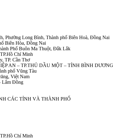
h, Phường Long Bình, Thành phố Biên Hoà, Đồng Nai
hố Biên Hòa, Đồng Nai
Thành Phố Buôn Ma Thuột, Đắk Lắk
 TP.Hồ Chí Minh
y, TP. Cần Thơ
HIỆP AN – TP.THỦ DẦU MỘT – TỈNH BÌNH DƯƠNG
ành phố Vũng Tàu
răng, Việt Nam
 – Lâm Đồng
ÀNH CÁC TỈNH VÀ THÀNH PHỐ
 TP.Hồ Chí Minh