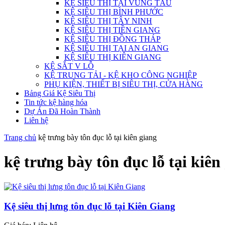
KỆ SIÊU THỊ TẠI VŨNG TÀU
KỆ SIÊU THỊ BÌNH PHƯỚC
KỆ SIÊU THỊ TÂY NINH
KỆ SIÊU THỊ TIỀN GIANG
KỆ SIÊU THỊ ĐỒNG THÁP
KỆ SIÊU THỊ TẠI AN GIANG
KỆ SIÊU THỊ KIÊN GIANG
KỆ SẮT V LỖ
KỆ TRUNG TẢI - KỆ KHO CÔNG NGHIỆP
PHỤ KIỆN, THIẾT BỊ SIÊU THỊ, CỬA HÀNG
Bảng Giá Kệ Siêu Thị
Tin tức kệ hàng hóa
Dự Án Đã Hoàn Thành
Liên hệ
Trang chủ
kệ trưng bày tôn đục lỗ tại kiên giang
kệ trưng bày tôn đục lỗ tại kiên
Kệ siêu thị lưng tôn đục lỗ tại Kiên Giang