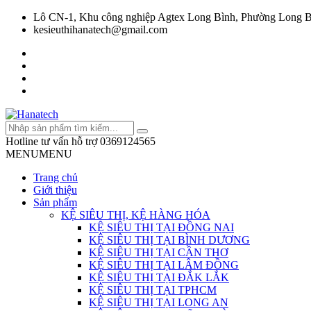
Lô CN-1, Khu công nghiệp Agtex Long Bình, Phường Long B
kesieuthihanatech@gmail.com
Hotline tư vấn hỗ trợ
0369124565
MENU
MENU
Trang chủ
Giới thiệu
Sản phẩm
KỆ SIÊU THỊ, KỆ HÀNG HÓA
KỆ SIÊU THỊ TẠI ĐỒNG NAI
KỆ SIÊU THỊ TẠI BÌNH DƯƠNG
KỆ SIÊU THỊ TẠI CẦN THƠ
KỆ SIÊU THỊ TẠI LÂM ĐỒNG
KỆ SIÊU THỊ TẠI ĐẮK LẮK
KỆ SIÊU THỊ TẠI TPHCM
KỆ SIÊU THỊ TẠI LONG AN