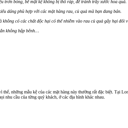
u trơn bóng, bề mặt kệ không bị thô ráp, để tránh trầy xước hoa quả.
kiểu dáng phù hợp với các mặt hàng rau, củ quả mà bạn đang bán.
 là không có các chất độc hại có thể nhiễm vào rau củ quả gây hại đối 
 chắn không bập bênh…
h vì thế, những mẫu kệ của các mặt hàng này thường rất đặc biệt. Tại L
mọi nhu cầu của từng quý khách, ở các địa hình khác nhau.