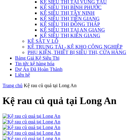
KỆ SIÊU THỊ TẠI VŨNG TÀU
KỆ SIÊU THỊ BÌNH PHƯỚC
KỆ SIÊU THỊ TÂY NINH
KỆ SIÊU THỊ TIỀN GIANG
KỆ SIÊU THỊ ĐỒNG THÁP
KỆ SIÊU THỊ TẠI AN GIANG
KỆ SIÊU THỊ KIÊN GIANG
KỆ SẮT V LỖ
KỆ TRUNG TẢI - KỆ KHO CÔNG NGHIỆP
PHỤ KIỆN, THIẾT BỊ SIÊU THỊ, CỬA HÀNG
Bảng Giá Kệ Siêu Thị
Tin tức kệ hàng hóa
Dự Án Đã Hoàn Thành
Liên hệ
Trang chủ
Kệ rau củ quả tại Long An
Kệ rau củ quả tại Long An