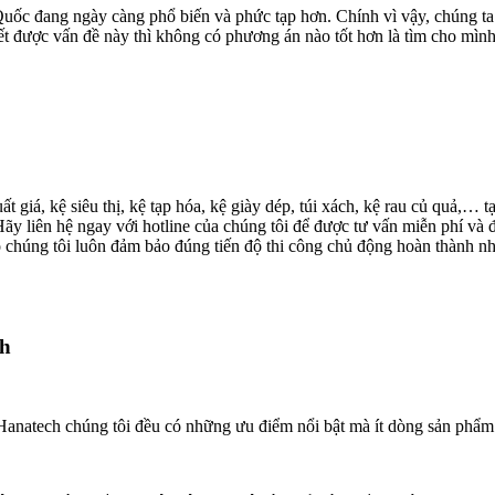
g Quốc đang ngày càng phổ biến và phức tạp hơn. Chính vì vậy, chúng t
yết được vấn đề này thì không có phương án nào tốt hơn là tìm cho mìn
uất giá, kệ siêu thị, kệ tạp hóa, kệ giày dép, túi xách, kệ rau củ quả
g. Hãy liên hệ ngay với hotline của chúng tôi để được tư vấn miễn phí 
ó chúng tôi luôn đảm bảo đúng tiến độ thi công chủ động hoàn thành 
ch
natech chúng tôi đều có những ưu điểm nổi bật mà ít dòng sản phẩm n