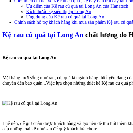
Giới thiệu chi tiết về Kệ rau củ quả , kệ bày bán trái cây tại L
Ưu điểm của Kệ rau củ quả tại Long An của Hanatech
Kích thước kệ siêu thị tại Long An
Ứng dụng của Kệ rau củ quả tại Long An
Chính sách hỗ trợ khách hàng khi mua sản phẩm Kệ rau củ quả
Kệ rau củ quả tại Long An
chất lượng do 
Kệ rau củ quả tại Long An
Mặt hàng tươi sống như rau, củ, quả là ngành hàng thiết yếu đang c
chuyển đến bảo quản,..Việc lựa chọn những thiết kế Kệ rau củ quả p
Thế nên, để giữ chân được khách hàng và tạo tiền đề thu hút thêm k
cấp những loại kệ như sau để quý khách lựa chọn: