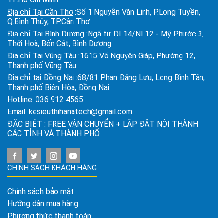
Địa chỉ Tại Cần Thơ
:Số 1 Nguyễn Văn Linh, P.Long Tuyền,
Q.Bình Thủy, TP.Cần Thơ
Địa chỉ Tại Bình Dương
:Ngã tư DL14/NL12 - Mỹ Phước 3,
Thới Hoà, Bến Cát, Bình Dương
Địa chỉ Tại Vũng Tàu
:1615 Võ Nguyên Giáp, Phường 12,
Thành phố Vũng Tàu
Địa chỉ tại Đồng Nai
:68/81 Phan Đăng Lưu, Long Bình Tân,
Thành phố Biên Hòa, Đồng Nai
Hotline:
036 912 4565
Email:
kesieuthihanatech@gmail.com
ĐẶC BIỆT : FREE VẬN CHUYỂN + LẮP ĐẶT NỘI THÀNH
CÁC TỈNH VÀ THÀNH PHỐ
CHÍNH SÁCH KHÁCH HÀNG
Chính sách bảo mật
Hướng dẫn mua hàng
Phương thức thanh toán