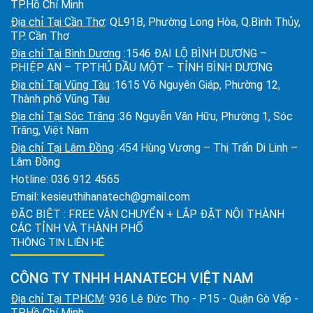
TP.Hồ Chí Minh
Địa chỉ Tại Cần Thơ
: QL91B, Phường Long Hòa, Q.Bình Thủy,
TP. Cần Thơ
Địa chỉ Tại Bình Dương
:1546 ĐẠI LỘ BÌNH DƯƠNG –
P.HIỆP AN – TP.THỦ DẦU MỘT – TỈNH BÌNH DƯƠNG
Địa chỉ Tại Vũng Tàu
:1615 Võ Nguyên Giáp, Phường 12,
Thành phố Vũng Tàu
Địa chỉ Tại Sóc Trăng
:36 Nguyễn Văn Hữu, Phường 1, Sóc
Trăng, Việt Nam
Địa chỉ Tại Lâm Đồng
:454 Hùng Vương – Thị Trấn Di Linh –
Lâm Đồng
Hotline:
036 912 4565
Email:
kesieuthihanatech@gmail.com
ĐẶC BIỆT : FREE VẬN CHUYỂN + LẮP ĐẶT NỘI THÀNH
CÁC TỈNH VÀ THÀNH PHỐ
THÔNG TIN LIÊN HỆ
CÔNG TY TNHH HANATECH VIỆT NAM
Địa chỉ Tại TPHCM
: 936 Lê Đức Thọ - P15 - Quận Gò Vấp -
TP.Hồ Chí Minh