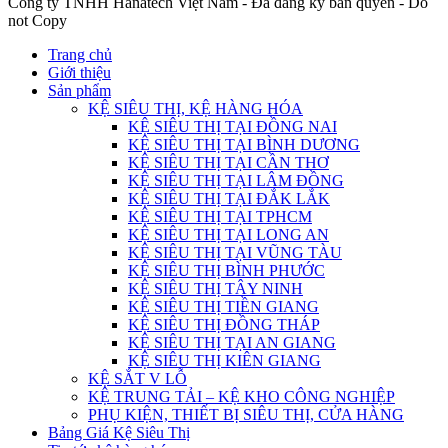
Công ty TNHH Hanatech Việt Nam - Đã đăng ký bản quyền - Do
not Copy
Trang chủ
Giới thiệu
Sản phẩm
KỆ SIÊU THỊ, KỆ HÀNG HÓA
KỆ SIÊU THỊ TẠI ĐỒNG NAI
KỆ SIÊU THỊ TẠI BÌNH DƯƠNG
KỆ SIÊU THỊ TẠI CẦN THƠ
KỆ SIÊU THỊ TẠI LÂM ĐỒNG
KỆ SIÊU THỊ TẠI ĐẮK LẮK
KỆ SIÊU THỊ TẠI TPHCM
KỆ SIÊU THỊ TẠI LONG AN
KỆ SIÊU THỊ TẠI VŨNG TÀU
KỆ SIÊU THỊ BÌNH PHƯỚC
KỆ SIÊU THỊ TÂY NINH
KỆ SIÊU THỊ TIỀN GIANG
KỆ SIÊU THỊ ĐỒNG THÁP
KỆ SIÊU THỊ TẠI AN GIANG
KỆ SIÊU THỊ KIÊN GIANG
KỆ SẮT V LỖ
KỆ TRUNG TẢI – KỆ KHO CÔNG NGHIỆP
PHỤ KIỆN, THIẾT BỊ SIÊU THỊ, CỬA HÀNG
Bảng Giá Kệ Siêu Thị