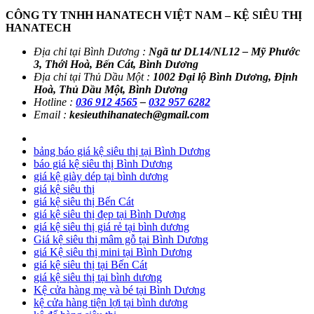
CÔNG TY TNHH HANATECH VIỆT NAM – KỆ SIÊU THỊ
HANATECH
Địa chỉ tại Bình Dương :
Ngã tư DL14/NL12 – Mỹ Phước
3, Thới Hoà, Bến Cát, Bình Dương
Địa chỉ tại Thủ Dầu Một :
1002 Đại lộ Bình Dương, Định
Hoà, Thủ Dầu Một, Bình Dương
Hotline :
036 912 4565
–
032 957 6282
Email :
kesieuthihanatech@gmail.com
bảng báo giá kệ siêu thị tại Bình Dương
báo giá kệ siêu thị Bình Dương
giá kệ giày dép tại bình dương
giá kệ siêu thị
giá kệ siêu thị Bến Cát
giá kệ siêu thị đẹp tại Bình Dương
giá kệ siêu thị giá rẻ tại bình dương
Giá kệ siêu thị mâm gỗ tại Bình Dương
giá Kệ siêu thị mini tại Bình Dương
giá kệ siêu thị tại Bến Cát
giá kệ siêu thị tại bình dương
Kệ cửa hàng mẹ và bé tại Bình Dương
kệ cửa hàng tiện lợi tại bình dương