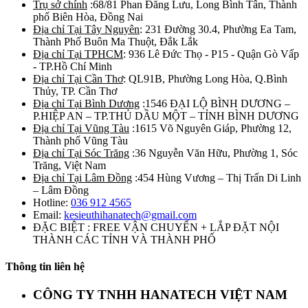
Trụ sở chính
:68/81 Phan Đăng Lưu, Long Bình Tân, Thành
phố Biên Hòa, Đồng Nai
Địa chỉ Tại Tây Nguyên
: 231 Đường 30.4, Phường Ea Tam,
Thành Phố Buôn Ma Thuột, Đắk Lắk
Địa chỉ Tại TPHCM
: 936 Lê Đức Thọ - P15 - Quận Gò Vấp
- TP.Hồ Chí Minh
Địa chỉ Tại Cần Thơ
: QL91B, Phường Long Hòa, Q.Bình
Thủy, TP. Cần Thơ
Địa chỉ Tại Bình Dương
:1546 ĐẠI LỘ BÌNH DƯƠNG –
P.HIỆP AN – TP.THỦ DẦU MỘT – TỈNH BÌNH DƯƠNG
Địa chỉ Tại Vũng Tàu
:1615 Võ Nguyên Giáp, Phường 12,
Thành phố Vũng Tàu
Địa chỉ Tại Sóc Trăng
:36 Nguyễn Văn Hữu, Phường 1, Sóc
Trăng, Việt Nam
Địa chỉ Tại Lâm Đồng
:454 Hùng Vương – Thị Trấn Di Linh
– Lâm Đồng
Hotline:
036 912 4565
Email:
kesieuthihanatech@gmail.com
ĐẶC BIỆT : FREE VẬN CHUYỂN + LẮP ĐẶT NỘI
THÀNH CÁC TỈNH VÀ THÀNH PHỐ
Thông tin liên hệ
CÔNG TY TNHH HANATECH VIỆT NAM