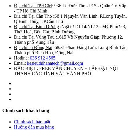
Địa chỉ Tại TPHCM
: 936 Lê Đức Thọ - P15 - Quận Gò Vấp
- TP.Hồ Chí Minh
Địa chỉ Tại Cần Thơ
:Số 1 Nguyễn Văn Linh, P.Long Tuyền,
Q.Bình Thủy, TP.Cần Thơ
Địa chỉ Tại Bình Dương
:Ngã tư DL14/NL12 - Mỹ Phước 3,
Thới Hoà, Bến Cát, Bình Dương
Địa chỉ Tại Vũng Tàu
:1615 Võ Nguyên Giáp, Phường 12,
Thành phố Vũng Tàu
Địa chỉ tại Đồng Nai
:68/81 Phan Đăng Lưu, Long Bình Tân,
Thành phố Biên Hòa, Đồng Nai
Hotline:
036 912 4565
Email:
kesieuthihanatech@gmail.com
ĐẶC BIỆT : FREE VẬN CHUYỂN + LẮP ĐẶT NỘI
THÀNH CÁC TỈNH VÀ THÀNH PHỐ
Chính sách khách hàng
Chính sách bảo mật
Hướng dẫn mua hàng