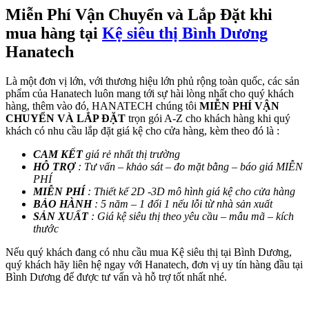
Miễn Phí Vận Chuyển và Lắp Đặt khi
mua hàng tại
Kệ siêu thị Bình Dương
Hanatech
Là một đơn vị lớn, với thương hiệu lớn phủ rộng toàn quốc, các sản
phẩm của Hanatech luôn mang tới sự hài lòng nhất cho quý khách
hàng, thêm vào đó, HANATECH chúng tôi
MIỄN PHÍ VẬN
CHUYỂN VÀ LẮP ĐẶT
trọn gói A-Z cho khách hàng khi quý
khách có nhu cầu lắp đặt giá kệ cho cửa hàng, kèm theo đó là :
CAM KẾT
giá rẻ nhất thị trường
HỖ TRỢ
: Tư vấn – khảo sát – đo mặt bằng – báo giá MIỄN
PHÍ
MIỄN PHÍ
: Thiết kế 2D -3D mô hình giá kệ cho cửa hàng
BẢO HÀNH
: 5 năm – 1 đổi 1 nếu lỗi từ nhà sản xuất
SẢN XUẤT
: Giá kệ siêu thị theo yêu cầu – mẫu mã – kích
thước
Nếu quý khách đang có nhu cầu mua Kệ siêu thị tại Bình Dương,
quý khách hãy liên hệ ngay với Hanatech, đơn vị uy tín hàng đầu tại
Bình Dương để được tư vấn và hỗ trợ tốt nhất nhé.