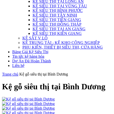
KỆ SIÊU THỊ TẠI LONG AN
KỆ SIÊU THỊ TẠI VŨNG TÀU
KỆ SIÊU THỊ BÌNH PHƯỚC
KỆ SIÊU THỊ TÂY NINH
KỆ SIÊU THỊ TIỀN GIANG
KỆ SIÊU THỊ ĐỒNG THÁP
KỆ SIÊU THỊ TẠI AN GIANG
KỆ SIÊU THỊ KIÊN GIANG
KỆ SẮT V LỖ
KỆ TRUNG TẢI - KỆ KHO CÔNG NGHIỆP
PHỤ KIỆN, THIẾT BỊ SIÊU THỊ, CỬA HÀNG
Bảng Giá Kệ Siêu Thị
Tin tức kệ hàng hóa
Dự Án Đã Hoàn Thành
Liên hệ
Trang chủ
Kệ gỗ siêu thị tại Bình Dương
Kệ gỗ siêu thị tại Bình Dương