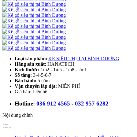
Loại sản phẩm:
KỆ SIÊU THỊ TẠI BÌNH DƯƠNG
Hãng sản xuất:
HANATECH
Kích thước:
1m2 - 1m5 - 1m8 - 2m1
Số tầng:
3-4-5-6-7
Bảo hành:
5 năm
Vận chuyển lắp đặt:
MIỄN PHÍ
Giá bán: Liên hệ
Hotline:
036 912 4565
-
032 957 6282
Nội dung chính