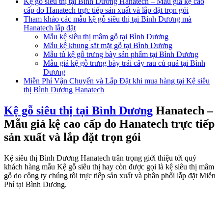
Kệ gỗ siêu thị tại Bình Dương Hanatech – Mẫu giá kệ cao
cấp do Hanatech trực tiếp sản xuất và lắp đặt trọn gói
Tham khảo các mẫu kệ gỗ siêu thị tại Bình Dương mà
Hanatech lắp đặt
Mẫu kệ siêu thị mâm gỗ tại Bình Dương
Mẫu kệ khung sắt mặt gỗ tại Bình Dương
Mẫu tủ kệ gỗ trưng bày sản phẩm tại Bình Dương
Mẫu giá kệ gỗ trưng bày trái cây rau củ quả tại Bình
Dương
Miễn Phí Vận Chuyển và Lắp Đặt khi mua hàng tại Kệ siêu
thị Bình Dương Hanatech
Kệ gỗ siêu thị tại Bình Dương
Hanatech –
Mẫu giá kệ cao cấp do Hanatech trực tiếp
sản xuất và lắp đặt trọn gói
Kệ siêu thị Bình Dương Hanatech trân trọng giới thiệu tới quý
khách hàng mẫu Kệ gỗ siêu thị hay còn được gọi là kệ siêu thị mâm
gỗ do công ty chúng tôi trực tiếp sản xuất và phân phối lắp đặt Miễn
Phí tại Bình Dương.