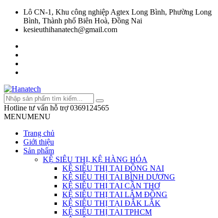
Lô CN-1, Khu công nghiệp Agtex Long Bình, Phường Long
Bình, Thành phố Biên Hoà, Đồng Nai
kesieuthihanatech@gmail.com
Hotline tư vấn hỗ trợ
0369124565
MENU
MENU
Trang chủ
Giới thiệu
Sản phẩm
KỆ SIÊU THỊ, KỆ HÀNG HÓA
KỆ SIÊU THỊ TẠI ĐỒNG NAI
KỆ SIÊU THỊ TẠI BÌNH DƯƠNG
KỆ SIÊU THỊ TẠI CẦN THƠ
KỆ SIÊU THỊ TẠI LÂM ĐỒNG
KỆ SIÊU THỊ TẠI ĐẮK LẮK
KỆ SIÊU THỊ TẠI TPHCM