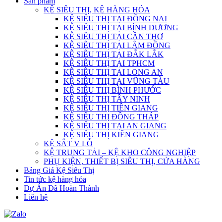
Sản phẩm
KỆ SIÊU THỊ, KỆ HÀNG HÓA
KỆ SIÊU THỊ TẠI ĐỒNG NAI
KỆ SIÊU THỊ TẠI BÌNH DƯƠNG
KỆ SIÊU THỊ TẠI CẦN THƠ
KỆ SIÊU THỊ TẠI LÂM ĐỒNG
KỆ SIÊU THỊ TẠI ĐẮK LẮK
KỆ SIÊU THỊ TẠI TPHCM
KỆ SIÊU THỊ TẠI LONG AN
KỆ SIÊU THỊ TẠI VŨNG TÀU
KỆ SIÊU THỊ BÌNH PHƯỚC
KỆ SIÊU THỊ TÂY NINH
KỆ SIÊU THỊ TIỀN GIANG
KỆ SIÊU THỊ ĐỒNG THÁP
KỆ SIÊU THỊ TẠI AN GIANG
KỆ SIÊU THỊ KIÊN GIANG
KỆ SẮT V LỖ
KỆ TRUNG TẢI – KỆ KHO CÔNG NGHIỆP
PHỤ KIỆN, THIẾT BỊ SIÊU THỊ, CỬA HÀNG
Bảng Giá Kệ Siêu Thị
Tin tức kệ hàng hóa
Dự Án Đã Hoàn Thành
Liên hệ