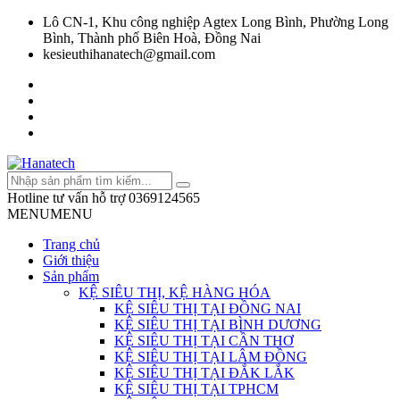
Lô CN-1, Khu công nghiệp Agtex Long Bình, Phường Long
Bình, Thành phố Biên Hoà, Đồng Nai
kesieuthihanatech@gmail.com
Hotline tư vấn hỗ trợ
0369124565
MENU
MENU
Trang chủ
Giới thiệu
Sản phẩm
KỆ SIÊU THỊ, KỆ HÀNG HÓA
KỆ SIÊU THỊ TẠI ĐỒNG NAI
KỆ SIÊU THỊ TẠI BÌNH DƯƠNG
KỆ SIÊU THỊ TẠI CẦN THƠ
KỆ SIÊU THỊ TẠI LÂM ĐỒNG
KỆ SIÊU THỊ TẠI ĐẮK LẮK
KỆ SIÊU THỊ TẠI TPHCM