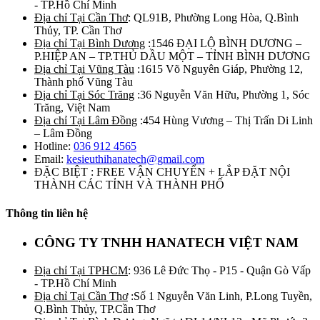
- TP.Hồ Chí Minh
Địa chỉ Tại Cần Thơ
: QL91B, Phường Long Hòa, Q.Bình
Thủy, TP. Cần Thơ
Địa chỉ Tại Bình Dương
:1546 ĐẠI LỘ BÌNH DƯƠNG –
P.HIỆP AN – TP.THỦ DẦU MỘT – TỈNH BÌNH DƯƠNG
Địa chỉ Tại Vũng Tàu
:1615 Võ Nguyên Giáp, Phường 12,
Thành phố Vũng Tàu
Địa chỉ Tại Sóc Trăng
:36 Nguyễn Văn Hữu, Phường 1, Sóc
Trăng, Việt Nam
Địa chỉ Tại Lâm Đồng
:454 Hùng Vương – Thị Trấn Di Linh
– Lâm Đồng
Hotline:
036 912 4565
Email:
kesieuthihanatech@gmail.com
ĐẶC BIỆT : FREE VẬN CHUYỂN + LẮP ĐẶT NỘI
THÀNH CÁC TỈNH VÀ THÀNH PHỐ
Thông tin liên hệ
CÔNG TY TNHH HANATECH VIỆT NAM
Địa chỉ Tại TPHCM
: 936 Lê Đức Thọ - P15 - Quận Gò Vấp
- TP.Hồ Chí Minh
Địa chỉ Tại Cần Thơ
:Số 1 Nguyễn Văn Linh, P.Long Tuyền,
Q.Bình Thủy, TP.Cần Thơ