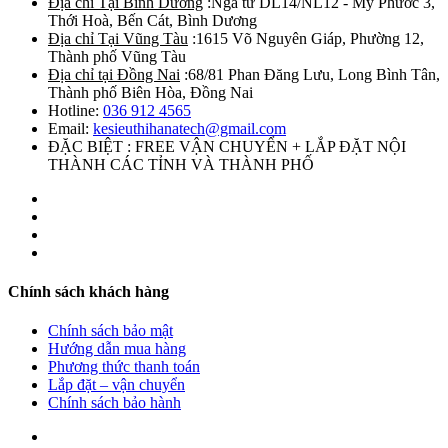
Địa chỉ Tại Bình Dương
:Ngã tư DL14/NL12 - Mỹ Phước 3,
Thới Hoà, Bến Cát, Bình Dương
Địa chỉ Tại Vũng Tàu
:1615 Võ Nguyên Giáp, Phường 12,
Thành phố Vũng Tàu
Địa chỉ tại Đồng Nai
:68/81 Phan Đăng Lưu, Long Bình Tân,
Thành phố Biên Hòa, Đồng Nai
Hotline:
036 912 4565
Email:
kesieuthihanatech@gmail.com
ĐẶC BIỆT : FREE VẬN CHUYỂN + LẮP ĐẶT NỘI
THÀNH CÁC TỈNH VÀ THÀNH PHỐ
Chính sách khách hàng
Chính sách bảo mật
Hướng dẫn mua hàng
Phương thức thanh toán
Lắp đặt – vận chuyển
Chính sách bảo hành