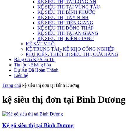
KỆ SIÊU THỊ TẠI LONG AN
KỆ SIÊU THỊ TẠI VŨNG TÀU
KỆ SIÊU THỊ BÌNH PHƯỚC
KỆ SIÊU THỊ TÂY NINH
KỆ SIÊU THỊ TIỀN GIANG
KỆ SIÊU THỊ ĐỒNG THÁP
KỆ SIÊU THỊ TẠI AN GIANG
KỆ SIÊU THỊ KIÊN GIANG
KỆ SẮT V LỖ
KỆ TRUNG TẢI - KỆ KHO CÔNG NGHIỆP
PHỤ KIỆN, THIẾT BỊ SIÊU THỊ, CỬA HÀNG
Bảng Giá Kệ Siêu Thị
Tin tức kệ hàng hóa
Dự Án Đã Hoàn Thành
Liên hệ
Trang chủ
kệ siêu thị đơn tại Bình Dương
kệ siêu thị đơn tại Bình Dương
Kệ gỗ siêu thị tại Bình Dương