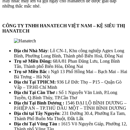
Hãy nhấc máy lên và gọi ngay cho Hanatech để được giải đáp
những thắc mắc nhé.
CÔNG TY TNHH HANATECH VIỆT NAM – KỆ SIÊU THỊ
HANATECH
Địa chỉ Nhà Máy
: Lô CN-1, Khu công nghiệp Agtex Long
Bình, Phường Long Bình, Thành phố Biên Hoà, Đồng Nai
Trụ sở Miền Đông:
68A/81 Phan Đăng Lưu, Long Bình
Tân, Thành phố Biên Hòa, Đồng Nai
Trụ sở Miền Bắc :
Ngõ 13 Phố Hồng Mai – Bạch Mai – Hai
Bà Trưng – Hà Nội
Địa chỉ Tại TPHCM:
936 Lê Đức Thọ – P15 – Quận Gò
Vấp – TP.Hồ Chí Minh
Địa chỉ Tại Cần Thơ :
Số 1 Nguyễn Văn Linh, P.Long
Tuyền, Q.Bình Thủy, TP.Cần Thơ
Địa chỉ Tại Bình Dương :
1546 ĐẠI LỘ BÌNH DƯƠNG –
P.HIỆP AN – TP.THỦ DẦU MỘT – TỈNH BÌNH DƯƠNG
Địa chỉ tại Tây Nguyên
: 231 Đường 30.4, Phường Ea Tam,
Thành Phố Buôn Ma Thuột, Đắk Lắk
Địa chỉ Tại Vũng Tàu :
1615 Võ Nguyên Giáp, Phường 12,
Thành phố Vũng Tàu