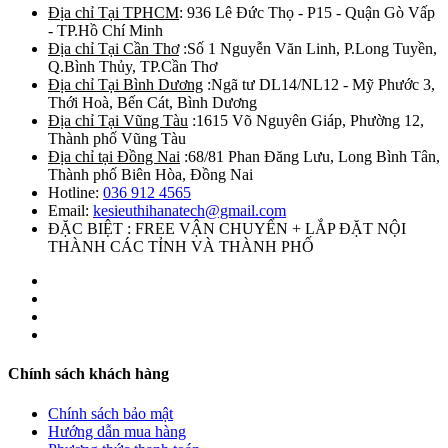
Địa chỉ Tại TPHCM
: 936 Lê Đức Thọ - P15 - Quận Gò Vấp
- TP.Hồ Chí Minh
Địa chỉ Tại Cần Thơ
:Số 1 Nguyễn Văn Linh, P.Long Tuyền,
Q.Bình Thủy, TP.Cần Thơ
Địa chỉ Tại Bình Dương
:Ngã tư DL14/NL12 - Mỹ Phước 3,
Thới Hoà, Bến Cát, Bình Dương
Địa chỉ Tại Vũng Tàu
:1615 Võ Nguyên Giáp, Phường 12,
Thành phố Vũng Tàu
Địa chỉ tại Đồng Nai
:68/81 Phan Đăng Lưu, Long Bình Tân,
Thành phố Biên Hòa, Đồng Nai
Hotline:
036 912 4565
Email:
kesieuthihanatech@gmail.com
ĐẶC BIỆT : FREE VẬN CHUYỂN + LẮP ĐẶT NỘI
THÀNH CÁC TỈNH VÀ THÀNH PHỐ
Chính sách khách hàng
Chính sách bảo mật
Hướng dẫn mua hàng