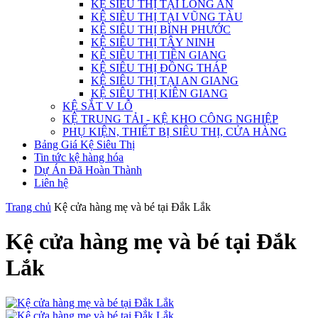
KỆ SIÊU THỊ TẠI LONG AN
KỆ SIÊU THỊ TẠI VŨNG TÀU
KỆ SIÊU THỊ BÌNH PHƯỚC
KỆ SIÊU THỊ TÂY NINH
KỆ SIÊU THỊ TIỀN GIANG
KỆ SIÊU THỊ ĐỒNG THÁP
KỆ SIÊU THỊ TẠI AN GIANG
KỆ SIÊU THỊ KIÊN GIANG
KỆ SẮT V LỖ
KỆ TRUNG TẢI - KỆ KHO CÔNG NGHIỆP
PHỤ KIỆN, THIẾT BỊ SIÊU THỊ, CỬA HÀNG
Bảng Giá Kệ Siêu Thị
Tin tức kệ hàng hóa
Dự Án Đã Hoàn Thành
Liên hệ
Trang chủ
Kệ cửa hàng mẹ và bé tại Đắk Lắk
Kệ cửa hàng mẹ và bé tại Đắk
Lắk