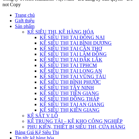
not Copy
Trang chủ
Giới thiệu
Sản phẩm
KỆ SIÊU THỊ, KỆ HÀNG HÓA
KỆ SIÊU THỊ TẠI ĐỒNG NAI
KỆ SIÊU THỊ TẠI BÌNH DƯƠNG
KỆ SIÊU THỊ TẠI CẦN THƠ
KỆ SIÊU THỊ TẠI LÂM ĐỒNG
KỆ SIÊU THỊ TẠI ĐẮK LẮK
KỆ SIÊU THỊ TẠI TPHCM
KỆ SIÊU THỊ TẠI LONG AN
KỆ SIÊU THỊ TẠI VŨNG TÀU
KỆ SIÊU THỊ BÌNH PHƯỚC
KỆ SIÊU THỊ TÂY NINH
KỆ SIÊU THỊ TIỀN GIANG
KỆ SIÊU THỊ ĐỒNG THÁP
KỆ SIÊU THỊ TẠI AN GIANG
KỆ SIÊU THỊ KIÊN GIANG
KỆ SẮT V LỖ
KỆ TRUNG TẢI – KỆ KHO CÔNG NGHIỆP
PHỤ KIỆN, THIẾT BỊ SIÊU THỊ, CỬA HÀNG
Bảng Giá Kệ Siêu Thị
Tin tức kệ hàng hóa