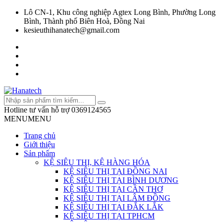
Lô CN-1, Khu công nghiệp Agtex Long Bình, Phường Long
Bình, Thành phố Biên Hoà, Đồng Nai
kesieuthihanatech@gmail.com
Hotline tư vấn hỗ trợ
0369124565
MENU
MENU
Trang chủ
Giới thiệu
Sản phẩm
KỆ SIÊU THỊ, KỆ HÀNG HÓA
KỆ SIÊU THỊ TẠI ĐỒNG NAI
KỆ SIÊU THỊ TẠI BÌNH DƯƠNG
KỆ SIÊU THỊ TẠI CẦN THƠ
KỆ SIÊU THỊ TẠI LÂM ĐỒNG
KỆ SIÊU THỊ TẠI ĐẮK LẮK
KỆ SIÊU THỊ TẠI TPHCM