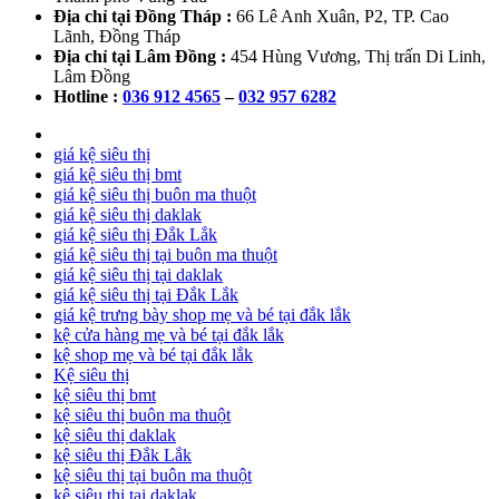
Địa chỉ tại Đồng Tháp :
66 Lê Anh Xuân, P2, TP. Cao
Lãnh, Đồng Tháp
Địa chỉ tại Lâm Đồng :
454 Hùng Vương, Thị trấn Di Linh,
Lâm Đồng
Hotline :
036 912 4565
–
032 957 6282
giá kệ siêu thị
giá kệ siêu thị bmt
giá kệ siêu thị buôn ma thuột
giá kệ siêu thị daklak
giá kệ siêu thị Đắk Lắk
giá kệ siêu thị tại buôn ma thuột
giá kệ siêu thị tại daklak
giá kệ siêu thị tại Đắk Lắk
giá kệ trưng bày shop mẹ và bé tại đắk lắk
kệ cửa hàng mẹ và bé tại đắk lắk
kệ shop mẹ và bé tại đắk lắk
Kệ siêu thị
kệ siêu thị bmt
kệ siêu thị buôn ma thuột
kệ siêu thị daklak
kệ siêu thị Đắk Lắk
kệ siêu thị tại buôn ma thuột
kệ siêu thị tại daklak