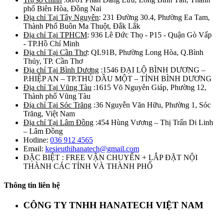
phố Biên Hòa, Đồng Nai
Địa chỉ Tại Tây Nguyên
: 231 Đường 30.4, Phường Ea Tam,
Thành Phố Buôn Ma Thuột, Đắk Lắk
Địa chỉ Tại TPHCM
: 936 Lê Đức Thọ - P15 - Quận Gò Vấp
- TP.Hồ Chí Minh
Địa chỉ Tại Cần Thơ
: QL91B, Phường Long Hòa, Q.Bình
Thủy, TP. Cần Thơ
Địa chỉ Tại Bình Dương
:1546 ĐẠI LỘ BÌNH DƯƠNG –
P.HIỆP AN – TP.THỦ DẦU MỘT – TỈNH BÌNH DƯƠNG
Địa chỉ Tại Vũng Tàu
:1615 Võ Nguyên Giáp, Phường 12,
Thành phố Vũng Tàu
Địa chỉ Tại Sóc Trăng
:36 Nguyễn Văn Hữu, Phường 1, Sóc
Trăng, Việt Nam
Địa chỉ Tại Lâm Đồng
:454 Hùng Vương – Thị Trấn Di Linh
– Lâm Đồng
Hotline:
036 912 4565
Email:
kesieuthihanatech@gmail.com
ĐẶC BIỆT : FREE VẬN CHUYỂN + LẮP ĐẶT NỘI
THÀNH CÁC TỈNH VÀ THÀNH PHỐ
Thông tin liên hệ
CÔNG TY TNHH HANATECH VIỆT NAM