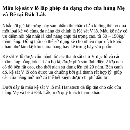
Mẫu kệ sắt v lỗ lắp ghép đa dạng cho cửa hàng Mẹ
và Bé tại Đắk Lắk
Nhắc tới giá kệ trưng bày sản phẩm thì chắc chắn không thể bỏ qua
một loại kệ vô cùng đa năng đó chính là Kệ sắt V lỗ. Mẫu kệ này có
ưu điểm nổi bật nhất là khả năng chịu tải trọng cao, từ 50 – 150kg/
mâm tầng. Đồng thời có thể sử dụng kệ cho nhiều mục đích khác
nhau như làm kệ kho chứa hàng hay kệ trưng bày sản phẩm.
Kệ sắt V lỗ được cấu thành từ các thanh sắt chữ V đục lỗ và các
mâm tầng bằng tole. Toàn bộ kệ được phủ sơn tĩnh điện 2 lớp nên
có độ bền rất cao, cho thời gian sử dụng lên tới 20 năm. Bên cạnh
đó, kệ sắt V lỗ còn được ưa chuộng bởi giá thành rất hợp lý, giúp
các cửa hàng mới mở có thể tiết kiệm được chi phí đầu tư.
Dưới đây là mẫu kệ sắt V lỗ mà Hanatech đã lắp đặt cho các cửa
hàng Mẹ và bé ở Đắk Lắk, mời quý khách tham khảo: