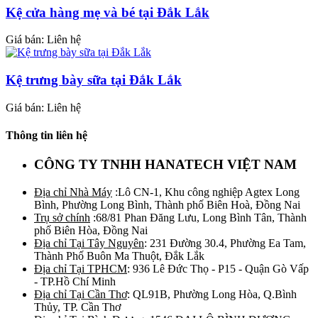
Kệ cửa hàng mẹ và bé tại Đắk Lắk
Giá bán: Liên hệ
Kệ trưng bày sữa tại Đắk Lắk
Giá bán: Liên hệ
Thông tin liên hệ
CÔNG TY TNHH HANATECH VIỆT NAM
Địa chỉ Nhà Máy
:Lô CN-1, Khu công nghiệp Agtex Long
Bình, Phường Long Bình, Thành phố Biên Hoà, Đồng Nai
Trụ sở chính
:68/81 Phan Đăng Lưu, Long Bình Tân, Thành
phố Biên Hòa, Đồng Nai
Địa chỉ Tại Tây Nguyên
: 231 Đường 30.4, Phường Ea Tam,
Thành Phố Buôn Ma Thuột, Đắk Lắk
Địa chỉ Tại TPHCM
: 936 Lê Đức Thọ - P15 - Quận Gò Vấp
- TP.Hồ Chí Minh
Địa chỉ Tại Cần Thơ
: QL91B, Phường Long Hòa, Q.Bình
Thủy, TP. Cần Thơ