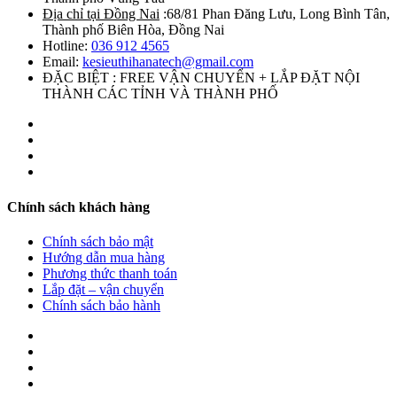
Địa chỉ tại Đồng Nai
:68/81 Phan Đăng Lưu, Long Bình Tân,
Thành phố Biên Hòa, Đồng Nai
Hotline:
036 912 4565
Email:
kesieuthihanatech@gmail.com
ĐẶC BIỆT : FREE VẬN CHUYỂN + LẮP ĐẶT NỘI
THÀNH CÁC TỈNH VÀ THÀNH PHỐ
Chính sách khách hàng
Chính sách bảo mật
Hướng dẫn mua hàng
Phương thức thanh toán
Lắp đặt – vận chuyển
Chính sách bảo hành