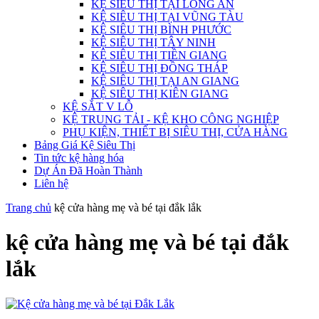
KỆ SIÊU THỊ TẠI LONG AN
KỆ SIÊU THỊ TẠI VŨNG TÀU
KỆ SIÊU THỊ BÌNH PHƯỚC
KỆ SIÊU THỊ TÂY NINH
KỆ SIÊU THỊ TIỀN GIANG
KỆ SIÊU THỊ ĐỒNG THÁP
KỆ SIÊU THỊ TẠI AN GIANG
KỆ SIÊU THỊ KIÊN GIANG
KỆ SẮT V LỖ
KỆ TRUNG TẢI - KỆ KHO CÔNG NGHIỆP
PHỤ KIỆN, THIẾT BỊ SIÊU THỊ, CỬA HÀNG
Bảng Giá Kệ Siêu Thị
Tin tức kệ hàng hóa
Dự Án Đã Hoàn Thành
Liên hệ
Trang chủ
kệ cửa hàng mẹ và bé tại đắk lắk
kệ cửa hàng mẹ và bé tại đắk
lắk