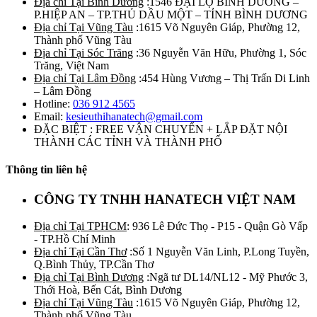
Địa chỉ Tại Bình Dương
:1546 ĐẠI LỘ BÌNH DƯƠNG –
P.HIỆP AN – TP.THỦ DẦU MỘT – TỈNH BÌNH DƯƠNG
Địa chỉ Tại Vũng Tàu
:1615 Võ Nguyên Giáp, Phường 12,
Thành phố Vũng Tàu
Địa chỉ Tại Sóc Trăng
:36 Nguyễn Văn Hữu, Phường 1, Sóc
Trăng, Việt Nam
Địa chỉ Tại Lâm Đồng
:454 Hùng Vương – Thị Trấn Di Linh
– Lâm Đồng
Hotline:
036 912 4565
Email:
kesieuthihanatech@gmail.com
ĐẶC BIỆT : FREE VẬN CHUYỂN + LẮP ĐẶT NỘI
THÀNH CÁC TỈNH VÀ THÀNH PHỐ
Thông tin liên hệ
CÔNG TY TNHH HANATECH VIỆT NAM
Địa chỉ Tại TPHCM
: 936 Lê Đức Thọ - P15 - Quận Gò Vấp
- TP.Hồ Chí Minh
Địa chỉ Tại Cần Thơ
:Số 1 Nguyễn Văn Linh, P.Long Tuyền,
Q.Bình Thủy, TP.Cần Thơ
Địa chỉ Tại Bình Dương
:Ngã tư DL14/NL12 - Mỹ Phước 3,
Thới Hoà, Bến Cát, Bình Dương
Địa chỉ Tại Vũng Tàu
:1615 Võ Nguyên Giáp, Phường 12,
Thành phố Vũng Tàu