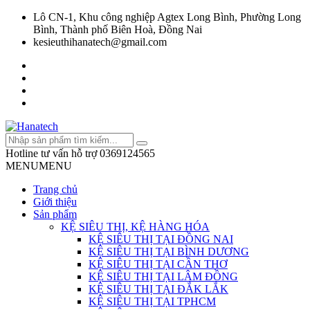
Lô CN-1, Khu công nghiệp Agtex Long Bình, Phường Long
Bình, Thành phố Biên Hoà, Đồng Nai
kesieuthihanatech@gmail.com
Hotline tư vấn hỗ trợ
0369124565
MENU
MENU
Trang chủ
Giới thiệu
Sản phẩm
KỆ SIÊU THỊ, KỆ HÀNG HÓA
KỆ SIÊU THỊ TẠI ĐỒNG NAI
KỆ SIÊU THỊ TẠI BÌNH DƯƠNG
KỆ SIÊU THỊ TẠI CẦN THƠ
KỆ SIÊU THỊ TẠI LÂM ĐỒNG
KỆ SIÊU THỊ TẠI ĐẮK LẮK
KỆ SIÊU THỊ TẠI TPHCM