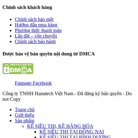
Chính sách khách hàng
Chính sách bảo mật
Hướng dẫn mua hàng
Phương thức thanh toán
Lắp đặt – vận chuyển
Chính sách bảo hành
Được bảo vệ bản quyền nội dung từ DMCA
Fanpage Facebook
Công ty TNHH Hanatech Việt Nam - Đã đăng ký bản quyền - Do
not Copy
Trang chủ
Giới thiệu
Sản phẩm
KỆ SIÊU THỊ, KỆ HÀNG HÓA
KỆ SIÊU THỊ TẠI ĐỒNG NAI
KỆ SIÊU THỊ TẠI BÌNH DƯƠNG