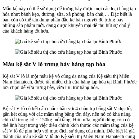
Mẫu kệ này có thể sử dụng để trưng bày được mọi các loại hàng tạp
hóa như: bánh kẹo, đường, sữa, xà phòng, bàn chải,… Đặc biệt là
bạn còn có thể tận dụng phần đầu kệ bán nguyệt để trưng bày
những sản phẩm mới, đang được khuyến mại để thu hút sự chú ý
của khách hàng tốt hơn.
Mẫu kệ sắt V lỗ trưng bày hàng tạp hóa
Kệ sắt V lỗ là một mẫu kệ vô cùng đa năng của Kệ siêu thị Miền
Nam Hanatech, được rất nhiều chủ cửa hàng tạp hóa tại Bình Phước
lựa chọn để vừa trưng bày, vừa lưu trữ hàng hóa.
Kệ sắt V lỗ có kết cấu chắc chắn với 4 chân trụ bằng sắt V đục lỗ,
gắn kết cùng với các mâm tầng bằng tôn dày, nên nó có khả năng
chịu tải trọng tới ~ 150kg mỗi tầng. Hơn nữa, người dùng còn có
thể linh hoạt trong việc điều chỉnh kích thước các mâm tầng của kệ
sắt V lỗ để phù hợp với mục đích sử dụng của mình. Đặc biệt là giá
thành của mẫu kệ sắt V lỗ do Kệ siêu thị Miền Nam Hanatech cung