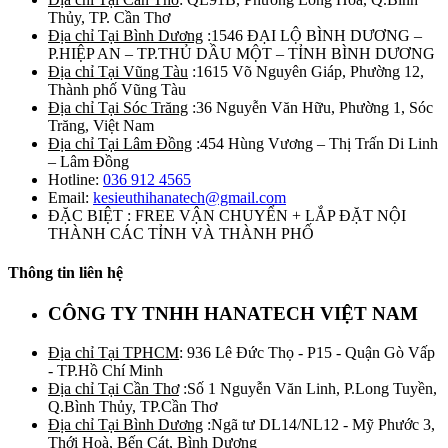
Thủy, TP. Cần Thơ
Địa chỉ Tại Bình Dương
:1546 ĐẠI LỘ BÌNH DƯƠNG –
P.HIỆP AN – TP.THỦ DẦU MỘT – TỈNH BÌNH DƯƠNG
Địa chỉ Tại Vũng Tàu
:1615 Võ Nguyên Giáp, Phường 12,
Thành phố Vũng Tàu
Địa chỉ Tại Sóc Trăng
:36 Nguyễn Văn Hữu, Phường 1, Sóc
Trăng, Việt Nam
Địa chỉ Tại Lâm Đồng
:454 Hùng Vương – Thị Trấn Di Linh
– Lâm Đồng
Hotline:
036 912 4565
Email:
kesieuthihanatech@gmail.com
ĐẶC BIỆT : FREE VẬN CHUYỂN + LẮP ĐẶT NỘI
THÀNH CÁC TỈNH VÀ THÀNH PHỐ
Thông tin liên hệ
CÔNG TY TNHH HANATECH VIỆT NAM
Địa chỉ Tại TPHCM
: 936 Lê Đức Thọ - P15 - Quận Gò Vấp
- TP.Hồ Chí Minh
Địa chỉ Tại Cần Thơ
:Số 1 Nguyễn Văn Linh, P.Long Tuyền,
Q.Bình Thủy, TP.Cần Thơ
Địa chỉ Tại Bình Dương
:Ngã tư DL14/NL12 - Mỹ Phước 3,
Thới Hoà, Bến Cát, Bình Dương