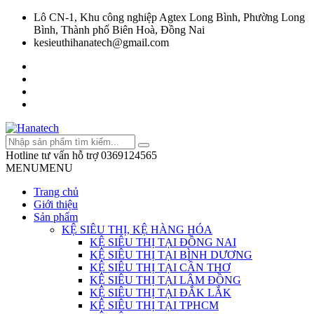
Lô CN-1, Khu công nghiệp Agtex Long Bình, Phường Long
Bình, Thành phố Biên Hoà, Đồng Nai
kesieuthihanatech@gmail.com
Hotline tư vấn hỗ trợ
0369124565
MENU
MENU
Trang chủ
Giới thiệu
Sản phẩm
KỆ SIÊU THỊ, KỆ HÀNG HÓA
KỆ SIÊU THỊ TẠI ĐỒNG NAI
KỆ SIÊU THỊ TẠI BÌNH DƯƠNG
KỆ SIÊU THỊ TẠI CẦN THƠ
KỆ SIÊU THỊ TẠI LÂM ĐỒNG
KỆ SIÊU THỊ TẠI ĐẮK LẮK
KỆ SIÊU THỊ TẠI TPHCM