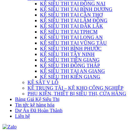
KỆ SIÊU THỊ TẠI ĐỒNG NAI
KỆ SIÊU THỊ TẠI BÌNH DƯƠNG
KỆ SIÊU THỊ TẠI CẦN THƠ
KỆ SIÊU THỊ TẠI LÂM ĐỒNG
KỆ SIÊU THỊ TẠI ĐẮK LẮK
KỆ SIÊU THỊ TẠI TPHCM
KỆ SIÊU THỊ TẠI LONG AN
KỆ SIÊU THỊ TẠI VŨNG TÀU
KỆ SIÊU THỊ BÌNH PHƯỚC
KỆ SIÊU THỊ TÂY NINH
KỆ SIÊU THỊ TIỀN GIANG
KỆ SIÊU THỊ ĐỒNG THÁP
KỆ SIÊU THỊ TẠI AN GIANG
KỆ SIÊU THỊ KIÊN GIANG
KỆ SẮT V LỖ
KỆ TRUNG TẢI – KỆ KHO CÔNG NGHIỆP
PHỤ KIỆN, THIẾT BỊ SIÊU THỊ, CỬA HÀNG
Bảng Giá Kệ Siêu Thị
Tin tức kệ hàng hóa
Dự Án Đã Hoàn Thành
Liên hệ