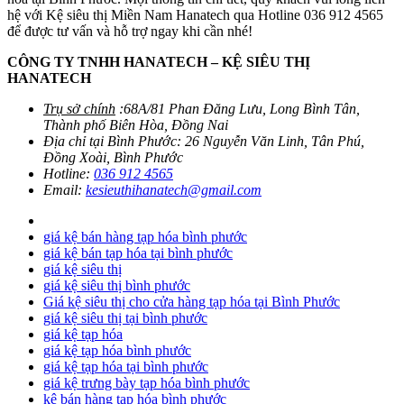
hệ với Kệ siêu thị Miền Nam Hanatech qua Hotline 036 912 4565
để được tư vấn và hỗ trợ ngay khi cần nhé!
CÔNG TY TNHH HANATECH – KỆ SIÊU THỊ
HANATECH
Trụ sở chính
:68A/81 Phan Đăng Lưu, Long Bình Tân,
Thành phố Biên Hòa, Đồng Nai
Địa chỉ tại Bình Phước: 26 Nguyễn Văn Linh, Tân Phú,
Đồng Xoài, Bình Phước
Hotline:
036 912 4565
Email:
kesieuthihanatech@gmail.com
giá kệ bán hàng tạp hóa bình phước
giá kệ bán tạp hóa tại bình phước
giá kệ siêu thị
giá kệ siêu thị bình phước
Giá kệ siêu thị cho cửa hàng tạp hóa tại Bình Phước
giá kệ siêu thị tại bình phước
giá kệ tạp hóa
giá kệ tạp hóa bình phước
giá kệ tạp hóa tại bình phước
giá kệ trưng bày tạp hóa bình phước
kệ bán hàng tạp hóa bình phước