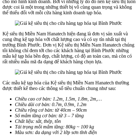
cho mô hình kinh doanh. Bởi vì những lý do đó nên kệ siêu thị luôn
được coi là một trong những thiết bị vô cùng quan trọng và không
thể thiếu đối với mỗi cửa hàng kinh doanh tạp hóa.
Kệ siêu thị Miền Nam Hanatech hiện đang là đơn vị sản xuất và
cung ứng kệ tạp hóa với chất lượng cao và có uy tín nhất tại thị
trường Bình Phước. Đơn vị Kệ siêu thị Miền Nam Hanatech chúng
tôi không chỉ đem tới cho các khách hàng tại Bình Phước những
mẫu kệ tạp hóa bền đẹp, chất lượng, có độ an toàn cao, mà còn có
rất nhiều mẫu mã đa dạng để khách hàng chọn lựa.
Các mẫu kệ tạp hóa của Kệ siêu thị Miền Nam Hanatech thường
được thiết kế theo các thông số tiêu chuẩn chung như sau:
Chiều cao cơ bản: 1.2m, 1.5m, 1.8m, 2m,…
Chiều dài cơ bản: 0.7m, 0.9m, 1.2m
Chiều rộng cơ bản: từ 40cm – 90cm
Số mâm tầng cơ bản: từ 3 – 7 tầng
Chất liệu: sắt, thép, tôn
Tải trọng mỗi mâm tầng: 80kg ~ 100 kg
Màu sơn: đa dạng với 2 lớp sơn tĩnh điện