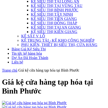
KỆ SIÊU THỊ TẠI LONG AN
KỆ SIÊU THỊ TẠI VŨNG TÀU
KỆ SIÊU THỊ BÌNH PHƯỚC
KỆ SIÊU THỊ TÂY NINH
KỆ SIÊU THỊ TIỀN GIANG
KỆ SIÊU THỊ ĐỒNG THÁP
KỆ SIÊU THỊ TẠI AN GIANG
KỆ SIÊU THỊ KIÊN GIANG
KỆ SẮT V LỖ
KỆ TRUNG TẢI - KỆ KHO CÔNG NGHIỆP
PHỤ KIỆN, THIẾT BỊ SIÊU THỊ, CỬA HÀNG
Bảng Giá Kệ Siêu Thị
Tin tức kệ hàng hóa
Dự Án Đã Hoàn Thành
Liên hệ
Trang chủ
Giá kệ cửa hàng tạp hóa tại Bình Phước
Giá kệ cửa hàng tạp hóa tại
Bình Phước