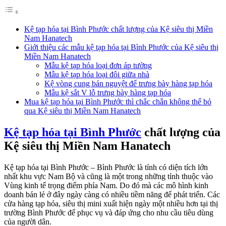
Kệ tạp hóa tại Bình Phước chất lượng của Kệ siêu thị Miền
Nam Hanatech
Giới thiệu các mẫu kệ tạp hóa tại Bình Phước của Kệ siêu thị
Miền Nam Hanatech
Mẫu kệ tạp hóa loại đơn áp tường
Mẫu kệ tạp hóa loại đôi giữa nhà
Kệ vòng cung bán nguyệt để trưng bày hàng tạp hóa
Mẫu kệ sắt V lỗ trưng bày hàng tạp hóa
Mua kệ tạp hóa tại Bình Phước thì chắc chắn không thể bỏ
qua Kệ siêu thị Miền Nam Hanatech
Kệ tạp hóa tại Bình Phước
chất lượng của
Kệ siêu thị Miền Nam Hanatech
Kệ tạp hóa tại Bình Phước – Bình Phước là tỉnh có diện tích lớn
nhất khu vực Nam Bộ và cũng là một trong những tỉnh thuộc vào
Vùng kinh tế trọng điểm phía Nam. Do đó mà các mô hình kinh
doanh bán lẻ ở đây ngày càng có nhiều tiềm năng để phát triển. Các
cửa hàng tạp hóa, siêu thị mini xuất hiện ngày một nhiều hơn tại thị
trường Bình Phước để phục vụ và đáp ứng cho nhu cầu tiêu dùng
của người dân.