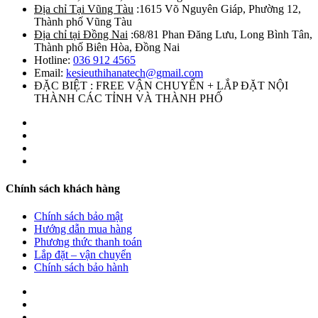
Địa chỉ Tại Vũng Tàu
:1615 Võ Nguyên Giáp, Phường 12,
Thành phố Vũng Tàu
Địa chỉ tại Đồng Nai
:68/81 Phan Đăng Lưu, Long Bình Tân,
Thành phố Biên Hòa, Đồng Nai
Hotline:
036 912 4565
Email:
kesieuthihanatech@gmail.com
ĐẶC BIỆT : FREE VẬN CHUYỂN + LẮP ĐẶT NỘI
THÀNH CÁC TỈNH VÀ THÀNH PHỐ
Chính sách khách hàng
Chính sách bảo mật
Hướng dẫn mua hàng
Phương thức thanh toán
Lắp đặt – vận chuyển
Chính sách bảo hành