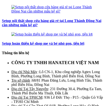
Setup nội thất shop cửa hàng giá rẻ tại Long Thành Đồng Nai
cần những mẫu kệ gì?
Setup hoàn thiện kệ shop mẹ và bé nhỏ gọn, tiện lợi
Thông tin liên hệ
CÔNG TY TNHH HANATECH VIỆT NAM
Địa chỉ Nhà Máy
:Lô CN-1, Khu công nghiệp Agtex Long
Bình, Phường Long Bình, Thành phố Biên Hoà, Đồng Nai
Trụ sở chính
:68/81 Phan Đăng Lưu, Long Bình Tân, Thành
phố Biên Hòa, Đồng Nai
Địa chỉ Tại Tây Nguyên
: 231 Đường 30.4, Phường Ea Tam,
Thành Phố Buôn Ma Thuột, Đắk Lắk
Địa chỉ Tại TPHCM
: 936 Lê Đức Thọ - P15 - Quận Gò Vấp
- TP.Hồ Chí Minh
Địa chỉ Tại Cần Thơ
: QL91B, Phường Long Hòa, Q.Bình