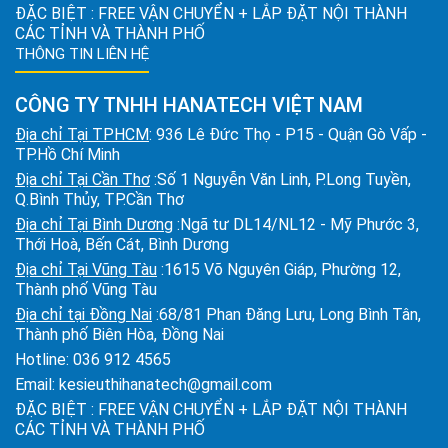
ĐẶC BIỆT : FREE VẬN CHUYỂN + LẮP ĐẶT NỘI THÀNH
CÁC TỈNH VÀ THÀNH PHỐ
THÔNG TIN LIÊN HỆ
CÔNG TY TNHH HANATECH VIỆT NAM
Địa chỉ Tại TPHCM
: 936 Lê Đức Thọ - P15 - Quận Gò Vấp -
TP.Hồ Chí Minh
Địa chỉ Tại Cần Thơ
:Số 1 Nguyễn Văn Linh, P.Long Tuyền,
Q.Bình Thủy, TP.Cần Thơ
Địa chỉ Tại Bình Dương
:Ngã tư DL14/NL12 - Mỹ Phước 3,
Thới Hoà, Bến Cát, Bình Dương
Địa chỉ Tại Vũng Tàu
:1615 Võ Nguyên Giáp, Phường 12,
Thành phố Vũng Tàu
Địa chỉ tại Đồng Nai
:68/81 Phan Đăng Lưu, Long Bình Tân,
Thành phố Biên Hòa, Đồng Nai
Hotline:
036 912 4565
Email:
kesieuthihanatech@gmail.com
ĐẶC BIỆT : FREE VẬN CHUYỂN + LẮP ĐẶT NỘI THÀNH
CÁC TỈNH VÀ THÀNH PHỐ