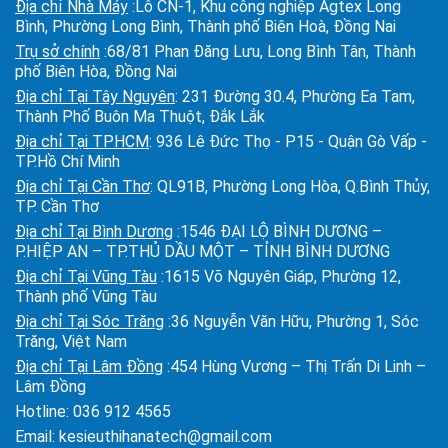
Địa chỉ Nhà Máy
:Lô CN-1, Khu công nghiệp Agtex Long
Bình, Phường Long Bình, Thành phố Biên Hoà, Đồng Nai
Trụ sở chính
:68/81 Phan Đăng Lưu, Long Bình Tân, Thành
phố Biên Hòa, Đồng Nai
Địa chỉ Tại Tây Nguyên
: 231 Đường 30.4, Phường Ea Tam,
Thành Phố Buôn Ma Thuột, Đắk Lắk
Địa chỉ Tại TPHCM
: 936 Lê Đức Thọ - P15 - Quận Gò Vấp -
TP.Hồ Chí Minh
Địa chỉ Tại Cần Thơ
: QL91B, Phường Long Hòa, Q.Bình Thủy,
TP. Cần Thơ
Địa chỉ Tại Bình Dương
:1546 ĐẠI LỘ BÌNH DƯƠNG –
P.HIỆP AN – TP.THỦ DẦU MỘT – TỈNH BÌNH DƯƠNG
Địa chỉ Tại Vũng Tàu
:1615 Võ Nguyên Giáp, Phường 12,
Thành phố Vũng Tàu
Địa chỉ Tại Sóc Trăng
:36 Nguyễn Văn Hữu, Phường 1, Sóc
Trăng, Việt Nam
Địa chỉ Tại Lâm Đồng
:454 Hùng Vương – Thị Trấn Di Linh –
Lâm Đồng
Hotline:
036 912 4565
Email:
kesieuthihanatech@gmail.com