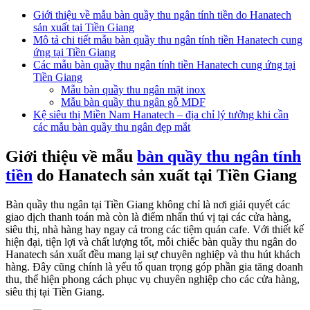
Giới thiệu về mẫu bàn quầy thu ngân tính tiền do Hanatech
sản xuất tại Tiền Giang
Mô tả chi tiết mẫu bàn quầy thu ngân tính tiền Hanatech cung
ứng tại Tiền Giang
Các mẫu bàn quầy thu ngân tính tiền Hanatech cung ứng tại
Tiền Giang
Mẫu bàn quầy thu ngân mặt inox
Mẫu bàn quầy thu ngân gỗ MDF
Kệ siêu thị Miền Nam Hanatech – địa chỉ lý tưởng khi cần
các mẫu bàn quầy thu ngân đẹp mắt
Giới thiệu về mẫu
bàn quầy thu ngân tính
tiền
do Hanatech sản xuất tại Tiền Giang
Bàn quầy thu ngân tại Tiền Giang không chỉ là nơi giải quyết các
giao dịch thanh toán mà còn là điểm nhấn thú vị tại các cửa hàng,
siêu thị, nhà hàng hay ngay cả trong các tiệm quán cafe. Với thiết kế
hiện đại, tiện lợi và chất lượng tốt, mỗi chiếc bàn quầy thu ngân do
Hanatech sản xuất đều mang lại sự chuyên nghiệp và thu hút khách
hàng. Đây cũng chính là yếu tố quan trọng góp phần gia tăng doanh
thu, thể hiện phong cách phục vụ chuyên nghiệp cho các cửa hàng,
siêu thị tại Tiền Giang.