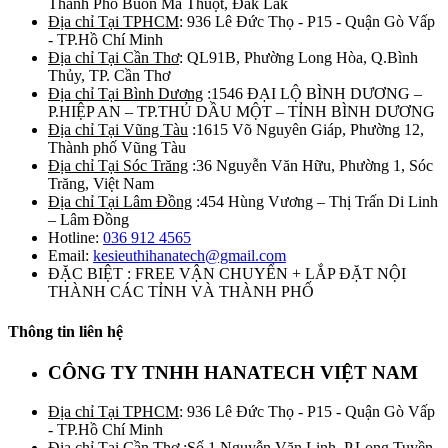
Thành Phố Buôn Ma Thuột, Đắk Lắk
Địa chỉ Tại TPHCM
: 936 Lê Đức Thọ - P15 - Quận Gò Vấp
- TP.Hồ Chí Minh
Địa chỉ Tại Cần Thơ
: QL91B, Phường Long Hòa, Q.Bình
Thủy, TP. Cần Thơ
Địa chỉ Tại Bình Dương
:1546 ĐẠI LỘ BÌNH DƯƠNG –
P.HIỆP AN – TP.THỦ DẦU MỘT – TỈNH BÌNH DƯƠNG
Địa chỉ Tại Vũng Tàu
:1615 Võ Nguyên Giáp, Phường 12,
Thành phố Vũng Tàu
Địa chỉ Tại Sóc Trăng
:36 Nguyễn Văn Hữu, Phường 1, Sóc
Trăng, Việt Nam
Địa chỉ Tại Lâm Đồng
:454 Hùng Vương – Thị Trấn Di Linh
– Lâm Đồng
Hotline:
036 912 4565
Email:
kesieuthihanatech@gmail.com
ĐẶC BIỆT : FREE VẬN CHUYỂN + LẮP ĐẶT NỘI
THÀNH CÁC TỈNH VÀ THÀNH PHỐ
Thông tin liên hệ
CÔNG TY TNHH HANATECH VIỆT NAM
Địa chỉ Tại TPHCM
: 936 Lê Đức Thọ - P15 - Quận Gò Vấp
- TP.Hồ Chí Minh
Địa chỉ Tại Cần Thơ
:Số 1 Nguyễn Văn Linh, P.Long Tuyền,