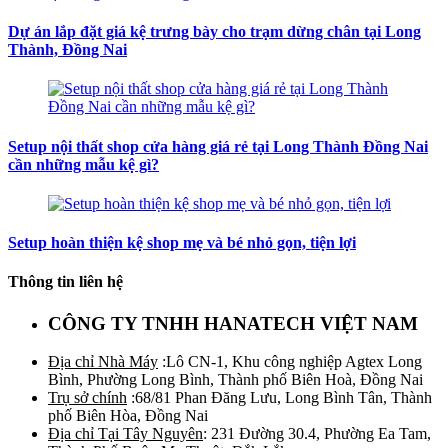
Dự án lắp đặt giá kệ trưng bày cho trạm dừng chân tại Long
Thành, Đồng Nai
Setup nội thất shop cửa hàng giá rẻ tại Long Thành Đồng Nai
cần những mẫu kệ gì?
Setup hoàn thiện kệ shop mẹ và bé nhỏ gọn, tiện lợi
Thông tin liên hệ
CÔNG TY TNHH HANATECH VIỆT NAM
Địa chỉ Nhà Máy
:Lô CN-1, Khu công nghiệp Agtex Long
Bình, Phường Long Bình, Thành phố Biên Hoà, Đồng Nai
Trụ sở chính
:68/81 Phan Đăng Lưu, Long Bình Tân, Thành
phố Biên Hòa, Đồng Nai
Địa chỉ Tại Tây Nguyên
: 231 Đường 30.4, Phường Ea Tam,