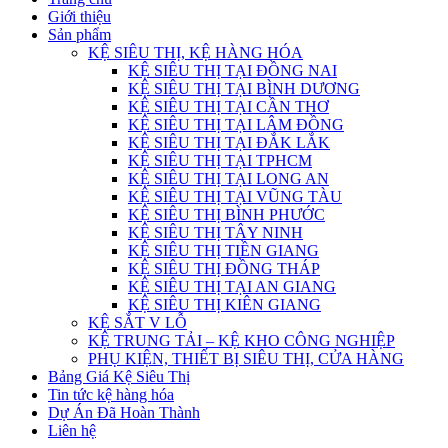
Giới thiệu
Sản phẩm
KỆ SIÊU THỊ, KỆ HÀNG HÓA
KỆ SIÊU THỊ TẠI ĐỒNG NAI
KỆ SIÊU THỊ TẠI BÌNH DƯƠNG
KỆ SIÊU THỊ TẠI CẦN THƠ
KỆ SIÊU THỊ TẠI LÂM ĐỒNG
KỆ SIÊU THỊ TẠI ĐẮK LẮK
KỆ SIÊU THỊ TẠI TPHCM
KỆ SIÊU THỊ TẠI LONG AN
KỆ SIÊU THỊ TẠI VŨNG TÀU
KỆ SIÊU THỊ BÌNH PHƯỚC
KỆ SIÊU THỊ TÂY NINH
KỆ SIÊU THỊ TIỀN GIANG
KỆ SIÊU THỊ ĐỒNG THÁP
KỆ SIÊU THỊ TẠI AN GIANG
KỆ SIÊU THỊ KIÊN GIANG
KỆ SẮT V LỖ
KỆ TRUNG TẢI – KỆ KHO CÔNG NGHIỆP
PHỤ KIỆN, THIẾT BỊ SIÊU THỊ, CỬA HÀNG
Bảng Giá Kệ Siêu Thị
Tin tức kệ hàng hóa
Dự Án Đã Hoàn Thành
Liên hệ