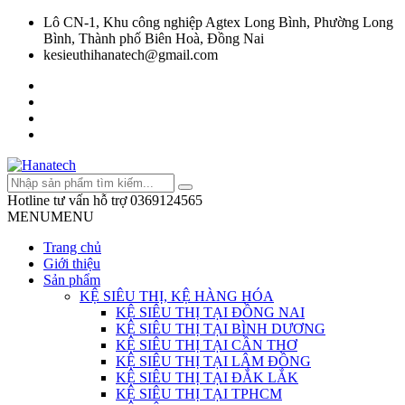
Lô CN-1, Khu công nghiệp Agtex Long Bình, Phường Long
Bình, Thành phố Biên Hoà, Đồng Nai
kesieuthihanatech@gmail.com
Hotline tư vấn hỗ trợ
0369124565
MENU
MENU
Trang chủ
Giới thiệu
Sản phẩm
KỆ SIÊU THỊ, KỆ HÀNG HÓA
KỆ SIÊU THỊ TẠI ĐỒNG NAI
KỆ SIÊU THỊ TẠI BÌNH DƯƠNG
KỆ SIÊU THỊ TẠI CẦN THƠ
KỆ SIÊU THỊ TẠI LÂM ĐỒNG
KỆ SIÊU THỊ TẠI ĐẮK LẮK
KỆ SIÊU THỊ TẠI TPHCM