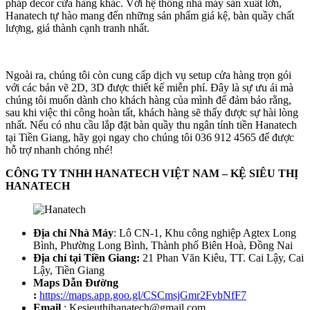
pháp decor cửa hàng khác. Với hệ thống nhà máy sản xuất lớn,
Hanatech tự hào mang đến những sản phẩm giá kệ, bàn quầy chất
lượng, giá thành cạnh tranh nhất.
Ngoài ra, chúng tôi còn cung cấp dịch vụ setup cửa hàng trọn gói
với các bản vẽ 2D, 3D được thiết kế miễn phí. Đây là sự ưu ái mà
chúng tôi muốn dành cho khách hàng của mình để đảm bảo rằng,
sau khi việc thi công hoàn tất, khách hàng sẽ thấy được sự hài lòng
nhất. Nếu có nhu cầu lắp đặt bàn quầy thu ngân tính tiền Hanatech
tại Tiền Giang, hãy gọi ngay cho chúng tôi 036 912 4565 để được
hỗ trợ nhanh chóng nhé!
CÔNG TY TNHH HANATECH VIỆT NAM – KỆ SIÊU THỊ
HANATECH
Địa chỉ Nhà Máy
: Lô CN-1, Khu công nghiệp Agtex Long
Bình, Phường Long Bình, Thành phố Biên Hoà, Đồng Nai
Địa chỉ tại Tiền Giang:
21 Phan Văn Kiêu, TT. Cai Lậy, Cai
Lậy, Tiền Giang
Maps Dẫn Đường
:
https://maps.app.goo.gl/CSCmsjGmr2FvbNfF7
Email
: Kesieuthihanatech@gmail.com