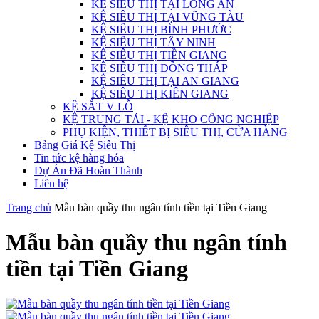
KỆ SIÊU THỊ TẠI LONG AN
KỆ SIÊU THỊ TẠI VŨNG TÀU
KỆ SIÊU THỊ BÌNH PHƯỚC
KỆ SIÊU THỊ TÂY NINH
KỆ SIÊU THỊ TIỀN GIANG
KỆ SIÊU THỊ ĐỒNG THÁP
KỆ SIÊU THỊ TẠI AN GIANG
KỆ SIÊU THỊ KIÊN GIANG
KỆ SẮT V LỖ
KỆ TRUNG TẢI - KỆ KHO CÔNG NGHIỆP
PHỤ KIỆN, THIẾT BỊ SIÊU THỊ, CỬA HÀNG
Bảng Giá Kệ Siêu Thị
Tin tức kệ hàng hóa
Dự Án Đã Hoàn Thành
Liên hệ
Trang chủ
Mẫu bàn quầy thu ngân tính tiền tại Tiền Giang
Mẫu bàn quầy thu ngân tính
tiền tại Tiền Giang