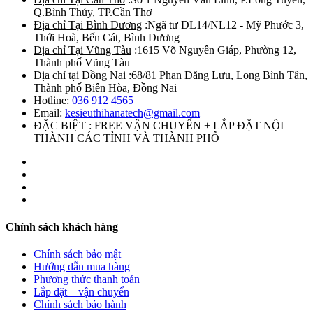
Q.Bình Thủy, TP.Cần Thơ
Địa chỉ Tại Bình Dương
:Ngã tư DL14/NL12 - Mỹ Phước 3,
Thới Hoà, Bến Cát, Bình Dương
Địa chỉ Tại Vũng Tàu
:1615 Võ Nguyên Giáp, Phường 12,
Thành phố Vũng Tàu
Địa chỉ tại Đồng Nai
:68/81 Phan Đăng Lưu, Long Bình Tân,
Thành phố Biên Hòa, Đồng Nai
Hotline:
036 912 4565
Email:
kesieuthihanatech@gmail.com
ĐẶC BIỆT : FREE VẬN CHUYỂN + LẮP ĐẶT NỘI
THÀNH CÁC TỈNH VÀ THÀNH PHỐ
Chính sách khách hàng
Chính sách bảo mật
Hướng dẫn mua hàng
Phương thức thanh toán
Lắp đặt – vận chuyển
Chính sách bảo hành