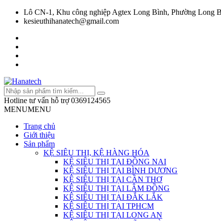
Lô CN-1, Khu công nghiệp Agtex Long Bình, Phường Long B
kesieuthihanatech@gmail.com
Hotline tư vấn hỗ trợ
0369124565
MENU
MENU
Trang chủ
Giới thiệu
Sản phẩm
KỆ SIÊU THỊ, KỆ HÀNG HÓA
KỆ SIÊU THỊ TẠI ĐỒNG NAI
KỆ SIÊU THỊ TẠI BÌNH DƯƠNG
KỆ SIÊU THỊ TẠI CẦN THƠ
KỆ SIÊU THỊ TẠI LÂM ĐỒNG
KỆ SIÊU THỊ TẠI ĐẮK LẮK
KỆ SIÊU THỊ TẠI TPHCM
KỆ SIÊU THỊ TẠI LONG AN