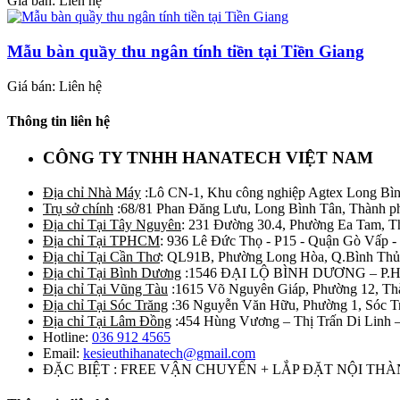
Giá bán: Liên hệ
Mẫu bàn quầy thu ngân tính tiền tại Tiền Giang
Giá bán: Liên hệ
Thông tin liên hệ
CÔNG TY TNHH HANATECH VIỆT NAM
Địa chỉ Nhà Máy
:Lô CN-1, Khu công nghiệp Agtex Long Bìn
Trụ sở chính
:68/81 Phan Đăng Lưu, Long Bình Tân, Thành p
Địa chỉ Tại Tây Nguyên
: 231 Đường 30.4, Phường Ea Tam, 
Địa chỉ Tại TPHCM
: 936 Lê Đức Thọ - P15 - Quận Gò Vấp -
Địa chỉ Tại Cần Thơ
: QL91B, Phường Long Hòa, Q.Bình Thủ
Địa chỉ Tại Bình Dương
:1546 ĐẠI LỘ BÌNH DƯƠNG – P.
Địa chỉ Tại Vũng Tàu
:1615 Võ Nguyên Giáp, Phường 12, Th
Địa chỉ Tại Sóc Trăng
:36 Nguyễn Văn Hữu, Phường 1, Sóc T
Địa chỉ Tại Lâm Đồng
:454 Hùng Vương – Thị Trấn Di Linh
Hotline:
036 912 4565
Email:
kesieuthihanatech@gmail.com
ĐẶC BIỆT : FREE VẬN CHUYỂN + LẮP ĐẶT NỘI TH