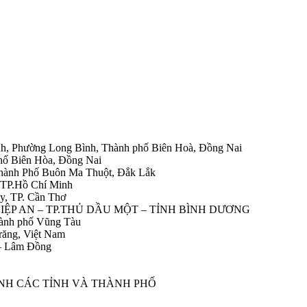
h, Phường Long Bình, Thành phố Biên Hoà, Đồng Nai
hố Biên Hòa, Đồng Nai
Thành Phố Buôn Ma Thuột, Đắk Lắk
 TP.Hồ Chí Minh
y, TP. Cần Thơ
HIỆP AN – TP.THỦ DẦU MỘT – TỈNH BÌNH DƯƠNG
ành phố Vũng Tàu
răng, Việt Nam
 – Lâm Đồng
ÀNH CÁC TỈNH VÀ THÀNH PHỐ