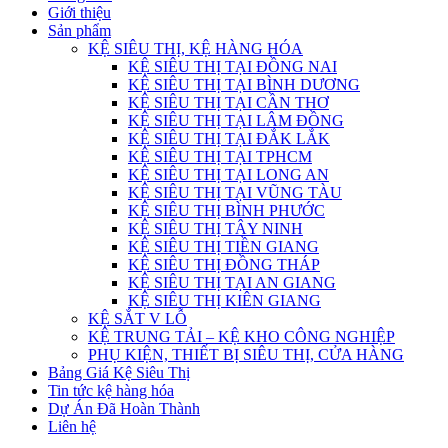
Giới thiệu
Sản phẩm
KỆ SIÊU THỊ, KỆ HÀNG HÓA
KỆ SIÊU THỊ TẠI ĐỒNG NAI
KỆ SIÊU THỊ TẠI BÌNH DƯƠNG
KỆ SIÊU THỊ TẠI CẦN THƠ
KỆ SIÊU THỊ TẠI LÂM ĐỒNG
KỆ SIÊU THỊ TẠI ĐẮK LẮK
KỆ SIÊU THỊ TẠI TPHCM
KỆ SIÊU THỊ TẠI LONG AN
KỆ SIÊU THỊ TẠI VŨNG TÀU
KỆ SIÊU THỊ BÌNH PHƯỚC
KỆ SIÊU THỊ TÂY NINH
KỆ SIÊU THỊ TIỀN GIANG
KỆ SIÊU THỊ ĐỒNG THÁP
KỆ SIÊU THỊ TẠI AN GIANG
KỆ SIÊU THỊ KIÊN GIANG
KỆ SẮT V LỖ
KỆ TRUNG TẢI – KỆ KHO CÔNG NGHIỆP
PHỤ KIỆN, THIẾT BỊ SIÊU THỊ, CỬA HÀNG
Bảng Giá Kệ Siêu Thị
Tin tức kệ hàng hóa
Dự Án Đã Hoàn Thành
Liên hệ