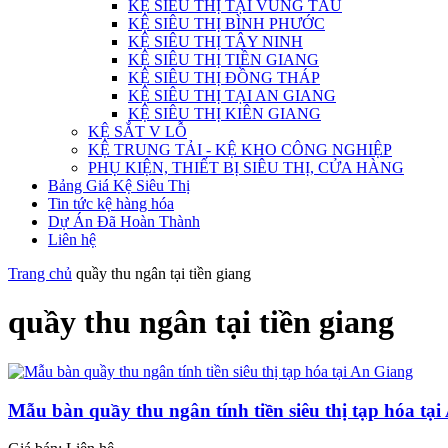
KỆ SIÊU THỊ TẠI VŨNG TÀU
KỆ SIÊU THỊ BÌNH PHƯỚC
KỆ SIÊU THỊ TÂY NINH
KỆ SIÊU THỊ TIỀN GIANG
KỆ SIÊU THỊ ĐỒNG THÁP
KỆ SIÊU THỊ TẠI AN GIANG
KỆ SIÊU THỊ KIÊN GIANG
KỆ SẮT V LỖ
KỆ TRUNG TẢI - KỆ KHO CÔNG NGHIỆP
PHỤ KIỆN, THIẾT BỊ SIÊU THỊ, CỬA HÀNG
Bảng Giá Kệ Siêu Thị
Tin tức kệ hàng hóa
Dự Án Đã Hoàn Thành
Liên hệ
Trang chủ
quầy thu ngân tại tiền giang
quầy thu ngân tại tiền giang
Mẫu bàn quầy thu ngân tính tiền siêu thị tạp hóa tạ