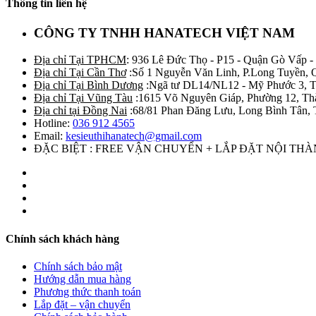
Thông tin liên hệ
CÔNG TY TNHH HANATECH VIỆT NAM
Địa chỉ Tại TPHCM
: 936 Lê Đức Thọ - P15 - Quận Gò Vấp -
Địa chỉ Tại Cần Thơ
:Số 1 Nguyễn Văn Linh, P.Long Tuyền, 
Địa chỉ Tại Bình Dương
:Ngã tư DL14/NL12 - Mỹ Phước 3, T
Địa chỉ Tại Vũng Tàu
:1615 Võ Nguyên Giáp, Phường 12, Th
Địa chỉ tại Đồng Nai
:68/81 Phan Đăng Lưu, Long Bình Tân, 
Hotline:
036 912 4565
Email:
kesieuthihanatech@gmail.com
ĐẶC BIỆT : FREE VẬN CHUYỂN + LẮP ĐẶT NỘI TH
Chính sách khách hàng
Chính sách bảo mật
Hướng dẫn mua hàng
Phương thức thanh toán
Lắp đặt – vận chuyển