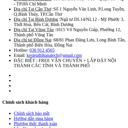
- TP.Hồ Chí Minh
Địa chỉ Tại Cần Thơ
:Số 1 Nguyễn Văn Linh, P.Long Tuyền,
Q.Bình Thủy, TP.Cần Thơ
Địa chỉ Tại Bình Dương
:Ngã tư DL14/NL12 - Mỹ Phước 3,
Thới Hoà, Bến Cát, Bình Dương
Địa chỉ Tại Vũng Tàu
:1615 Võ Nguyên Giáp, Phường 12,
Thành phố Vũng Tàu
Địa chỉ tại Đồng Nai
:68/81 Phan Đăng Lưu, Long Bình Tân,
Thành phố Biên Hòa, Đồng Nai
Hotline:
036 912 4565
Email:
kesieuthihanatech@gmail.com
ĐẶC BIỆT : FREE VẬN CHUYỂN + LẮP ĐẶT NỘI
THÀNH CÁC TỈNH VÀ THÀNH PHỐ
Chính sách khách hàng
Chính sách bảo mật
Hướng dẫn mua hàng
Phương thức thanh toán