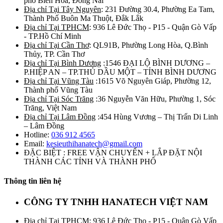
phố Biên Hòa, Đồng Nai
Địa chỉ Tại Tây Nguyên
: 231 Đường 30.4, Phường Ea Tam,
Thành Phố Buôn Ma Thuột, Đắk Lắk
Địa chỉ Tại TPHCM
: 936 Lê Đức Thọ - P15 - Quận Gò Vấp
- TP.Hồ Chí Minh
Địa chỉ Tại Cần Thơ
: QL91B, Phường Long Hòa, Q.Bình
Thủy, TP. Cần Thơ
Địa chỉ Tại Bình Dương
:1546 ĐẠI LỘ BÌNH DƯƠNG –
P.HIỆP AN – TP.THỦ DẦU MỘT – TỈNH BÌNH DƯƠNG
Địa chỉ Tại Vũng Tàu
:1615 Võ Nguyên Giáp, Phường 12,
Thành phố Vũng Tàu
Địa chỉ Tại Sóc Trăng
:36 Nguyễn Văn Hữu, Phường 1, Sóc
Trăng, Việt Nam
Địa chỉ Tại Lâm Đồng
:454 Hùng Vương – Thị Trấn Di Linh
– Lâm Đồng
Hotline:
036 912 4565
Email:
kesieuthihanatech@gmail.com
ĐẶC BIỆT : FREE VẬN CHUYỂN + LẮP ĐẶT NỘI
THÀNH CÁC TỈNH VÀ THÀNH PHỐ
Thông tin liên hệ
CÔNG TY TNHH HANATECH VIỆT NAM
Địa chỉ Tại TPHCM
: 936 Lê Đức Thọ - P15 - Quận Gò Vấp