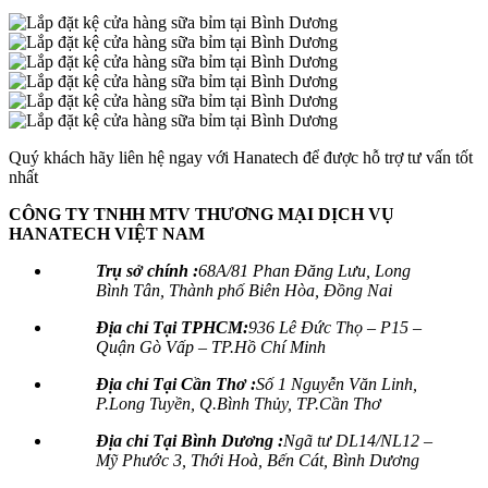
Quý khách hãy liên hệ ngay với Hanatech để được hỗ trợ tư vấn tốt
nhất
CÔNG TY TNHH MTV THƯƠNG MẠI DỊCH VỤ
HANATECH VIỆT NAM
Trụ sở chính :
68A/81 Phan Đăng Lưu, Long
Bình Tân, Thành phố Biên Hòa, Đồng Nai
Địa chỉ Tại TPHCM:
936 Lê Đức Thọ – P15 –
Quận Gò Vấp – TP.Hồ Chí Minh
Địa chỉ Tại Cần Thơ :
Số 1 Nguyễn Văn Linh,
P.Long Tuyền, Q.Bình Thủy, TP.Cần Thơ
Địa chỉ Tại Bình Dương :
Ngã tư DL14/NL12 –
Mỹ Phước 3, Thới Hoà, Bến Cát, Bình Dương