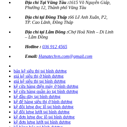
Địa chỉ Tại Vũng Tàu :
1615 Võ Nguyên Giáp,
Phường 12, Thành phố Vũng Tàu
Địa chỉ tại Đồng Tháp :
66 Lê Anh Xuân, P2,
TP. Cao Lãnh, Đồng Tháp
Địa chỉ tại Lâm Đồng :
Chợ Hoà Ninh – Di Linh
– Lâm Đồng
Hotline :
036 912 4565
Email:
Hanatechvn.com@gmail.com
bán kệ siêu thị tại bình dương
giá kệ siêu thị ở bình dương
giá kệ siêu thị tại bình dương
kệ cửa hàng điện máy ở bình dương
kệ cửa hàng quần áo tại bình dương
kệ đầu dãy tại bình dương
kệ để hàng siêu thị ở bình dương
kệ đôi lưng đục lỗ tại bình dương
kệ đôi lưng lưới tại bình dương
kệ đơn lưng đục lỗ tại bình dương
kệ đơn lưng lưới tại bình dương