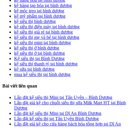
kệ hàng hóa tại bình dương
kệ hàng tạp hóa tại bình dương
kệ móc treo tại bình dương
kệ mỹ phẩm tại bình dương
kệ siêu thị bình dương
kệ siêu thị điện máy tại bình dương
kệ siêu thị giá rẻ tại bình dương
kệ siêu thị mẹ và bé tại bình dương
kệ siêu thị mini tại bình dương
kệ siêu thị ở bình dương
kệ siêu thị ở tại bình dương
Kệ siêu thị tại Bình Dương
kệ siêu thị thanh tý tại bình dương
kệ sữa tại bình dương
mua kệ siêu thị tại bình dương
Bài viết liên quan
Lắp đặt kệ siêu thị Mini tại Tân Uyên – Bình Dương
Lắp đặt giá kệ cho chuỗi siêu thị sữa Milk Mart HT tại Bình
Dương
Lắp đặt kệ siêu thị Mini tại Dĩ An Bình Dương
Lắp đặt kệ siêu thị tại Tân Uyên Bình Dương
Lắp đặt giá kệ cho cửa hàng bách hóa tổng hợp tại Dĩ An