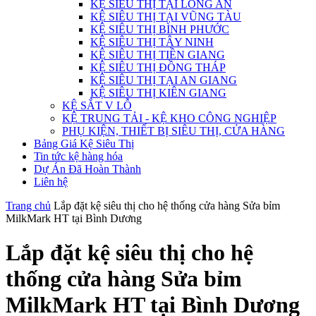
KỆ SIÊU THỊ TẠI LONG AN
KỆ SIÊU THỊ TẠI VŨNG TÀU
KỆ SIÊU THỊ BÌNH PHƯỚC
KỆ SIÊU THỊ TÂY NINH
KỆ SIÊU THỊ TIỀN GIANG
KỆ SIÊU THỊ ĐỒNG THÁP
KỆ SIÊU THỊ TẠI AN GIANG
KỆ SIÊU THỊ KIÊN GIANG
KỆ SẮT V LỖ
KỆ TRUNG TẢI - KỆ KHO CÔNG NGHIỆP
PHỤ KIỆN, THIẾT BỊ SIÊU THỊ, CỬA HÀNG
Bảng Giá Kệ Siêu Thị
Tin tức kệ hàng hóa
Dự Án Đã Hoàn Thành
Liên hệ
Trang chủ
Lắp đặt kệ siêu thị cho hệ thống cửa hàng Sửa bỉm
MilkMark HT tại Bình Dương
Lắp đặt kệ siêu thị cho hệ
thống cửa hàng Sửa bỉm
MilkMark HT tại Bình Dương