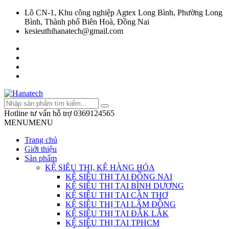
Lô CN-1, Khu công nghiệp Agtex Long Bình, Phường Long
Bình, Thành phố Biên Hoà, Đồng Nai
kesieuthihanatech@gmail.com
Hotline tư vấn hỗ trợ
0369124565
MENU
MENU
Trang chủ
Giới thiệu
Sản phẩm
KỆ SIÊU THỊ, KỆ HÀNG HÓA
KỆ SIÊU THỊ TẠI ĐỒNG NAI
KỆ SIÊU THỊ TẠI BÌNH DƯƠNG
KỆ SIÊU THỊ TẠI CẦN THƠ
KỆ SIÊU THỊ TẠI LÂM ĐỒNG
KỆ SIÊU THỊ TẠI ĐẮK LẮK
KỆ SIÊU THỊ TẠI TPHCM