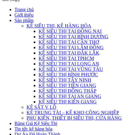
Trang chủ
Giới thiệu
Sản phẩm
KỆ SIÊU THỊ, KỆ HÀNG HÓA
KỆ SIÊU THỊ TẠI ĐỒNG NAI
KỆ SIÊU THỊ TẠI BÌNH DƯƠNG
KỆ SIÊU THỊ TẠI CẦN THƠ
KỆ SIÊU THỊ TẠI LÂM ĐỒNG
KỆ SIÊU THỊ TẠI ĐẮK LẮK
KỆ SIÊU THỊ TẠI TPHCM
KỆ SIÊU THỊ TẠI LONG AN
KỆ SIÊU THỊ TẠI VŨNG TÀU
KỆ SIÊU THỊ BÌNH PHƯỚC
KỆ SIÊU THỊ TÂY NINH
KỆ SIÊU THỊ TIỀN GIANG
KỆ SIÊU THỊ ĐỒNG THÁP
KỆ SIÊU THỊ TẠI AN GIANG
KỆ SIÊU THỊ KIÊN GIANG
KỆ SẮT V LỖ
KỆ TRUNG TẢI – KỆ KHO CÔNG NGHIỆP
PHỤ KIỆN, THIẾT BỊ SIÊU THỊ, CỬA HÀNG
Bảng Giá Kệ Siêu Thị
Tin tức kệ hàng hóa
Dự Án Đã Hoàn Thành