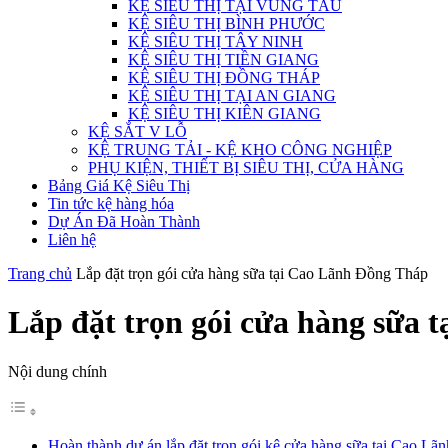
KỆ SIÊU THỊ TẠI VŨNG TÀU
KỆ SIÊU THỊ BÌNH PHƯỚC
KỆ SIÊU THỊ TÂY NINH
KỆ SIÊU THỊ TIỀN GIANG
KỆ SIÊU THỊ ĐỒNG THÁP
KỆ SIÊU THỊ TẠI AN GIANG
KỆ SIÊU THỊ KIÊN GIANG
KỆ SẮT V LỖ
KỆ TRUNG TẢI - KỆ KHO CÔNG NGHIỆP
PHỤ KIỆN, THIẾT BỊ SIÊU THỊ, CỬA HÀNG
Bảng Giá Kệ Siêu Thị
Tin tức kệ hàng hóa
Dự Án Đã Hoàn Thành
Liên hệ
Trang chủ
Lắp đặt trọn gói cửa hàng sữa tại Cao Lãnh Đồng Tháp
Lắp đặt trọn gói cửa hàng sữa 
Nội dung chính
Hoàn thành dự án lắp đặt trọn gói kệ cửa hàng sữa tại Cao L