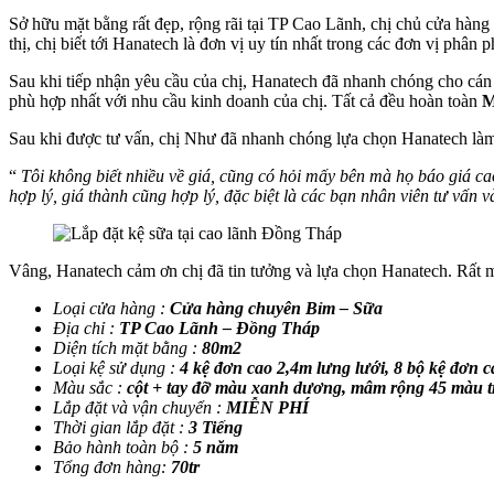
Sở hữu mặt bằng rất đẹp, rộng rãi tại TP Cao Lãnh, chị chủ cửa hàn
thị, chị biết tới Hanatech là đơn vị uy tín nhất trong các đơn vị phân
Sau khi tiếp nhận yêu cầu của chị, Hanatech đã nhanh chóng cho cán bộ
phù hợp nhất với nhu cầu kinh doanh của chị. Tất cả đều hoàn toàn
M
Sau khi được tư vấn, chị Như đã nhanh chóng lựa chọn Hanatech làm đ
“
Tôi không biết nhiều về giá, cũng có hỏi mấy bên mà họ báo giá cao
hợp lý, giá thành cũng hợp lý, đặc biệt là các bạn nhân viên tư vấn v
Vâng, Hanatech cảm ơn chị đã tin tưởng và lựa chọn Hanatech. Rất mon
Loại cửa hàng :
Cửa hàng chuyên Bỉm – Sữa
Địa chỉ :
TP Cao Lãnh – Đồng Tháp
Diện tích mặt bằng :
80m2
Loại kệ sử dụng :
4 kệ đơn cao 2,4m lưng lưới, 8 bộ kệ đơn c
Màu sắc :
cột + tay đỡ màu xanh dương, mâm rộng 45 màu 
Lắp đặt và vận chuyển :
MIỄN PHÍ
Thời gian lắp đặt :
3 Tiếng
Bảo hành toàn bộ :
5 năm
Tổng đơn hàng:
70tr