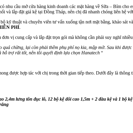
g có nhu cầu mở cửa hàng kinh doanh các mặt hàng về Sữa – Bỉm cho e
 phối và lắp đặt giá kệ tại Đồng Tháp, nên chị đã nhanh chóng liên hệ với
 kỹ thuật và chuyên viên tư vấn xuống tận nơi mặt bằng, khảo sát và đo
IỄN PHÍ
.
ơn vị cung cấp và lắp đặt trọn gói mà không cần phải suy nghĩ nhiều, 
 quá chừng, lại còn phải thêm phụ phí nọ kia, mập mờ. Sau khi được Ha
à hỗ trợ rất tốt, nên tôi quyết định lựa chọn Hanatech
“
g được hợp tác với chị trong thời gian tiếp theo. Dưới đây là thông t
ao 2,4m lưng tôn đục lỗ, 12 bộ kệ đôi cao 1,5m + 2 đầu kệ và 1 bộ k
trắng