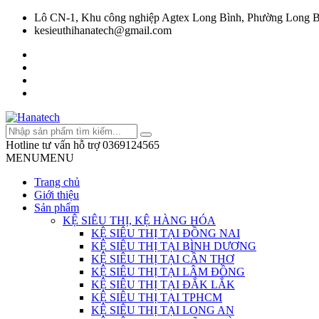
Lô CN-1, Khu công nghiệp Agtex Long Bình, Phường Long B
kesieuthihanatech@gmail.com
Hotline tư vấn hỗ trợ
0369124565
MENU
MENU
Trang chủ
Giới thiệu
Sản phẩm
KỆ SIÊU THỊ, KỆ HÀNG HÓA
KỆ SIÊU THỊ TẠI ĐỒNG NAI
KỆ SIÊU THỊ TẠI BÌNH DƯƠNG
KỆ SIÊU THỊ TẠI CẦN THƠ
KỆ SIÊU THỊ TẠI LÂM ĐỒNG
KỆ SIÊU THỊ TẠI ĐẮK LẮK
KỆ SIÊU THỊ TẠI TPHCM
KỆ SIÊU THỊ TẠI LONG AN