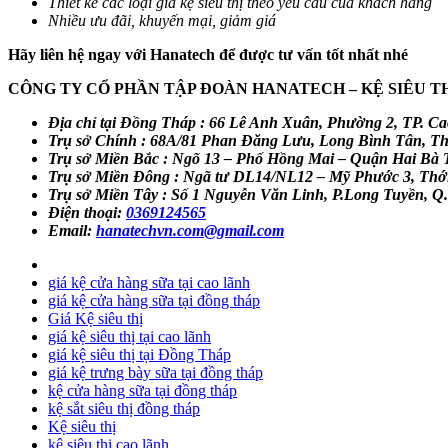
Thiết kế các loại giá kệ siêu thị theo yêu cầu của khách hàng
Nhiều ưu đãi, khuyến mại, giảm giá
Hãy liên hệ ngay với Hanatech để được tư vấn tốt nhất nhé
CÔNG TY CỔ PHẦN TẬP ĐOÀN HANATECH – KỆ SIÊU 
Địa chỉ tại Đồng Tháp : 66 Lê Anh Xuân, Phường 2, TP. 
Trụ sở Chính : 68A/81 Phan Đăng Lưu, Long Bình Tân, T
Trụ sở Miền Bắc : Ngõ 13 – Phố Hồng Mai – Quận Hai Bà 
Trụ sở Miền Đông : Ngã tư DL14/NL12 – Mỹ Phước 3, Thớ
Trụ sở Miền Tây : Số 1 Nguyễn Văn Linh, P.Long Tuyền, 
Điện thoại:
0369124565
Email:
hanatechvn.com@gmail.com
giá kệ cửa hàng sữa tại cao lãnh
giá kệ cửa hàng sữa tại đồng tháp
Giá Kệ siêu thị
giá kệ siêu thị tại cao lãnh
giá kệ siêu thị tại Đồng Tháp
giá kệ trưng bày sữa tại đồng tháp
kệ cửa hàng sữa tại đồng tháp
kệ sắt siêu thị đồng tháp
Kệ siêu thị
kệ siêu thị cao lãnh