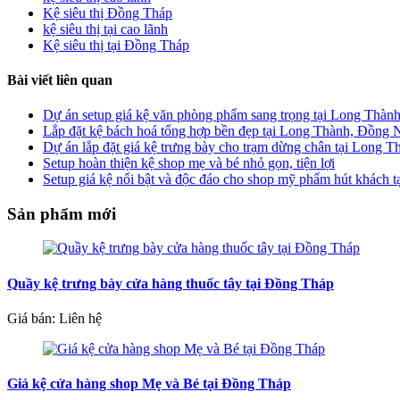
Kệ siêu thị Đồng Tháp
kệ siêu thị tại cao lãnh
Kệ siêu thị tại Đồng Tháp
Bài viết liên quan
Dự án setup giá kệ văn phòng phẩm sang trọng tại Long Thàn
Lắp đặt kệ bách hoá tổng hợp bền đẹp tại Long Thành, Đồng 
Dự án lắp đặt giá kệ trưng bày cho trạm dừng chân tại Long 
Setup hoàn thiện kệ shop mẹ và bé nhỏ gọn, tiện lợi
Setup giá kệ nổi bật và độc đáo cho shop mỹ phẩm hút khách 
Sản phẩm mới
Quầy kệ trưng bày cửa hàng thuốc tây tại Đồng Tháp
Giá bán: Liên hệ
Giá kệ cửa hàng shop Mẹ và Bé tại Đồng Tháp