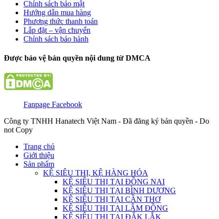
Chính sách bảo mật
Hướng dẫn mua hàng
Phương thức thanh toán
Lắp đặt – vận chuyển
Chính sách bảo hành
Được bảo vệ bản quyền nội dung từ DMCA
Fanpage Facebook
Công ty TNHH Hanatech Việt Nam - Đã đăng ký bản quyền - Do
not Copy
Trang chủ
Giới thiệu
Sản phẩm
KỆ SIÊU THỊ, KỆ HÀNG HÓA
KỆ SIÊU THỊ TẠI ĐỒNG NAI
KỆ SIÊU THỊ TẠI BÌNH DƯƠNG
KỆ SIÊU THỊ TẠI CẦN THƠ
KỆ SIÊU THỊ TẠI LÂM ĐỒNG
KỆ SIÊU THỊ TẠI ĐẮK LẮK