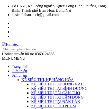
Lô CN-1, Khu công nghiệp Agtex Long Bình, Phường Long
Bình, Thành phố Biên Hoà, Đồng Nai
kesieuthihanatech@gmail.com
Hotline tư vấn hỗ trợ
0369124565
MENU
MENU
Trang chủ
Giới thiệu
Sản phẩm
KỆ SIÊU THỊ, KỆ HÀNG HÓA
KỆ SIÊU THỊ TẠI ĐỒNG NAI
KỆ SIÊU THỊ TẠI BÌNH DƯƠNG
KỆ SIÊU THỊ TẠI CẦN THƠ
KỆ SIÊU THỊ TẠI LÂM ĐỒNG
KỆ SIÊU THỊ TẠI ĐẮK LẮK
KỆ SIÊU THỊ TẠI TPHCM