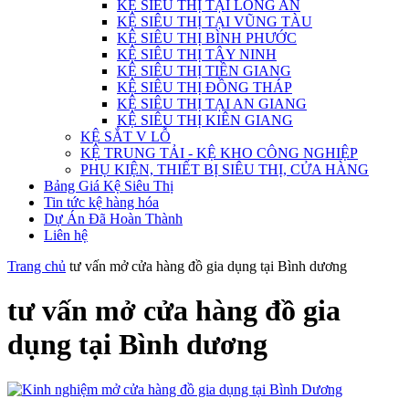
KỆ SIÊU THỊ TẠI LONG AN
KỆ SIÊU THỊ TẠI VŨNG TÀU
KỆ SIÊU THỊ BÌNH PHƯỚC
KỆ SIÊU THỊ TÂY NINH
KỆ SIÊU THỊ TIỀN GIANG
KỆ SIÊU THỊ ĐỒNG THÁP
KỆ SIÊU THỊ TẠI AN GIANG
KỆ SIÊU THỊ KIÊN GIANG
KỆ SẮT V LỖ
KỆ TRUNG TẢI - KỆ KHO CÔNG NGHIỆP
PHỤ KIỆN, THIẾT BỊ SIÊU THỊ, CỬA HÀNG
Bảng Giá Kệ Siêu Thị
Tin tức kệ hàng hóa
Dự Án Đã Hoàn Thành
Liên hệ
Trang chủ
tư vấn mở cửa hàng đồ gia dụng tại Bình dương
tư vấn mở cửa hàng đồ gia
dụng tại Bình dương