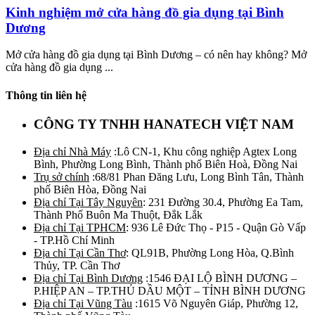
Kinh nghiệm mở cửa hàng đồ gia dụng tại Bình
Dương
Mở cửa hàng đồ gia dụng tại Bình Dương – có nên hay không? Mở
cửa hàng đồ gia dụng ...
Thông tin liên hệ
CÔNG TY TNHH HANATECH VIỆT NAM
Địa chỉ Nhà Máy
:Lô CN-1, Khu công nghiệp Agtex Long
Bình, Phường Long Bình, Thành phố Biên Hoà, Đồng Nai
Trụ sở chính
:68/81 Phan Đăng Lưu, Long Bình Tân, Thành
phố Biên Hòa, Đồng Nai
Địa chỉ Tại Tây Nguyên
: 231 Đường 30.4, Phường Ea Tam,
Thành Phố Buôn Ma Thuột, Đắk Lắk
Địa chỉ Tại TPHCM
: 936 Lê Đức Thọ - P15 - Quận Gò Vấp
- TP.Hồ Chí Minh
Địa chỉ Tại Cần Thơ
: QL91B, Phường Long Hòa, Q.Bình
Thủy, TP. Cần Thơ
Địa chỉ Tại Bình Dương
:1546 ĐẠI LỘ BÌNH DƯƠNG –
P.HIỆP AN – TP.THỦ DẦU MỘT – TỈNH BÌNH DƯƠNG
Địa chỉ Tại Vũng Tàu
:1615 Võ Nguyên Giáp, Phường 12,