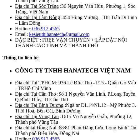
Thành phố Vũng Tàu
Địa chỉ Tại Sóc Trăng
:36 Nguyễn Văn Hữu, Phường 1, Sóc
Trăng, Việt Nam
Địa chỉ Tại Lâm Đồng
:454 Hùng Vương – Thị Trấn Di Linh
– Lâm Đồng
Hotline:
036 912 4565
Email:
kesieuthihanatech@gmail.com
ĐẶC BIỆT : FREE VẬN CHUYỂN + LẮP ĐẶT NỘI
THÀNH CÁC TỈNH VÀ THÀNH PHỐ
Thông tin liên hệ
CÔNG TY TNHH HANATECH VIỆT NAM
Địa chỉ Tại TPHCM
: 936 Lê Đức Thọ - P15 - Quận Gò Vấp
- TP.Hồ Chí Minh
Địa chỉ Tại Cần Thơ
:Số 1 Nguyễn Văn Linh, P.Long Tuyền,
Q.Bình Thủy, TP.Cần Thơ
Địa chỉ Tại Bình Dương
:Ngã tư DL14/NL12 - Mỹ Phước 3,
Thới Hoà, Bến Cát, Bình Dương
Địa chỉ Tại Vũng Tàu
:1615 Võ Nguyên Giáp, Phường 12,
Thành phố Vũng Tàu
Địa chỉ tại Đồng Nai
:68/81 Phan Đăng Lưu, Long Bình Tân,
Thành phố Biên Hòa, Đồng Nai
Hotline:
036 912 4565