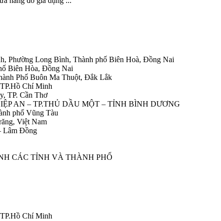
a hàng đồ gia dụng ...
h, Phường Long Bình, Thành phố Biên Hoà, Đồng Nai
hố Biên Hòa, Đồng Nai
Thành Phố Buôn Ma Thuột, Đắk Lắk
 TP.Hồ Chí Minh
y, TP. Cần Thơ
HIỆP AN – TP.THỦ DẦU MỘT – TỈNH BÌNH DƯƠNG
ành phố Vũng Tàu
răng, Việt Nam
 – Lâm Đồng
ÀNH CÁC TỈNH VÀ THÀNH PHỐ
 TP.Hồ Chí Minh