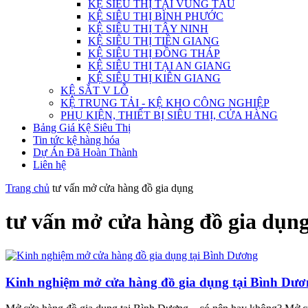
KỆ SIÊU THỊ TẠI VŨNG TÀU
KỆ SIÊU THỊ BÌNH PHƯỚC
KỆ SIÊU THỊ TÂY NINH
KỆ SIÊU THỊ TIỀN GIANG
KỆ SIÊU THỊ ĐỒNG THÁP
KỆ SIÊU THỊ TẠI AN GIANG
KỆ SIÊU THỊ KIÊN GIANG
KỆ SẮT V LỖ
KỆ TRUNG TẢI - KỆ KHO CÔNG NGHIỆP
PHỤ KIỆN, THIẾT BỊ SIÊU THỊ, CỬA HÀNG
Bảng Giá Kệ Siêu Thị
Tin tức kệ hàng hóa
Dự Án Đã Hoàn Thành
Liên hệ
Trang chủ
tư vấn mở cửa hàng đồ gia dụng
tư vấn mở cửa hàng đồ gia dụn
Kinh nghiệm mở cửa hàng đồ gia dụng tại Bình Dươ