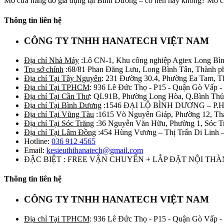
Mở cửa hàng đồ gia dụng tại Bình Dương – có nên hay không? Mở cử
Thông tin liên hệ
CÔNG TY TNHH HANATECH VIỆT NAM
Địa chỉ Nhà Máy
:Lô CN-1, Khu công nghiệp Agtex Long Bìn
Trụ sở chính
:68/81 Phan Đăng Lưu, Long Bình Tân, Thành p
Địa chỉ Tại Tây Nguyên
: 231 Đường 30.4, Phường Ea Tam, 
Địa chỉ Tại TPHCM
: 936 Lê Đức Thọ - P15 - Quận Gò Vấp -
Địa chỉ Tại Cần Thơ
: QL91B, Phường Long Hòa, Q.Bình Thủ
Địa chỉ Tại Bình Dương
:1546 ĐẠI LỘ BÌNH DƯƠNG – P.
Địa chỉ Tại Vũng Tàu
:1615 Võ Nguyên Giáp, Phường 12, Th
Địa chỉ Tại Sóc Trăng
:36 Nguyễn Văn Hữu, Phường 1, Sóc T
Địa chỉ Tại Lâm Đồng
:454 Hùng Vương – Thị Trấn Di Linh
Hotline:
036 912 4565
Email:
kesieuthihanatech@gmail.com
ĐẶC BIỆT : FREE VẬN CHUYỂN + LẮP ĐẶT NỘI TH
Thông tin liên hệ
CÔNG TY TNHH HANATECH VIỆT NAM
Địa chỉ Tại TPHCM
: 936 Lê Đức Thọ - P15 - Quận Gò Vấp -