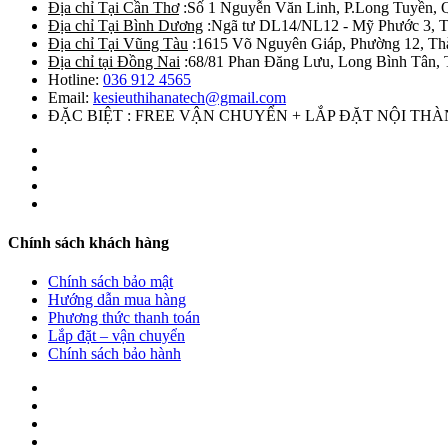
Địa chỉ Tại Cần Thơ
:Số 1 Nguyễn Văn Linh, P.Long Tuyền, 
Địa chỉ Tại Bình Dương
:Ngã tư DL14/NL12 - Mỹ Phước 3, T
Địa chỉ Tại Vũng Tàu
:1615 Võ Nguyên Giáp, Phường 12, Th
Địa chỉ tại Đồng Nai
:68/81 Phan Đăng Lưu, Long Bình Tân, 
Hotline:
036 912 4565
Email:
kesieuthihanatech@gmail.com
ĐẶC BIỆT : FREE VẬN CHUYỂN + LẮP ĐẶT NỘI TH
Chính sách khách hàng
Chính sách bảo mật
Hướng dẫn mua hàng
Phương thức thanh toán
Lắp đặt – vận chuyển
Chính sách bảo hành