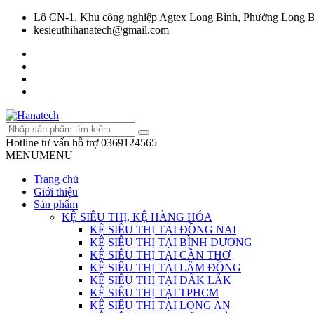
Lô CN-1, Khu công nghiệp Agtex Long Bình, Phường Long B
kesieuthihanatech@gmail.com
Hotline tư vấn hỗ trợ
0369124565
MENU
MENU
Trang chủ
Giới thiệu
Sản phẩm
KỆ SIÊU THỊ, KỆ HÀNG HÓA
KỆ SIÊU THỊ TẠI ĐỒNG NAI
KỆ SIÊU THỊ TẠI BÌNH DƯƠNG
KỆ SIÊU THỊ TẠI CẦN THƠ
KỆ SIÊU THỊ TẠI LÂM ĐỒNG
KỆ SIÊU THỊ TẠI ĐẮK LẮK
KỆ SIÊU THỊ TẠI TPHCM
KỆ SIÊU THỊ TẠI LONG AN