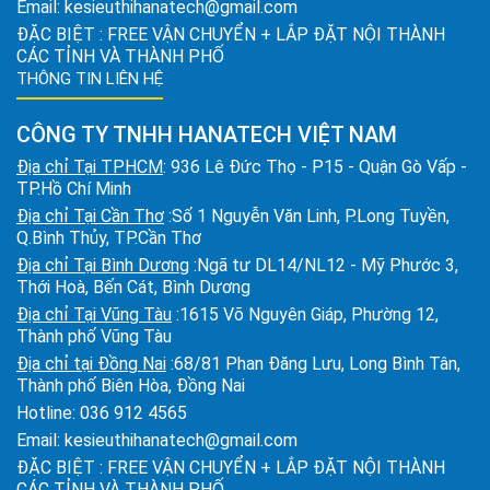
Email:
kesieuthihanatech@gmail.com
ĐẶC BIỆT : FREE VẬN CHUYỂN + LẮP ĐẶT NỘI THÀNH
CÁC TỈNH VÀ THÀNH PHỐ
THÔNG TIN LIÊN HỆ
CÔNG TY TNHH HANATECH VIỆT NAM
Địa chỉ Tại TPHCM
: 936 Lê Đức Thọ - P15 - Quận Gò Vấp -
TP.Hồ Chí Minh
Địa chỉ Tại Cần Thơ
:Số 1 Nguyễn Văn Linh, P.Long Tuyền,
Q.Bình Thủy, TP.Cần Thơ
Địa chỉ Tại Bình Dương
:Ngã tư DL14/NL12 - Mỹ Phước 3,
Thới Hoà, Bến Cát, Bình Dương
Địa chỉ Tại Vũng Tàu
:1615 Võ Nguyên Giáp, Phường 12,
Thành phố Vũng Tàu
Địa chỉ tại Đồng Nai
:68/81 Phan Đăng Lưu, Long Bình Tân,
Thành phố Biên Hòa, Đồng Nai
Hotline:
036 912 4565
Email:
kesieuthihanatech@gmail.com
ĐẶC BIỆT : FREE VẬN CHUYỂN + LẮP ĐẶT NỘI THÀNH
CÁC TỈNH VÀ THÀNH PHỐ