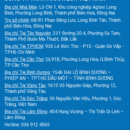
Địa chỉ Nhà Máy
:Lô CN-1, Khu công nghiệp Agtex Long
Bình, Phường Long Bình, Thành phố Biên Hoà, Đồng Nai
Trụ sở chính
:68/81 Phan Đăng Lưu, Long Bình Tân, Thành
phố Biên Hòa, Đồng Nai
Địa chỉ Tại Tây Nguyên
: 231 Đường 30.4, Phường Ea Tam,
Thành Phố Buôn Ma Thuột, Đắk Lắk
Địa chỉ Tại TPHCM
: 936 Lê Đức Thọ - P15 - Quận Gò Vấp -
TP.Hồ Chí Minh
Địa chỉ Tại Cần Thơ
: QL91B, Phường Long Hòa, Q.Bình Thủy,
TP. Cần Thơ
Địa chỉ Tại Bình Dương
:1546 ĐẠI LỘ BÌNH DƯƠNG –
P.HIỆP AN – TP.THỦ DẦU MỘT – TỈNH BÌNH DƯƠNG
Địa chỉ Tại Vũng Tàu
:1615 Võ Nguyên Giáp, Phường 12,
Thành phố Vũng Tàu
Địa chỉ Tại Sóc Trăng
:36 Nguyễn Văn Hữu, Phường 1, Sóc
Trăng, Việt Nam
Địa chỉ Tại Lâm Đồng
:454 Hùng Vương – Thị Trấn Di Linh –
Lâm Đồng
Hotline:
036 912 4565