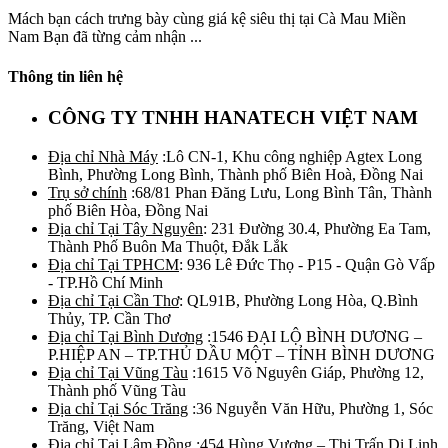
Mách bạn cách trưng bày cùng giá kệ siêu thị tại Cà Mau Miền
Nam Bạn đã từng cảm nhận ...
Thông tin liên hệ
CÔNG TY TNHH HANATECH VIỆT NAM
Địa chỉ Nhà Máy
:Lô CN-1, Khu công nghiệp Agtex Long
Bình, Phường Long Bình, Thành phố Biên Hoà, Đồng Nai
Trụ sở chính
:68/81 Phan Đăng Lưu, Long Bình Tân, Thành
phố Biên Hòa, Đồng Nai
Địa chỉ Tại Tây Nguyên
: 231 Đường 30.4, Phường Ea Tam,
Thành Phố Buôn Ma Thuột, Đắk Lắk
Địa chỉ Tại TPHCM
: 936 Lê Đức Thọ - P15 - Quận Gò Vấp
- TP.Hồ Chí Minh
Địa chỉ Tại Cần Thơ
: QL91B, Phường Long Hòa, Q.Bình
Thủy, TP. Cần Thơ
Địa chỉ Tại Bình Dương
:1546 ĐẠI LỘ BÌNH DƯƠNG –
P.HIỆP AN – TP.THỦ DẦU MỘT – TỈNH BÌNH DƯƠNG
Địa chỉ Tại Vũng Tàu
:1615 Võ Nguyên Giáp, Phường 12,
Thành phố Vũng Tàu
Địa chỉ Tại Sóc Trăng
:36 Nguyễn Văn Hữu, Phường 1, Sóc
Trăng, Việt Nam
Địa chỉ Tại Lâm Đồng
:454 Hùng Vương – Thị Trấn Di Linh