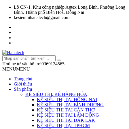
Lô CN-1, Khu công nghiệp Agtex Long Bình, Phường Long
Bình, Thành phố Biên Hoà, Đồng Nai
kesieuthihanatech@gmail.com
Hotline tư vấn hỗ trợ
0369124565
MENU
MENU
Trang chủ
Giới thiệu
Sản phẩm
KỆ SIÊU THỊ, KỆ HÀNG HÓA
KỆ SIÊU THỊ TẠI ĐỒNG NAI
KỆ SIÊU THỊ TẠI BÌNH DƯƠNG
KỆ SIÊU THỊ TẠI CẦN THƠ
KỆ SIÊU THỊ TẠI LÂM ĐỒNG
KỆ SIÊU THỊ TẠI ĐẮK LẮK
KỆ SIÊU THỊ TẠI TPHCM