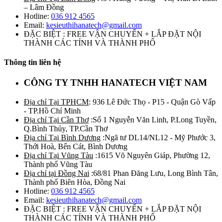
– Lâm Đồng
Hotline:
036 912 4565
Email:
kesieuthihanatech@gmail.com
ĐẶC BIỆT : FREE VẬN CHUYỂN + LẮP ĐẶT NỘI
THÀNH CÁC TỈNH VÀ THÀNH PHỐ
Thông tin liên hệ
CÔNG TY TNHH HANATECH VIỆT NAM
Địa chỉ Tại TPHCM
: 936 Lê Đức Thọ - P15 - Quận Gò Vấp
- TP.Hồ Chí Minh
Địa chỉ Tại Cần Thơ
:Số 1 Nguyễn Văn Linh, P.Long Tuyền,
Q.Bình Thủy, TP.Cần Thơ
Địa chỉ Tại Bình Dương
:Ngã tư DL14/NL12 - Mỹ Phước 3,
Thới Hoà, Bến Cát, Bình Dương
Địa chỉ Tại Vũng Tàu
:1615 Võ Nguyên Giáp, Phường 12,
Thành phố Vũng Tàu
Địa chỉ tại Đồng Nai
:68/81 Phan Đăng Lưu, Long Bình Tân,
Thành phố Biên Hòa, Đồng Nai
Hotline:
036 912 4565
Email:
kesieuthihanatech@gmail.com
ĐẶC BIỆT : FREE VẬN CHUYỂN + LẮP ĐẶT NỘI
THÀNH CÁC TỈNH VÀ THÀNH PHỐ