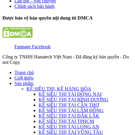
Lắp đặt – vận chuyển
Chính sách bảo hành
Được bảo vệ bản quyền nội dung từ DMCA
Fanpage Facebook
Công ty TNHH Hanatech Việt Nam - Đã đăng ký bản quyền - Do
not Copy
Trang chủ
Giới thiệu
Sản phẩm
KỆ SIÊU THỊ, KỆ HÀNG HÓA
KỆ SIÊU THỊ TẠI ĐỒNG NAI
KỆ SIÊU THỊ TẠI BÌNH DƯƠNG
KỆ SIÊU THỊ TẠI CẦN THƠ
KỆ SIÊU THỊ TẠI LÂM ĐỒNG
KỆ SIÊU THỊ TẠI ĐẮK LẮK
KỆ SIÊU THỊ TẠI TPHCM
KỆ SIÊU THỊ TẠI LONG AN
KỆ SIÊU THỊ TẠI VŨNG TÀU