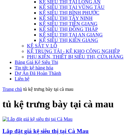
KỆ SIÊU THỊ TẠI LONG AN
KỆ SIÊU THỊ TẠI VŨNG TÀU
KỆ SIÊU THỊ BÌNH PHƯỚC
KỆ SIÊU THỊ TÂY NINH
KỆ SIÊU THỊ TIỀN GIANG
KỆ SIÊU THỊ ĐỒNG THÁP
KỆ SIÊU THỊ TẠI AN GIANG
KỆ SIÊU THỊ KIÊN GIANG
KỆ SẮT V LỖ
KỆ TRUNG TẢI - KỆ KHO CÔNG NGHIỆP
PHỤ KIỆN, THIẾT BỊ SIÊU THỊ, CỬA HÀNG
Bảng Giá Kệ Siêu Thị
Tin tức kệ hàng hóa
Dự Án Đã Hoàn Thành
Liên hệ
Trang chủ
tủ kệ trưng bày tại cà mau
tủ kệ trưng bày tại cà mau
Lắp đặt giá kệ siêu thị tại Cà Mau