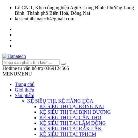
Lô CN-1, Khu công nghiệp Agtex Long Bình, Phường Long
Bình, Thành phố Biên Hoà, Đồng Nai
kesieuthihanatech@gmail.com
Hotline tư vấn hỗ trợ
0369124565
MENU
MENU
Trang chủ
Giới thiệu
Sản phẩm
KỆ SIÊU THỊ, KỆ HÀNG HÓA
KỆ SIÊU THỊ TẠI ĐỒNG NAI
KỆ SIÊU THỊ TẠI BÌNH DƯƠNG
KỆ SIÊU THỊ TẠI CẦN THƠ
KỆ SIÊU THỊ TẠI LÂM ĐỒNG
KỆ SIÊU THỊ TẠI ĐẮK LẮK
KỆ SIÊU THỊ TẠI TPHCM