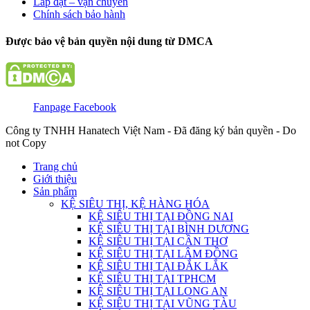
Lắp đặt – vận chuyển
Chính sách bảo hành
Được bảo vệ bản quyền nội dung từ DMCA
Fanpage Facebook
Công ty TNHH Hanatech Việt Nam - Đã đăng ký bản quyền - Do
not Copy
Trang chủ
Giới thiệu
Sản phẩm
KỆ SIÊU THỊ, KỆ HÀNG HÓA
KỆ SIÊU THỊ TẠI ĐỒNG NAI
KỆ SIÊU THỊ TẠI BÌNH DƯƠNG
KỆ SIÊU THỊ TẠI CẦN THƠ
KỆ SIÊU THỊ TẠI LÂM ĐỒNG
KỆ SIÊU THỊ TẠI ĐẮK LẮK
KỆ SIÊU THỊ TẠI TPHCM
KỆ SIÊU THỊ TẠI LONG AN
KỆ SIÊU THỊ TẠI VŨNG TÀU