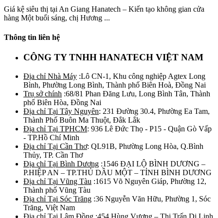
Giá kệ siêu thị tại An Giang Hanatech – Kiến tạo không gian cửa
hàng Một buổi sáng, chị Hương ...
Thông tin liên hệ
CÔNG TY TNHH HANATECH VIỆT NAM
Địa chỉ Nhà Máy
:Lô CN-1, Khu công nghiệp Agtex Long
Bình, Phường Long Bình, Thành phố Biên Hoà, Đồng Nai
Trụ sở chính
:68/81 Phan Đăng Lưu, Long Bình Tân, Thành
phố Biên Hòa, Đồng Nai
Địa chỉ Tại Tây Nguyên
: 231 Đường 30.4, Phường Ea Tam,
Thành Phố Buôn Ma Thuột, Đắk Lắk
Địa chỉ Tại TPHCM
: 936 Lê Đức Thọ - P15 - Quận Gò Vấp
- TP.Hồ Chí Minh
Địa chỉ Tại Cần Thơ
: QL91B, Phường Long Hòa, Q.Bình
Thủy, TP. Cần Thơ
Địa chỉ Tại Bình Dương
:1546 ĐẠI LỘ BÌNH DƯƠNG –
P.HIỆP AN – TP.THỦ DẦU MỘT – TỈNH BÌNH DƯƠNG
Địa chỉ Tại Vũng Tàu
:1615 Võ Nguyên Giáp, Phường 12,
Thành phố Vũng Tàu
Địa chỉ Tại Sóc Trăng
:36 Nguyễn Văn Hữu, Phường 1, Sóc
Trăng, Việt Nam
Địa chỉ Tại Lâm Đồng
:454 Hùng Vương – Thị Trấn Di Linh