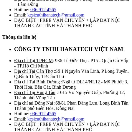
– Lâm Đồng
Hotline:
036 912 4565
Email:
kesieuthihanatech@gmail.com
ĐẶC BIỆT : FREE VẬN CHUYỂN + LẮP ĐẶT NỘI
THÀNH CÁC TỈNH VÀ THÀNH PHỐ
Thông tin liên hệ
CÔNG TY TNHH HANATECH VIỆT NAM
Địa chỉ Tại TPHCM
: 936 Lê Đức Thọ - P15 - Quận Gò Vấp
- TP.Hồ Chí Minh
Địa chỉ Tại Cần Thơ
:Số 1 Nguyễn Văn Linh, P.Long Tuyền,
Q.Bình Thủy, TP.Cần Thơ
Địa chỉ Tại Bình Dương
:Ngã tư DL14/NL12 - Mỹ Phước 3,
Thới Hoà, Bến Cát, Bình Dương
Địa chỉ Tại Vũng Tàu
:1615 Võ Nguyên Giáp, Phường 12,
Thành phố Vũng Tàu
Địa chỉ tại Đồng Nai
:68/81 Phan Đăng Lưu, Long Bình Tân,
Thành phố Biên Hòa, Đồng Nai
Hotline:
036 912 4565
Email:
kesieuthihanatech@gmail.com
ĐẶC BIỆT : FREE VẬN CHUYỂN + LẮP ĐẶT NỘI
THÀNH CÁC TỈNH VÀ THÀNH PHỐ