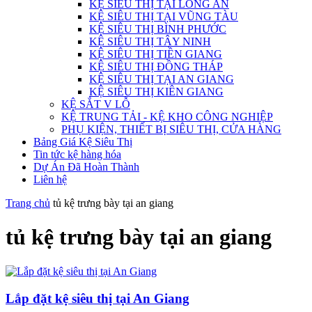
KỆ SIÊU THỊ TẠI LONG AN
KỆ SIÊU THỊ TẠI VŨNG TÀU
KỆ SIÊU THỊ BÌNH PHƯỚC
KỆ SIÊU THỊ TÂY NINH
KỆ SIÊU THỊ TIỀN GIANG
KỆ SIÊU THỊ ĐỒNG THÁP
KỆ SIÊU THỊ TẠI AN GIANG
KỆ SIÊU THỊ KIÊN GIANG
KỆ SẮT V LỖ
KỆ TRUNG TẢI - KỆ KHO CÔNG NGHIỆP
PHỤ KIỆN, THIẾT BỊ SIÊU THỊ, CỬA HÀNG
Bảng Giá Kệ Siêu Thị
Tin tức kệ hàng hóa
Dự Án Đã Hoàn Thành
Liên hệ
Trang chủ
tủ kệ trưng bày tại an giang
tủ kệ trưng bày tại an giang
Lắp đặt kệ siêu thị tại An Giang