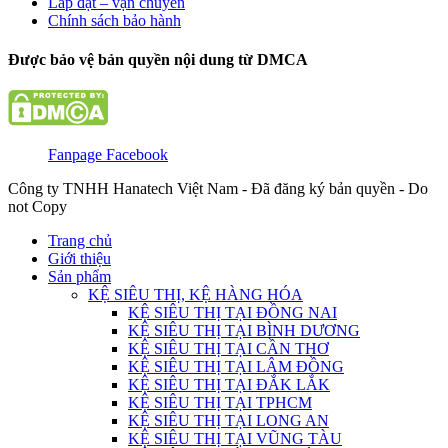
Lắp đặt – vận chuyển
Chính sách bảo hành
Được bảo vệ bản quyền nội dung từ DMCA
Fanpage Facebook
Công ty TNHH Hanatech Việt Nam - Đã đăng ký bản quyền - Do
not Copy
Trang chủ
Giới thiệu
Sản phẩm
KỆ SIÊU THỊ, KỆ HÀNG HÓA
KỆ SIÊU THỊ TẠI ĐỒNG NAI
KỆ SIÊU THỊ TẠI BÌNH DƯƠNG
KỆ SIÊU THỊ TẠI CẦN THƠ
KỆ SIÊU THỊ TẠI LÂM ĐỒNG
KỆ SIÊU THỊ TẠI ĐẮK LẮK
KỆ SIÊU THỊ TẠI TPHCM
KỆ SIÊU THỊ TẠI LONG AN
KỆ SIÊU THỊ TẠI VŨNG TÀU