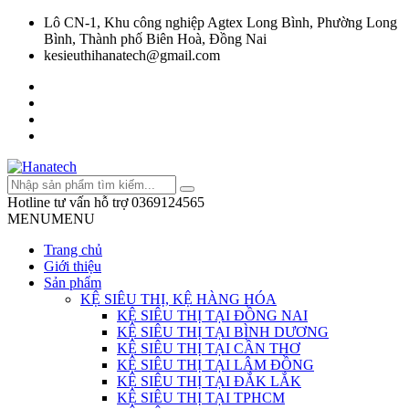
Lô CN-1, Khu công nghiệp Agtex Long Bình, Phường Long
Bình, Thành phố Biên Hoà, Đồng Nai
kesieuthihanatech@gmail.com
Hotline tư vấn hỗ trợ
0369124565
MENU
MENU
Trang chủ
Giới thiệu
Sản phẩm
KỆ SIÊU THỊ, KỆ HÀNG HÓA
KỆ SIÊU THỊ TẠI ĐỒNG NAI
KỆ SIÊU THỊ TẠI BÌNH DƯƠNG
KỆ SIÊU THỊ TẠI CẦN THƠ
KỆ SIÊU THỊ TẠI LÂM ĐỒNG
KỆ SIÊU THỊ TẠI ĐẮK LẮK
KỆ SIÊU THỊ TẠI TPHCM