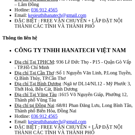
– Lâm Đồng
Hotline:
036 912 4565
Email:
kesieuthihanatech@gmail.com
ĐẶC BIỆT : FREE VẬN CHUYỂN + LẮP ĐẶT NỘI
THÀNH CÁC TỈNH VÀ THÀNH PHỐ
Thông tin liên hệ
CÔNG TY TNHH HANATECH VIỆT NAM
Địa chỉ Tại TPHCM
: 936 Lê Đức Thọ - P15 - Quận Gò Vấp
- TP.Hồ Chí Minh
Địa chỉ Tại Cần Thơ
:Số 1 Nguyễn Văn Linh, P.Long Tuyền,
Q.Bình Thủy, TP.Cần Thơ
Địa chỉ Tại Bình Dương
:Ngã tư DL14/NL12 - Mỹ Phước 3,
Thới Hoà, Bến Cát, Bình Dương
Địa chỉ Tại Vũng Tàu
:1615 Võ Nguyên Giáp, Phường 12,
Thành phố Vũng Tàu
Địa chỉ tại Đồng Nai
:68/81 Phan Đăng Lưu, Long Bình Tân,
Thành phố Biên Hòa, Đồng Nai
Hotline:
036 912 4565
Email:
kesieuthihanatech@gmail.com
ĐẶC BIỆT : FREE VẬN CHUYỂN + LẮP ĐẶT NỘI
THÀNH CÁC TỈNH VÀ THÀNH PHỐ