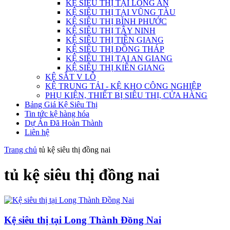
KỆ SIÊU THỊ TẠI LONG AN
KỆ SIÊU THỊ TẠI VŨNG TÀU
KỆ SIÊU THỊ BÌNH PHƯỚC
KỆ SIÊU THỊ TÂY NINH
KỆ SIÊU THỊ TIỀN GIANG
KỆ SIÊU THỊ ĐỒNG THÁP
KỆ SIÊU THỊ TẠI AN GIANG
KỆ SIÊU THỊ KIÊN GIANG
KỆ SẮT V LỖ
KỆ TRUNG TẢI - KỆ KHO CÔNG NGHIỆP
PHỤ KIỆN, THIẾT BỊ SIÊU THỊ, CỬA HÀNG
Bảng Giá Kệ Siêu Thị
Tin tức kệ hàng hóa
Dự Án Đã Hoàn Thành
Liên hệ
Trang chủ
tủ kệ siêu thị đồng nai
tủ kệ siêu thị đồng nai
Kệ siêu thị tại Long Thành Đồng Nai