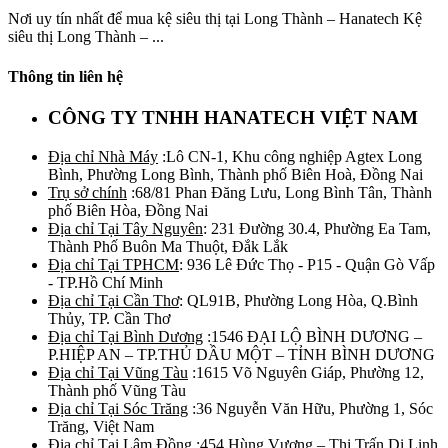
Nơi uy tín nhất để mua kệ siêu thị tại Long Thành – Hanatech Kệ
siêu thị Long Thành – ...
Thông tin liên hệ
CÔNG TY TNHH HANATECH VIỆT NAM
Địa chỉ Nhà Máy
:Lô CN-1, Khu công nghiệp Agtex Long
Bình, Phường Long Bình, Thành phố Biên Hoà, Đồng Nai
Trụ sở chính
:68/81 Phan Đăng Lưu, Long Bình Tân, Thành
phố Biên Hòa, Đồng Nai
Địa chỉ Tại Tây Nguyên
: 231 Đường 30.4, Phường Ea Tam,
Thành Phố Buôn Ma Thuột, Đắk Lắk
Địa chỉ Tại TPHCM
: 936 Lê Đức Thọ - P15 - Quận Gò Vấp
- TP.Hồ Chí Minh
Địa chỉ Tại Cần Thơ
: QL91B, Phường Long Hòa, Q.Bình
Thủy, TP. Cần Thơ
Địa chỉ Tại Bình Dương
:1546 ĐẠI LỘ BÌNH DƯƠNG –
P.HIỆP AN – TP.THỦ DẦU MỘT – TỈNH BÌNH DƯƠNG
Địa chỉ Tại Vũng Tàu
:1615 Võ Nguyên Giáp, Phường 12,
Thành phố Vũng Tàu
Địa chỉ Tại Sóc Trăng
:36 Nguyễn Văn Hữu, Phường 1, Sóc
Trăng, Việt Nam
Địa chỉ Tại Lâm Đồng
:454 Hùng Vương – Thị Trấn Di Linh