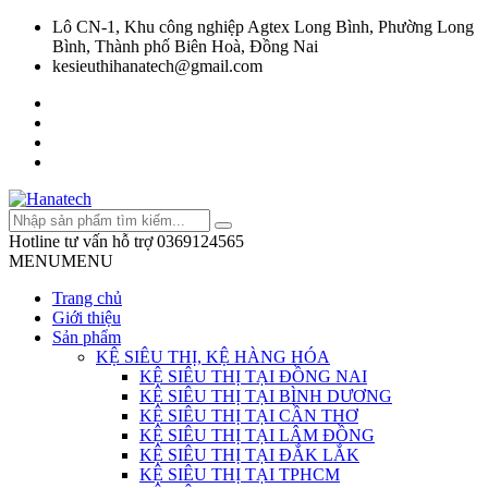
Lô CN-1, Khu công nghiệp Agtex Long Bình, Phường Long
Bình, Thành phố Biên Hoà, Đồng Nai
kesieuthihanatech@gmail.com
Hotline tư vấn hỗ trợ
0369124565
MENU
MENU
Trang chủ
Giới thiệu
Sản phẩm
KỆ SIÊU THỊ, KỆ HÀNG HÓA
KỆ SIÊU THỊ TẠI ĐỒNG NAI
KỆ SIÊU THỊ TẠI BÌNH DƯƠNG
KỆ SIÊU THỊ TẠI CẦN THƠ
KỆ SIÊU THỊ TẠI LÂM ĐỒNG
KỆ SIÊU THỊ TẠI ĐẮK LẮK
KỆ SIÊU THỊ TẠI TPHCM