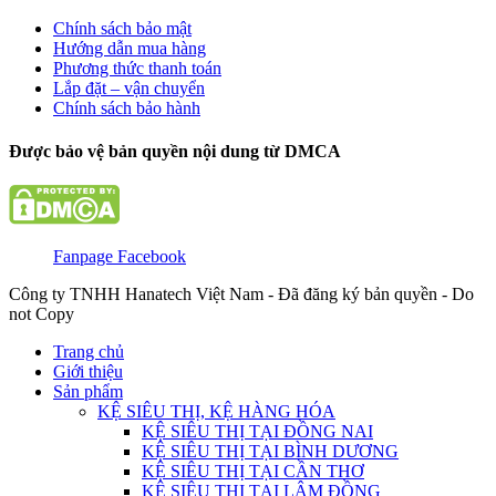
Chính sách bảo mật
Hướng dẫn mua hàng
Phương thức thanh toán
Lắp đặt – vận chuyển
Chính sách bảo hành
Được bảo vệ bản quyền nội dung từ DMCA
Fanpage Facebook
Công ty TNHH Hanatech Việt Nam - Đã đăng ký bản quyền - Do
not Copy
Trang chủ
Giới thiệu
Sản phẩm
KỆ SIÊU THỊ, KỆ HÀNG HÓA
KỆ SIÊU THỊ TẠI ĐỒNG NAI
KỆ SIÊU THỊ TẠI BÌNH DƯƠNG
KỆ SIÊU THỊ TẠI CẦN THƠ
KỆ SIÊU THỊ TẠI LÂM ĐỒNG