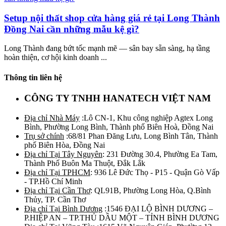
Setup nội thất shop cửa hàng giá rẻ tại Long Thành
Đồng Nai cần những mẫu kệ gì?
Long Thành đang bứt tốc mạnh mẽ — sân bay sẵn sàng, hạ tầng
hoàn thiện, cơ hội kinh doanh ...
Thông tin liên hệ
CÔNG TY TNHH HANATECH VIỆT NAM
Địa chỉ Nhà Máy
:Lô CN-1, Khu công nghiệp Agtex Long
Bình, Phường Long Bình, Thành phố Biên Hoà, Đồng Nai
Trụ sở chính
:68/81 Phan Đăng Lưu, Long Bình Tân, Thành
phố Biên Hòa, Đồng Nai
Địa chỉ Tại Tây Nguyên
: 231 Đường 30.4, Phường Ea Tam,
Thành Phố Buôn Ma Thuột, Đắk Lắk
Địa chỉ Tại TPHCM
: 936 Lê Đức Thọ - P15 - Quận Gò Vấp
- TP.Hồ Chí Minh
Địa chỉ Tại Cần Thơ
: QL91B, Phường Long Hòa, Q.Bình
Thủy, TP. Cần Thơ
Địa chỉ Tại Bình Dương
:1546 ĐẠI LỘ BÌNH DƯƠNG –
P.HIỆP AN – TP.THỦ DẦU MỘT – TỈNH BÌNH DƯƠNG