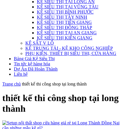
KỆ SIÊU THỊ TẠI LONG AN
KỆ SIÊU THỊ TẠI VŨNG TÀU
KỆ SIÊU THỊ BÌNH PHƯỚC
KỆ SIÊU THỊ TÂY NINH
KỆ SIÊU THỊ TIỀN GIANG
KỆ SIÊU THỊ ĐỒNG THÁP
KỆ SIÊU THỊ TẠI AN GIANG
KỆ SIÊU THỊ KIÊN GIANG
KỆ SẮT V LỖ
KỆ TRUNG TẢI - KỆ KHO CÔNG NGHIỆP
PHỤ KIỆN, THIẾT BỊ SIÊU THỊ, CỬA HÀNG
Bảng Giá Kệ Siêu Thị
Tin tức kệ hàng hóa
Dự Án Đã Hoàn Thành
Liên hệ
Trang chủ
thiết kế thi công shop tại long thành
thiết kế thi công shop tại long
thành