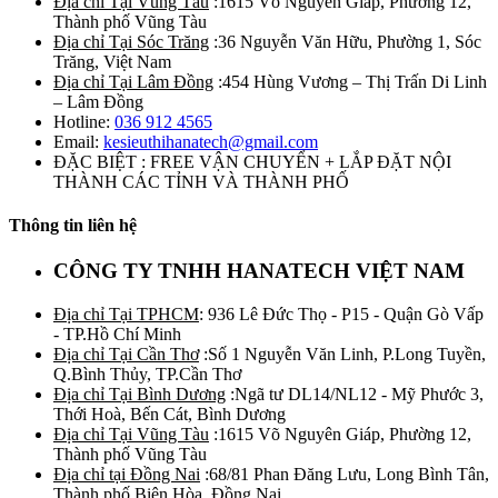
Địa chỉ Tại Vũng Tàu
:1615 Võ Nguyên Giáp, Phường 12,
Thành phố Vũng Tàu
Địa chỉ Tại Sóc Trăng
:36 Nguyễn Văn Hữu, Phường 1, Sóc
Trăng, Việt Nam
Địa chỉ Tại Lâm Đồng
:454 Hùng Vương – Thị Trấn Di Linh
– Lâm Đồng
Hotline:
036 912 4565
Email:
kesieuthihanatech@gmail.com
ĐẶC BIỆT : FREE VẬN CHUYỂN + LẮP ĐẶT NỘI
THÀNH CÁC TỈNH VÀ THÀNH PHỐ
Thông tin liên hệ
CÔNG TY TNHH HANATECH VIỆT NAM
Địa chỉ Tại TPHCM
: 936 Lê Đức Thọ - P15 - Quận Gò Vấp
- TP.Hồ Chí Minh
Địa chỉ Tại Cần Thơ
:Số 1 Nguyễn Văn Linh, P.Long Tuyền,
Q.Bình Thủy, TP.Cần Thơ
Địa chỉ Tại Bình Dương
:Ngã tư DL14/NL12 - Mỹ Phước 3,
Thới Hoà, Bến Cát, Bình Dương
Địa chỉ Tại Vũng Tàu
:1615 Võ Nguyên Giáp, Phường 12,
Thành phố Vũng Tàu
Địa chỉ tại Đồng Nai
:68/81 Phan Đăng Lưu, Long Bình Tân,
Thành phố Biên Hòa, Đồng Nai