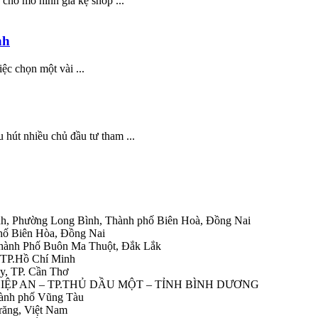
 cho mô hình giá kệ shop ...
nh
ệc chọn một vài ...
 hút nhiều chủ đầu tư tham ...
h, Phường Long Bình, Thành phố Biên Hoà, Đồng Nai
hố Biên Hòa, Đồng Nai
Thành Phố Buôn Ma Thuột, Đắk Lắk
 TP.Hồ Chí Minh
y, TP. Cần Thơ
HIỆP AN – TP.THỦ DẦU MỘT – TỈNH BÌNH DƯƠNG
ành phố Vũng Tàu
răng, Việt Nam