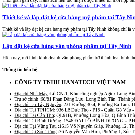
Thời gian gần đây, Hanatech liên tục nhận được nhiều lời mời hợp tác
Thiết kế và lắp đặt kệ cửa hàng mỹ phẩm tại Tây Ni
Thiết kế và lắp đặt kệ cửa hàng mỹ phẩm tại Tây Ninh không chỉ là vi
Lắp đặt kệ cửa hàng văn phòng phẩm tại Tây Ninh
Hiện nay, mô hình kinh doanh văn phòng phẩm trở thành loại hình thu
Thông tin liên hệ
CÔNG TY TNHH HANATECH VIỆT NAM
Địa chỉ Nhà Máy
:Lô CN-1, Khu công nghiệp Agtex Long Bìn
Trụ sở chính
:68/81 Phan Đăng Lưu, Long Bình Tân, Thành p
Địa chỉ Tại Tây Nguyên
: 231 Đường 30.4, Phường Ea Tam, 
Địa chỉ Tại TPHCM
: 936 Lê Đức Thọ - P15 - Quận Gò Vấp -
Địa chỉ Tại Cần Thơ
: QL91B, Phường Long Hòa, Q.Bình Thủ
Địa chỉ Tại Bình Dương
:1546 ĐẠI LỘ BÌNH DƯƠNG – P.
Địa chỉ Tại Vũng Tàu
:1615 Võ Nguyên Giáp, Phường 12, Th
Địa chỉ Tại Sóc Trăng
:36 Nguyễn Văn Hữu, Phường 1, Sóc T