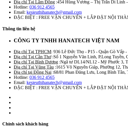
Địa chỉ Tại Lâm Đồng
:454 Hùng Vương – Thị Trấn Di Linh
Hotline:
036 912 4565
Email:
kesieuthihanatech@gmail.com
ĐẶC BIỆT : FREE VẬN CHUYỂN + LẮP ĐẶT NỘI TH
Thông tin liên hệ
CÔNG TY TNHH HANATECH VIỆT NAM
Địa chỉ Tại TPHCM
: 936 Lê Đức Thọ - P15 - Quận Gò Vấp -
Địa chỉ Tại Cần Thơ
:Số 1 Nguyễn Văn Linh, P.Long Tuyền, 
Địa chỉ Tại Bình Dương
:Ngã tư DL14/NL12 - Mỹ Phước 3, T
Địa chỉ Tại Vũng Tàu
:1615 Võ Nguyên Giáp, Phường 12, Th
Địa chỉ tại Đồng Nai
:68/81 Phan Đăng Lưu, Long Bình Tân, 
Hotline:
036 912 4565
Email:
kesieuthihanatech@gmail.com
ĐẶC BIỆT : FREE VẬN CHUYỂN + LẮP ĐẶT NỘI TH
Chính sách khách hàng