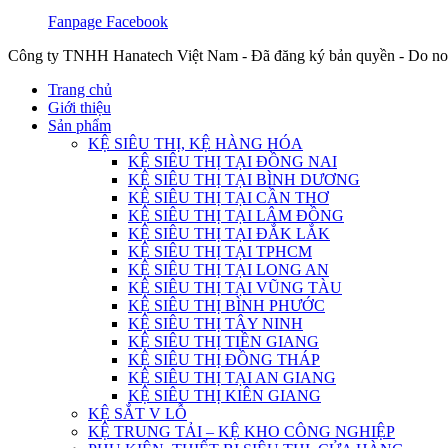
Fanpage Facebook
Công ty TNHH Hanatech Việt Nam - Đã đăng ký bản quyền - Do no
Trang chủ
Giới thiệu
Sản phẩm
KỆ SIÊU THỊ, KỆ HÀNG HÓA
KỆ SIÊU THỊ TẠI ĐỒNG NAI
KỆ SIÊU THỊ TẠI BÌNH DƯƠNG
KỆ SIÊU THỊ TẠI CẦN THƠ
KỆ SIÊU THỊ TẠI LÂM ĐỒNG
KỆ SIÊU THỊ TẠI ĐẮK LẮK
KỆ SIÊU THỊ TẠI TPHCM
KỆ SIÊU THỊ TẠI LONG AN
KỆ SIÊU THỊ TẠI VŨNG TÀU
KỆ SIÊU THỊ BÌNH PHƯỚC
KỆ SIÊU THỊ TÂY NINH
KỆ SIÊU THỊ TIỀN GIANG
KỆ SIÊU THỊ ĐỒNG THÁP
KỆ SIÊU THỊ TẠI AN GIANG
KỆ SIÊU THỊ KIÊN GIANG
KỆ SẮT V LỖ
KỆ TRUNG TẢI – KỆ KHO CÔNG NGHIỆP