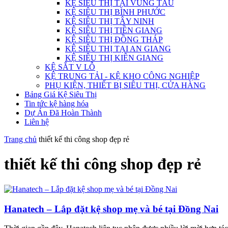
KỆ SIÊU THỊ TẠI VŨNG TÀU
KỆ SIÊU THỊ BÌNH PHƯỚC
KỆ SIÊU THỊ TÂY NINH
KỆ SIÊU THỊ TIỀN GIANG
KỆ SIÊU THỊ ĐỒNG THÁP
KỆ SIÊU THỊ TẠI AN GIANG
KỆ SIÊU THỊ KIÊN GIANG
KỆ SẮT V LỖ
KỆ TRUNG TẢI - KỆ KHO CÔNG NGHIỆP
PHỤ KIỆN, THIẾT BỊ SIÊU THỊ, CỬA HÀNG
Bảng Giá Kệ Siêu Thị
Tin tức kệ hàng hóa
Dự Án Đã Hoàn Thành
Liên hệ
Trang chủ
thiết kế thi công shop đẹp rẻ
thiết kế thi công shop đẹp rẻ
Hanatech – Lắp đặt kệ shop mẹ và bé tại Đồng Nai