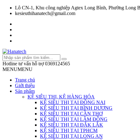
Lô CN-1, Khu công nghiệp Agtex Long Bình, Phường Long B
kesieuthihanatech@gmail.com
Hotline tư vấn hỗ trợ
0369124565
MENU
MENU
Trang chủ
Giới thiệu
Sản phẩm
KỆ SIÊU THỊ, KỆ HÀNG HÓA
KỆ SIÊU THỊ TẠI ĐỒNG NAI
KỆ SIÊU THỊ TẠI BÌNH DƯƠNG
KỆ SIÊU THỊ TẠI CẦN THƠ
KỆ SIÊU THỊ TẠI LÂM ĐỒNG
KỆ SIÊU THỊ TẠI ĐẮK LẮK
KỆ SIÊU THỊ TẠI TPHCM
KỆ SIÊU THỊ TẠI LONG AN