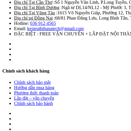
Địa chỉ Tại Cần Thơ
:Số 1 Nguyễn Văn Linh, P.Long Tuyền, 
Địa chỉ Tại Bình Dương
:Ngã tư DL14/NL12 - Mỹ Phước 3, T
Địa chỉ Tại Vũng Tàu
:1615 Võ Nguyên Giáp, Phường 12, Th
Địa chỉ tại Đồng Nai
:68/81 Phan Đăng Lưu, Long Bình Tân, 
Hotline:
036 912 4565
Email:
kesieuthihanatech@gmail.com
ĐẶC BIỆT : FREE VẬN CHUYỂN + LẮP ĐẶT NỘI TH
Chính sách khách hàng
Chính sách bảo mật
Hướng dẫn mua hàng
Phương thức thanh toán
Lắp đặt – vận chuyển
Chính sách bảo hành