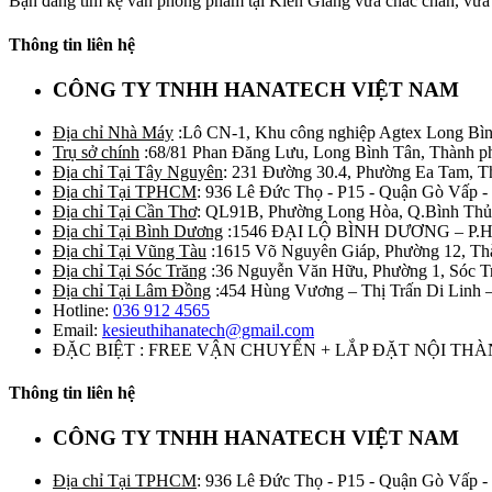
Bạn đang tìm kệ văn phòng phẩm tại Kiên Giang vừa chắc chắn, vừa
Thông tin liên hệ
CÔNG TY TNHH HANATECH VIỆT NAM
Địa chỉ Nhà Máy
:Lô CN-1, Khu công nghiệp Agtex Long Bìn
Trụ sở chính
:68/81 Phan Đăng Lưu, Long Bình Tân, Thành p
Địa chỉ Tại Tây Nguyên
: 231 Đường 30.4, Phường Ea Tam, 
Địa chỉ Tại TPHCM
: 936 Lê Đức Thọ - P15 - Quận Gò Vấp -
Địa chỉ Tại Cần Thơ
: QL91B, Phường Long Hòa, Q.Bình Thủ
Địa chỉ Tại Bình Dương
:1546 ĐẠI LỘ BÌNH DƯƠNG – P.
Địa chỉ Tại Vũng Tàu
:1615 Võ Nguyên Giáp, Phường 12, Th
Địa chỉ Tại Sóc Trăng
:36 Nguyễn Văn Hữu, Phường 1, Sóc T
Địa chỉ Tại Lâm Đồng
:454 Hùng Vương – Thị Trấn Di Linh
Hotline:
036 912 4565
Email:
kesieuthihanatech@gmail.com
ĐẶC BIỆT : FREE VẬN CHUYỂN + LẮP ĐẶT NỘI TH
Thông tin liên hệ
CÔNG TY TNHH HANATECH VIỆT NAM
Địa chỉ Tại TPHCM
: 936 Lê Đức Thọ - P15 - Quận Gò Vấp -