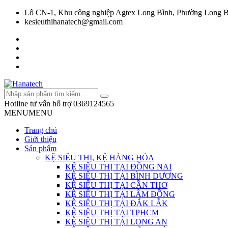
Lô CN-1, Khu công nghiệp Agtex Long Bình, Phường Long B
kesieuthihanatech@gmail.com
Hotline tư vấn hỗ trợ
0369124565
MENU
MENU
Trang chủ
Giới thiệu
Sản phẩm
KỆ SIÊU THỊ, KỆ HÀNG HÓA
KỆ SIÊU THỊ TẠI ĐỒNG NAI
KỆ SIÊU THỊ TẠI BÌNH DƯƠNG
KỆ SIÊU THỊ TẠI CẦN THƠ
KỆ SIÊU THỊ TẠI LÂM ĐỒNG
KỆ SIÊU THỊ TẠI ĐẮK LẮK
KỆ SIÊU THỊ TẠI TPHCM
KỆ SIÊU THỊ TẠI LONG AN