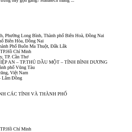
 trưng bày gọn gàng? Hanatech mang ...
h, Phường Long Bình, Thành phố Biên Hoà, Đồng Nai
hố Biên Hòa, Đồng Nai
Thành Phố Buôn Ma Thuột, Đắk Lắk
 TP.Hồ Chí Minh
y, TP. Cần Thơ
HIỆP AN – TP.THỦ DẦU MỘT – TỈNH BÌNH DƯƠNG
ành phố Vũng Tàu
răng, Việt Nam
 – Lâm Đồng
ÀNH CÁC TỈNH VÀ THÀNH PHỐ
 TP.Hồ Chí Minh