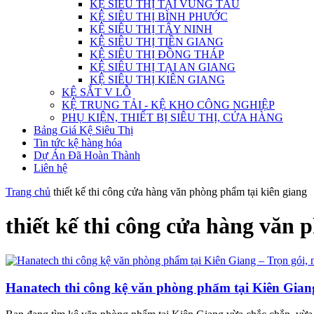
KỆ SIÊU THỊ TẠI VŨNG TÀU
KỆ SIÊU THỊ BÌNH PHƯỚC
KỆ SIÊU THỊ TÂY NINH
KỆ SIÊU THỊ TIỀN GIANG
KỆ SIÊU THỊ ĐỒNG THÁP
KỆ SIÊU THỊ TẠI AN GIANG
KỆ SIÊU THỊ KIÊN GIANG
KỆ SẮT V LỖ
KỆ TRUNG TẢI - KỆ KHO CÔNG NGHIỆP
PHỤ KIỆN, THIẾT BỊ SIÊU THỊ, CỬA HÀNG
Bảng Giá Kệ Siêu Thị
Tin tức kệ hàng hóa
Dự Án Đã Hoàn Thành
Liên hệ
Trang chủ
thiết kế thi công cửa hàng văn phòng phẩm tại kiên giang
thiết kế thi công cửa hàng văn 
Hanatech thi công kệ văn phòng phẩm tại Kiên Gian