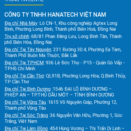
CÔNG TY TNHH HANATECH VIỆT NAM
Địa chỉ Nhà Máy
:Lô CN-1, Khu công nghiệp Agtex Long
Bình, Phường Long Bình, Thành phố Biên Hoà, Đồng Nai
Trụ sở chính
:68/81 Phan Đăng Lưu, Long Bình Tân, Thành
phố Biên Hòa, Đồng Nai
Địa chỉ Tại Tây Nguyên
: 231 Đường 30.4, Phường Ea Tam,
Thành Phố Buôn Ma Thuột, Đắk Lắk
Địa chỉ Tại TPHCM
: 936 Lê Đức Thọ - P15 - Quận Gò Vấp -
TP.Hồ Chí Minh
Địa chỉ Tại Cần Thơ
: QL91B, Phường Long Hòa, Q.Bình Thủy,
TP. Cần Thơ
Địa chỉ Tại Bình Dương
:1546 ĐẠI LỘ BÌNH DƯƠNG –
P.HIỆP AN – TP.THỦ DẦU MỘT – TỈNH BÌNH DƯƠNG
Địa chỉ Tại Vũng Tàu
:1615 Võ Nguyên Giáp, Phường 12,
Thành phố Vũng Tàu
Địa chỉ Tại Sóc Trăng
:36 Nguyễn Văn Hữu, Phường 1, Sóc
Trăng, Việt Nam
Địa chỉ Tại Lâm Đồng
:454 Hùng Vương – Thị Trấn Di Linh –