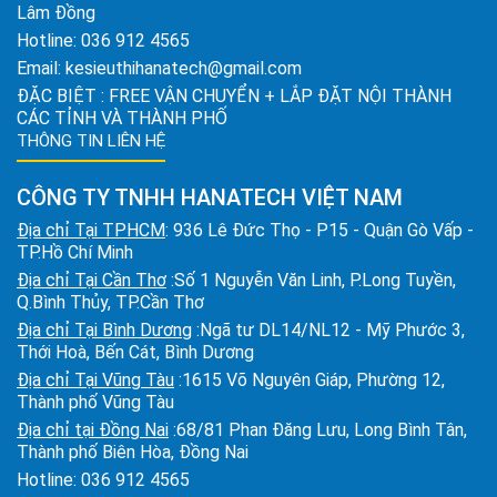
Lâm Đồng
Hotline:
036 912 4565
Email:
kesieuthihanatech@gmail.com
ĐẶC BIỆT : FREE VẬN CHUYỂN + LẮP ĐẶT NỘI THÀNH
CÁC TỈNH VÀ THÀNH PHỐ
THÔNG TIN LIÊN HỆ
CÔNG TY TNHH HANATECH VIỆT NAM
Địa chỉ Tại TPHCM
: 936 Lê Đức Thọ - P15 - Quận Gò Vấp -
TP.Hồ Chí Minh
Địa chỉ Tại Cần Thơ
:Số 1 Nguyễn Văn Linh, P.Long Tuyền,
Q.Bình Thủy, TP.Cần Thơ
Địa chỉ Tại Bình Dương
:Ngã tư DL14/NL12 - Mỹ Phước 3,
Thới Hoà, Bến Cát, Bình Dương
Địa chỉ Tại Vũng Tàu
:1615 Võ Nguyên Giáp, Phường 12,
Thành phố Vũng Tàu
Địa chỉ tại Đồng Nai
:68/81 Phan Đăng Lưu, Long Bình Tân,
Thành phố Biên Hòa, Đồng Nai
Hotline:
036 912 4565