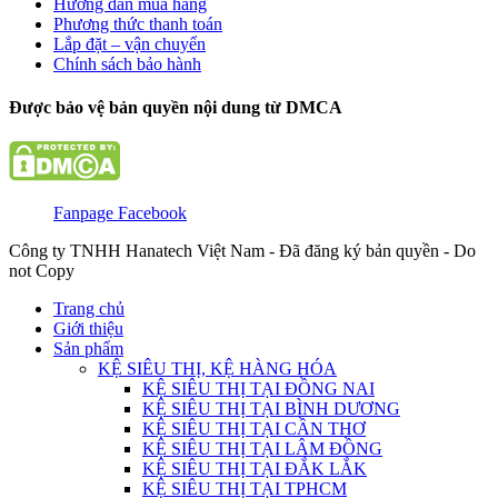
Hướng dẫn mua hàng
Phương thức thanh toán
Lắp đặt – vận chuyển
Chính sách bảo hành
Được bảo vệ bản quyền nội dung từ DMCA
Fanpage Facebook
Công ty TNHH Hanatech Việt Nam - Đã đăng ký bản quyền - Do
not Copy
Trang chủ
Giới thiệu
Sản phẩm
KỆ SIÊU THỊ, KỆ HÀNG HÓA
KỆ SIÊU THỊ TẠI ĐỒNG NAI
KỆ SIÊU THỊ TẠI BÌNH DƯƠNG
KỆ SIÊU THỊ TẠI CẦN THƠ
KỆ SIÊU THỊ TẠI LÂM ĐỒNG
KỆ SIÊU THỊ TẠI ĐẮK LẮK
KỆ SIÊU THỊ TẠI TPHCM