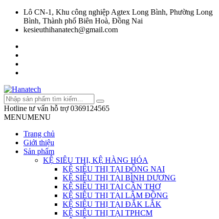
Lô CN-1, Khu công nghiệp Agtex Long Bình, Phường Long
Bình, Thành phố Biên Hoà, Đồng Nai
kesieuthihanatech@gmail.com
Hotline tư vấn hỗ trợ
0369124565
MENU
MENU
Trang chủ
Giới thiệu
Sản phẩm
KỆ SIÊU THỊ, KỆ HÀNG HÓA
KỆ SIÊU THỊ TẠI ĐỒNG NAI
KỆ SIÊU THỊ TẠI BÌNH DƯƠNG
KỆ SIÊU THỊ TẠI CẦN THƠ
KỆ SIÊU THỊ TẠI LÂM ĐỒNG
KỆ SIÊU THỊ TẠI ĐẮK LẮK
KỆ SIÊU THỊ TẠI TPHCM