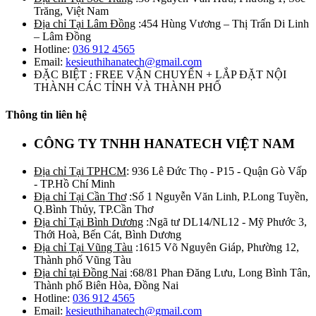
Trăng, Việt Nam
Địa chỉ Tại Lâm Đồng
:454 Hùng Vương – Thị Trấn Di Linh
– Lâm Đồng
Hotline:
036 912 4565
Email:
kesieuthihanatech@gmail.com
ĐẶC BIỆT : FREE VẬN CHUYỂN + LẮP ĐẶT NỘI
THÀNH CÁC TỈNH VÀ THÀNH PHỐ
Thông tin liên hệ
CÔNG TY TNHH HANATECH VIỆT NAM
Địa chỉ Tại TPHCM
: 936 Lê Đức Thọ - P15 - Quận Gò Vấp
- TP.Hồ Chí Minh
Địa chỉ Tại Cần Thơ
:Số 1 Nguyễn Văn Linh, P.Long Tuyền,
Q.Bình Thủy, TP.Cần Thơ
Địa chỉ Tại Bình Dương
:Ngã tư DL14/NL12 - Mỹ Phước 3,
Thới Hoà, Bến Cát, Bình Dương
Địa chỉ Tại Vũng Tàu
:1615 Võ Nguyên Giáp, Phường 12,
Thành phố Vũng Tàu
Địa chỉ tại Đồng Nai
:68/81 Phan Đăng Lưu, Long Bình Tân,
Thành phố Biên Hòa, Đồng Nai
Hotline:
036 912 4565
Email:
kesieuthihanatech@gmail.com