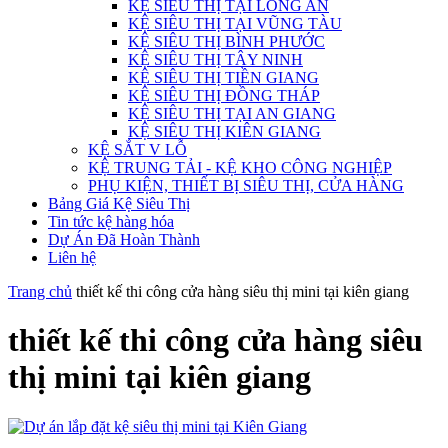
KỆ SIÊU THỊ TẠI LONG AN
KỆ SIÊU THỊ TẠI VŨNG TÀU
KỆ SIÊU THỊ BÌNH PHƯỚC
KỆ SIÊU THỊ TÂY NINH
KỆ SIÊU THỊ TIỀN GIANG
KỆ SIÊU THỊ ĐỒNG THÁP
KỆ SIÊU THỊ TẠI AN GIANG
KỆ SIÊU THỊ KIÊN GIANG
KỆ SẮT V LỖ
KỆ TRUNG TẢI - KỆ KHO CÔNG NGHIỆP
PHỤ KIỆN, THIẾT BỊ SIÊU THỊ, CỬA HÀNG
Bảng Giá Kệ Siêu Thị
Tin tức kệ hàng hóa
Dự Án Đã Hoàn Thành
Liên hệ
Trang chủ
thiết kế thi công cửa hàng siêu thị mini tại kiên giang
thiết kế thi công cửa hàng siêu
thị mini tại kiên giang