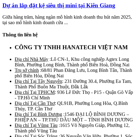
Dự án lắp đặt kệ siêu thị mini tại Kiên Giang
Giữa hàng trăm, hàng ngàn mô hình kinh doanh thu hút năm 2025,
tại sao mô hình kinh doanh cửa ...
Thông tin liên hệ
CÔNG TY TNHH HANATECH VIỆT NAM
Địa chỉ Nhà Máy
:Lô CN-1, Khu công nghiệp Agtex Long
Bình, Phường Long Bình, Thành phố Biên Hoà, Đồng Nai
Trụ sở chính
:68/81 Phan Đăng Lưu, Long Bình Tân, Thành
phố Biên Hòa, Đồng Nai
Địa chỉ Tại Tây Nguyên
: 231 Đường 30.4, Phường Ea Tam,
Thành Phố Buôn Ma Thuột, Đắk Lắk
Địa chỉ Tại TPHCM
: 936 Lê Đức Thọ - P15 - Quận Gò Vấp
- TP.Hồ Chí Minh
Địa chỉ Tại Cần Thơ
: QL91B, Phường Long Hòa, Q.Bình
Thủy, TP. Cần Thơ
Địa chỉ Tại Bình Dương
:1546 ĐẠI LỘ BÌNH DƯƠNG –
P.HIỆP AN – TP.THỦ DẦU MỘT – TỈNH BÌNH DƯƠNG
Địa chỉ Tại Vũng Tàu
:1615 Võ Nguyên Giáp, Phường 12,
Thành phố Vũng Tàu
Địa chỉ Tại Sóc Trăng
:36 Nguyễn Văn Hữu, Phường 1, Sóc