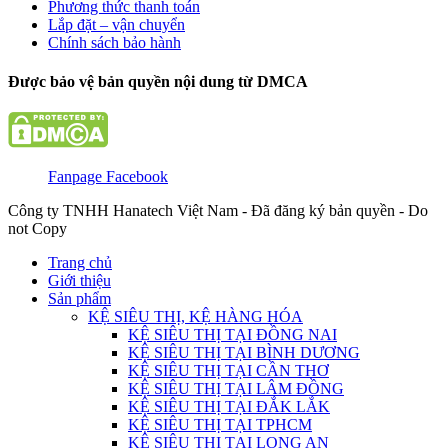
Phương thức thanh toán
Lắp đặt – vận chuyển
Chính sách bảo hành
Được bảo vệ bản quyền nội dung từ DMCA
Fanpage Facebook
Công ty TNHH Hanatech Việt Nam - Đã đăng ký bản quyền - Do
not Copy
Trang chủ
Giới thiệu
Sản phẩm
KỆ SIÊU THỊ, KỆ HÀNG HÓA
KỆ SIÊU THỊ TẠI ĐỒNG NAI
KỆ SIÊU THỊ TẠI BÌNH DƯƠNG
KỆ SIÊU THỊ TẠI CẦN THƠ
KỆ SIÊU THỊ TẠI LÂM ĐỒNG
KỆ SIÊU THỊ TẠI ĐẮK LẮK
KỆ SIÊU THỊ TẠI TPHCM
KỆ SIÊU THỊ TẠI LONG AN