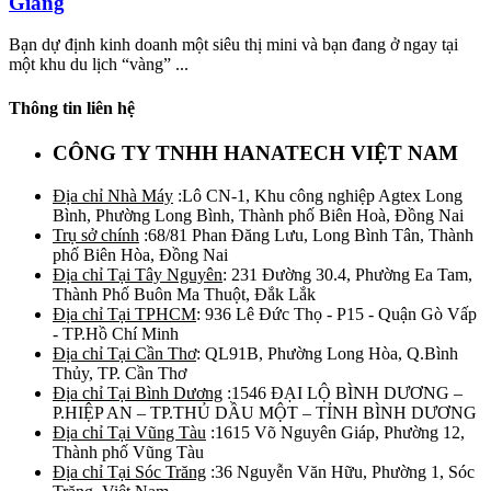
Giang
Bạn dự định kinh doanh một siêu thị mini và bạn đang ở ngay tại
một khu du lịch “vàng” ...
Thông tin liên hệ
CÔNG TY TNHH HANATECH VIỆT NAM
Địa chỉ Nhà Máy
:Lô CN-1, Khu công nghiệp Agtex Long
Bình, Phường Long Bình, Thành phố Biên Hoà, Đồng Nai
Trụ sở chính
:68/81 Phan Đăng Lưu, Long Bình Tân, Thành
phố Biên Hòa, Đồng Nai
Địa chỉ Tại Tây Nguyên
: 231 Đường 30.4, Phường Ea Tam,
Thành Phố Buôn Ma Thuột, Đắk Lắk
Địa chỉ Tại TPHCM
: 936 Lê Đức Thọ - P15 - Quận Gò Vấp
- TP.Hồ Chí Minh
Địa chỉ Tại Cần Thơ
: QL91B, Phường Long Hòa, Q.Bình
Thủy, TP. Cần Thơ
Địa chỉ Tại Bình Dương
:1546 ĐẠI LỘ BÌNH DƯƠNG –
P.HIỆP AN – TP.THỦ DẦU MỘT – TỈNH BÌNH DƯƠNG
Địa chỉ Tại Vũng Tàu
:1615 Võ Nguyên Giáp, Phường 12,
Thành phố Vũng Tàu
Địa chỉ Tại Sóc Trăng
:36 Nguyễn Văn Hữu, Phường 1, Sóc