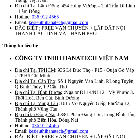
Trăng, Việt Nam
Địa chỉ Tại Lâm Đồng
:454 Hùng Vương – Thị Trấn Di Linh
– Lâm Đồng
Hotline:
036 912 4565
Email:
kesieuthihanatech@gmail.com
ĐẶC BIỆT : FREE VẬN CHUYỂN + LẮP ĐẶT NỘI
THÀNH CÁC TỈNH VÀ THÀNH PHỐ
Thông tin liên hệ
CÔNG TY TNHH HANATECH VIỆT NAM
Địa chỉ Tại TPHCM
: 936 Lê Đức Thọ - P15 - Quận Gò Vấp
- TP.Hồ Chí Minh
Địa chỉ Tại Cần Thơ
:Số 1 Nguyễn Văn Linh, P.Long Tuyền,
Q.Bình Thủy, TP.Cần Thơ
Địa chỉ Tại Bình Dương
:Ngã tư DL14/NL12 - Mỹ Phước 3,
Thới Hoà, Bến Cát, Bình Dương
Địa chỉ Tại Vũng Tàu
:1615 Võ Nguyên Giáp, Phường 12,
Thành phố Vũng Tàu
Địa chỉ tại Đồng Nai
:68/81 Phan Đăng Lưu, Long Bình Tân,
Thành phố Biên Hòa, Đồng Nai
Hotline:
036 912 4565
Email:
kesieuthihanatech@gmail.com
ĐẶC BIỆT : FREE VẬN CHUYỂN + LẮP ĐẶT NỘI