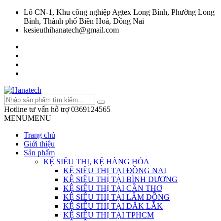
Lô CN-1, Khu công nghiệp Agtex Long Bình, Phường Long
Bình, Thành phố Biên Hoà, Đồng Nai
kesieuthihanatech@gmail.com
Hotline tư vấn hỗ trợ
0369124565
MENU
MENU
Trang chủ
Giới thiệu
Sản phẩm
KỆ SIÊU THỊ, KỆ HÀNG HÓA
KỆ SIÊU THỊ TẠI ĐỒNG NAI
KỆ SIÊU THỊ TẠI BÌNH DƯƠNG
KỆ SIÊU THỊ TẠI CẦN THƠ
KỆ SIÊU THỊ TẠI LÂM ĐỒNG
KỆ SIÊU THỊ TẠI ĐẮK LẮK
KỆ SIÊU THỊ TẠI TPHCM