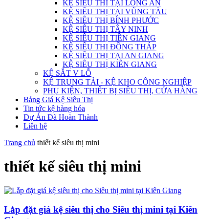
KỆ SIÊU THỊ TẠI LONG AN
KỆ SIÊU THỊ TẠI VŨNG TÀU
KỆ SIÊU THỊ BÌNH PHƯỚC
KỆ SIÊU THỊ TÂY NINH
KỆ SIÊU THỊ TIỀN GIANG
KỆ SIÊU THỊ ĐỒNG THÁP
KỆ SIÊU THỊ TẠI AN GIANG
KỆ SIÊU THỊ KIÊN GIANG
KỆ SẮT V LỖ
KỆ TRUNG TẢI - KỆ KHO CÔNG NGHIỆP
PHỤ KIỆN, THIẾT BỊ SIÊU THỊ, CỬA HÀNG
Bảng Giá Kệ Siêu Thị
Tin tức kệ hàng hóa
Dự Án Đã Hoàn Thành
Liên hệ
Trang chủ
thiết kế siêu thị mini
thiết kế siêu thị mini
Lắp đặt giá kệ siêu thị cho Siêu thị mini tại Kiên