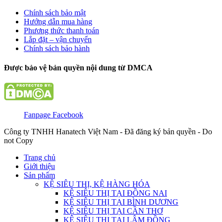
Chính sách bảo mật
Hướng dẫn mua hàng
Phương thức thanh toán
Lắp đặt – vận chuyển
Chính sách bảo hành
Được bảo vệ bản quyền nội dung từ DMCA
Fanpage Facebook
Công ty TNHH Hanatech Việt Nam - Đã đăng ký bản quyền - Do
not Copy
Trang chủ
Giới thiệu
Sản phẩm
KỆ SIÊU THỊ, KỆ HÀNG HÓA
KỆ SIÊU THỊ TẠI ĐỒNG NAI
KỆ SIÊU THỊ TẠI BÌNH DƯƠNG
KỆ SIÊU THỊ TẠI CẦN THƠ
KỆ SIÊU THỊ TẠI LÂM ĐỒNG