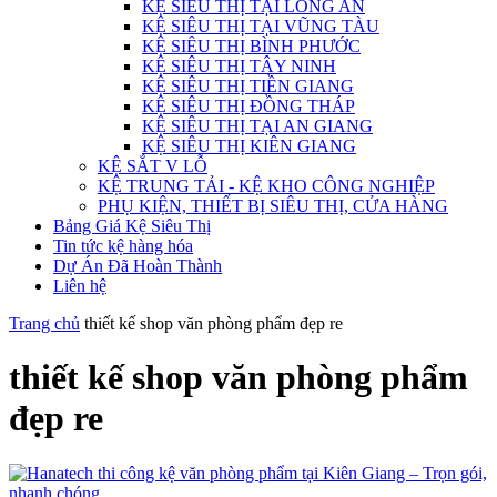
KỆ SIÊU THỊ TẠI LONG AN
KỆ SIÊU THỊ TẠI VŨNG TÀU
KỆ SIÊU THỊ BÌNH PHƯỚC
KỆ SIÊU THỊ TÂY NINH
KỆ SIÊU THỊ TIỀN GIANG
KỆ SIÊU THỊ ĐỒNG THÁP
KỆ SIÊU THỊ TẠI AN GIANG
KỆ SIÊU THỊ KIÊN GIANG
KỆ SẮT V LỖ
KỆ TRUNG TẢI - KỆ KHO CÔNG NGHIỆP
PHỤ KIỆN, THIẾT BỊ SIÊU THỊ, CỬA HÀNG
Bảng Giá Kệ Siêu Thị
Tin tức kệ hàng hóa
Dự Án Đã Hoàn Thành
Liên hệ
Trang chủ
thiết kế shop văn phòng phẩm đẹp re
thiết kế shop văn phòng phẩm
đẹp re