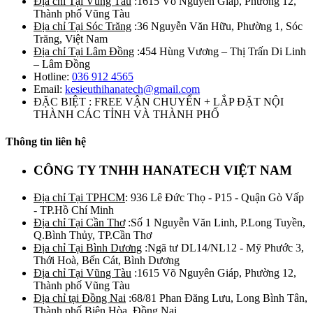
Địa chỉ Tại Vũng Tàu
:1615 Võ Nguyên Giáp, Phường 12,
Thành phố Vũng Tàu
Địa chỉ Tại Sóc Trăng
:36 Nguyễn Văn Hữu, Phường 1, Sóc
Trăng, Việt Nam
Địa chỉ Tại Lâm Đồng
:454 Hùng Vương – Thị Trấn Di Linh
– Lâm Đồng
Hotline:
036 912 4565
Email:
kesieuthihanatech@gmail.com
ĐẶC BIỆT : FREE VẬN CHUYỂN + LẮP ĐẶT NỘI
THÀNH CÁC TỈNH VÀ THÀNH PHỐ
Thông tin liên hệ
CÔNG TY TNHH HANATECH VIỆT NAM
Địa chỉ Tại TPHCM
: 936 Lê Đức Thọ - P15 - Quận Gò Vấp
- TP.Hồ Chí Minh
Địa chỉ Tại Cần Thơ
:Số 1 Nguyễn Văn Linh, P.Long Tuyền,
Q.Bình Thủy, TP.Cần Thơ
Địa chỉ Tại Bình Dương
:Ngã tư DL14/NL12 - Mỹ Phước 3,
Thới Hoà, Bến Cát, Bình Dương
Địa chỉ Tại Vũng Tàu
:1615 Võ Nguyên Giáp, Phường 12,
Thành phố Vũng Tàu
Địa chỉ tại Đồng Nai
:68/81 Phan Đăng Lưu, Long Bình Tân,
Thành phố Biên Hòa, Đồng Nai