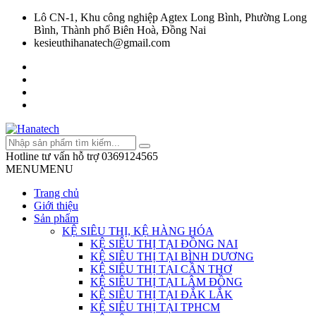
Lô CN-1, Khu công nghiệp Agtex Long Bình, Phường Long
Bình, Thành phố Biên Hoà, Đồng Nai
kesieuthihanatech@gmail.com
Hotline tư vấn hỗ trợ
0369124565
MENU
MENU
Trang chủ
Giới thiệu
Sản phẩm
KỆ SIÊU THỊ, KỆ HÀNG HÓA
KỆ SIÊU THỊ TẠI ĐỒNG NAI
KỆ SIÊU THỊ TẠI BÌNH DƯƠNG
KỆ SIÊU THỊ TẠI CẦN THƠ
KỆ SIÊU THỊ TẠI LÂM ĐỒNG
KỆ SIÊU THỊ TẠI ĐẮK LẮK
KỆ SIÊU THỊ TẠI TPHCM