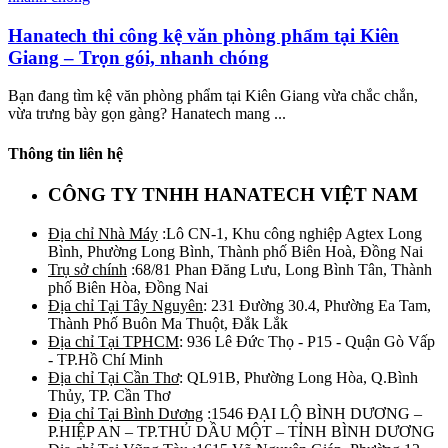
Hanatech thi công kệ văn phòng phẩm tại Kiên
Giang – Trọn gói, nhanh chóng
Bạn đang tìm kệ văn phòng phẩm tại Kiên Giang vừa chắc chắn,
vừa trưng bày gọn gàng? Hanatech mang ...
Thông tin liên hệ
CÔNG TY TNHH HANATECH VIỆT NAM
Địa chỉ Nhà Máy
:Lô CN-1, Khu công nghiệp Agtex Long
Bình, Phường Long Bình, Thành phố Biên Hoà, Đồng Nai
Trụ sở chính
:68/81 Phan Đăng Lưu, Long Bình Tân, Thành
phố Biên Hòa, Đồng Nai
Địa chỉ Tại Tây Nguyên
: 231 Đường 30.4, Phường Ea Tam,
Thành Phố Buôn Ma Thuột, Đắk Lắk
Địa chỉ Tại TPHCM
: 936 Lê Đức Thọ - P15 - Quận Gò Vấp
- TP.Hồ Chí Minh
Địa chỉ Tại Cần Thơ
: QL91B, Phường Long Hòa, Q.Bình
Thủy, TP. Cần Thơ
Địa chỉ Tại Bình Dương
:1546 ĐẠI LỘ BÌNH DƯƠNG –
P.HIỆP AN – TP.THỦ DẦU MỘT – TỈNH BÌNH DƯƠNG