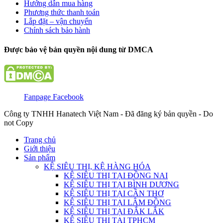
Hướng dẫn mua hàng
Phương thức thanh toán
Lắp đặt – vận chuyển
Chính sách bảo hành
Được bảo vệ bản quyền nội dung từ DMCA
Fanpage Facebook
Công ty TNHH Hanatech Việt Nam - Đã đăng ký bản quyền - Do
not Copy
Trang chủ
Giới thiệu
Sản phẩm
KỆ SIÊU THỊ, KỆ HÀNG HÓA
KỆ SIÊU THỊ TẠI ĐỒNG NAI
KỆ SIÊU THỊ TẠI BÌNH DƯƠNG
KỆ SIÊU THỊ TẠI CẦN THƠ
KỆ SIÊU THỊ TẠI LÂM ĐỒNG
KỆ SIÊU THỊ TẠI ĐẮK LẮK
KỆ SIÊU THỊ TẠI TPHCM