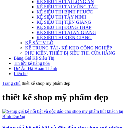
KỆ SIÊU THỊ TẠI LONG AN
KỆ SIÊU THỊ TẠI VŨNG TÀU
KỆ SIÊU THỊ BÌNH PHƯỚC
KỆ SIÊU THỊ TÂY NINH
KỆ SIÊU THỊ TIỀN GIANG
KỆ SIÊU THỊ ĐỒNG THÁP
KỆ SIÊU THỊ TẠI AN GIANG
KỆ SIÊU THỊ KIÊN GIANG
KỆ SẮT V LỖ
KỆ TRUNG TẢI - KỆ KHO CÔNG NGHIỆP
PHỤ KIỆN, THIẾT BỊ SIÊU THỊ, CỬA HÀNG
Bảng Giá Kệ Siêu Thị
Tin tức kệ hàng hóa
Dự Án Đã Hoàn Thành
Liên hệ
Trang chủ
thiết kế shop mỹ phẩm đẹp
thiết kế shop mỹ phẩm đẹp
Setup giá kệ nổi bật và độc đáo cho shop mỹ phẩm