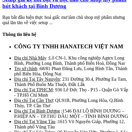
hút khách tại Bình Dương
Bạn bắt đầu hiện thực hoá giấc mơ làm chủ shop mỹ phẩm nhưng
quá lăn tăn về việc setup ...
Thông tin liên hệ
CÔNG TY TNHH HANATECH VIỆT NAM
Địa chỉ Nhà Máy
:Lô CN-1, Khu công nghiệp Agtex Long
Bình, Phường Long Bình, Thành phố Biên Hoà, Đồng Nai
Trụ sở chính
:68/81 Phan Đăng Lưu, Long Bình Tân, Thành
phố Biên Hòa, Đồng Nai
Địa chỉ Tại Tây Nguyên
: 231 Đường 30.4, Phường Ea Tam,
Thành Phố Buôn Ma Thuột, Đắk Lắk
Địa chỉ Tại TPHCM
: 936 Lê Đức Thọ - P15 - Quận Gò Vấp
- TP.Hồ Chí Minh
Địa chỉ Tại Cần Thơ
: QL91B, Phường Long Hòa, Q.Bình
Thủy, TP. Cần Thơ
Địa chỉ Tại Bình Dương
:1546 ĐẠI LỘ BÌNH DƯƠNG –
P.HIỆP AN – TP.THỦ DẦU MỘT – TỈNH BÌNH DƯƠNG
Địa chỉ Tại Vũng Tàu
:1615 Võ Nguyên Giáp, Phường 12,
Thành phố Vũng Tàu