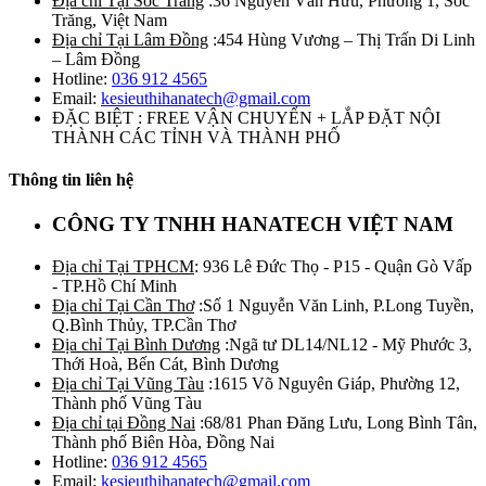
Địa chỉ Tại Sóc Trăng
:36 Nguyễn Văn Hữu, Phường 1, Sóc
Trăng, Việt Nam
Địa chỉ Tại Lâm Đồng
:454 Hùng Vương – Thị Trấn Di Linh
– Lâm Đồng
Hotline:
036 912 4565
Email:
kesieuthihanatech@gmail.com
ĐẶC BIỆT : FREE VẬN CHUYỂN + LẮP ĐẶT NỘI
THÀNH CÁC TỈNH VÀ THÀNH PHỐ
Thông tin liên hệ
CÔNG TY TNHH HANATECH VIỆT NAM
Địa chỉ Tại TPHCM
: 936 Lê Đức Thọ - P15 - Quận Gò Vấp
- TP.Hồ Chí Minh
Địa chỉ Tại Cần Thơ
:Số 1 Nguyễn Văn Linh, P.Long Tuyền,
Q.Bình Thủy, TP.Cần Thơ
Địa chỉ Tại Bình Dương
:Ngã tư DL14/NL12 - Mỹ Phước 3,
Thới Hoà, Bến Cát, Bình Dương
Địa chỉ Tại Vũng Tàu
:1615 Võ Nguyên Giáp, Phường 12,
Thành phố Vũng Tàu
Địa chỉ tại Đồng Nai
:68/81 Phan Đăng Lưu, Long Bình Tân,
Thành phố Biên Hòa, Đồng Nai
Hotline:
036 912 4565
Email:
kesieuthihanatech@gmail.com