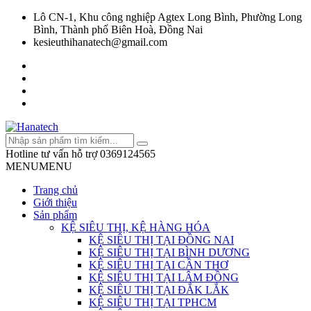
Lô CN-1, Khu công nghiệp Agtex Long Bình, Phường Long
Bình, Thành phố Biên Hoà, Đồng Nai
kesieuthihanatech@gmail.com
Hotline tư vấn hỗ trợ
0369124565
MENU
MENU
Trang chủ
Giới thiệu
Sản phẩm
KỆ SIÊU THỊ, KỆ HÀNG HÓA
KỆ SIÊU THỊ TẠI ĐỒNG NAI
KỆ SIÊU THỊ TẠI BÌNH DƯƠNG
KỆ SIÊU THỊ TẠI CẦN THƠ
KỆ SIÊU THỊ TẠI LÂM ĐỒNG
KỆ SIÊU THỊ TẠI ĐẮK LẮK
KỆ SIÊU THỊ TẠI TPHCM