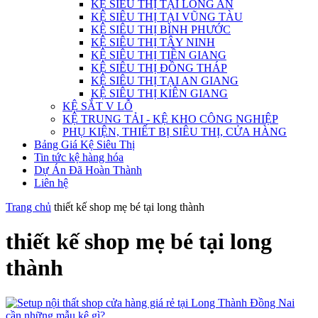
KỆ SIÊU THỊ TẠI LONG AN
KỆ SIÊU THỊ TẠI VŨNG TÀU
KỆ SIÊU THỊ BÌNH PHƯỚC
KỆ SIÊU THỊ TÂY NINH
KỆ SIÊU THỊ TIỀN GIANG
KỆ SIÊU THỊ ĐỒNG THÁP
KỆ SIÊU THỊ TẠI AN GIANG
KỆ SIÊU THỊ KIÊN GIANG
KỆ SẮT V LỖ
KỆ TRUNG TẢI - KỆ KHO CÔNG NGHIỆP
PHỤ KIỆN, THIẾT BỊ SIÊU THỊ, CỬA HÀNG
Bảng Giá Kệ Siêu Thị
Tin tức kệ hàng hóa
Dự Án Đã Hoàn Thành
Liên hệ
Trang chủ
thiết kế shop mẹ bé tại long thành
thiết kế shop mẹ bé tại long
thành