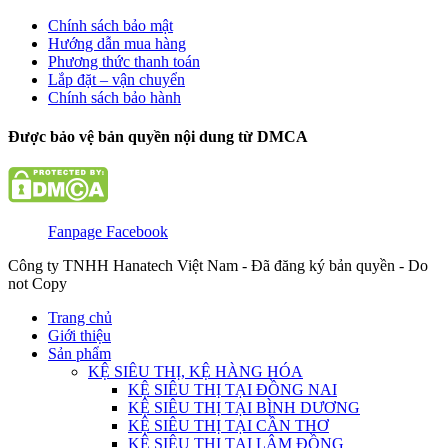
Chính sách bảo mật
Hướng dẫn mua hàng
Phương thức thanh toán
Lắp đặt – vận chuyển
Chính sách bảo hành
Được bảo vệ bản quyền nội dung từ DMCA
Fanpage Facebook
Công ty TNHH Hanatech Việt Nam - Đã đăng ký bản quyền - Do
not Copy
Trang chủ
Giới thiệu
Sản phẩm
KỆ SIÊU THỊ, KỆ HÀNG HÓA
KỆ SIÊU THỊ TẠI ĐỒNG NAI
KỆ SIÊU THỊ TẠI BÌNH DƯƠNG
KỆ SIÊU THỊ TẠI CẦN THƠ
KỆ SIÊU THỊ TẠI LÂM ĐỒNG