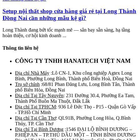
Setup nội thất shop cửa hàng giá rẻ tại Long Thành
Đồng Nai cần những mẫu kệ gì?
Long Thành đang bứt tốc mạnh mẽ — sân bay sẵn sàng, hạ tầng
hoàn thiện, cơ hội kinh doanh ...
Thông tin liên hệ
CÔNG TY TNHH HANATECH VIỆT NAM
Địa chỉ Nhà Máy
:Lô CN-1, Khu công nghiệp Agtex Long
Bình, Phường Long Bình, Thành phố Biên Hoà, Đồng Nai
Trụ sở chính
:68/81 Phan Đăng Lưu, Long Bình Tân, Thành
phố Biên Hòa, Đồng Nai
Địa chỉ Tại Tây Nguyên
: 231 Đường 30.4, Phường Ea Tam,
Thành Phố Buôn Ma Thuột, Đắk Lắk
Địa chỉ Tại TPHCM
: 936 Lê Đức Thọ - P15 - Quận Gò Vấp
- TP.Hồ Chí Minh
Địa chỉ Tại Cần Thơ
: QL91B, Phường Long Hòa, Q.Bình
Thủy, TP. Cần Thơ
Địa chỉ Tại Bình Dương
:1546 ĐẠI LỘ BÌNH DƯƠNG –
P.HIỆP AN – TP.THỦ DẦU MỘT – TỈNH BÌNH DƯƠNG