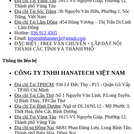
Địa chỉ Tại Vũng Tàu
:1615 Võ Nguyên Giáp, Phường 12,
Thành phố Vũng Tàu
Địa chỉ Tại Sóc Trăng
:36 Nguyễn Văn Hữu, Phường 1, Sóc
Trăng, Việt Nam
Địa chỉ Tại Lâm Đồng
:454 Hùng Vương – Thị Trấn Di Linh
– Lâm Đồng
Hotline:
036 912 4565
Email:
kesieuthihanatech@gmail.com
ĐẶC BIỆT : FREE VẬN CHUYỂN + LẮP ĐẶT NỘI
THÀNH CÁC TỈNH VÀ THÀNH PHỐ
Thông tin liên hệ
CÔNG TY TNHH HANATECH VIỆT NAM
Địa chỉ Tại TPHCM
: 936 Lê Đức Thọ - P15 - Quận Gò Vấp
- TP.Hồ Chí Minh
Địa chỉ Tại Cần Thơ
:Số 1 Nguyễn Văn Linh, P.Long Tuyền,
Q.Bình Thủy, TP.Cần Thơ
Địa chỉ Tại Bình Dương
:Ngã tư DL14/NL12 - Mỹ Phước 3,
Thới Hoà, Bến Cát, Bình Dương
Địa chỉ Tại Vũng Tàu
:1615 Võ Nguyên Giáp, Phường 12,
Thành phố Vũng Tàu
Địa chỉ tại Đồng Nai
:68/81 Phan Đăng Lưu, Long Bình Tân,
Thành phố Biên Hòa, Đồng Nai