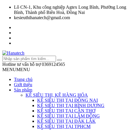
Lô CN-1, Khu công nghiệp Agtex Long Bình, Phường Long
Bình, Thành phố Biên Hoà, Đồng Nai
kesieuthihanatech@gmail.com
Hotline tư vấn hỗ trợ
0369124565
MENU
MENU
Trang chủ
Giới thiệu
Sản phẩm
KỆ SIÊU THỊ, KỆ HÀNG HÓA
KỆ SIÊU THỊ TẠI ĐỒNG NAI
KỆ SIÊU THỊ TẠI BÌNH DƯƠNG
KỆ SIÊU THỊ TẠI CẦN THƠ
KỆ SIÊU THỊ TẠI LÂM ĐỒNG
KỆ SIÊU THỊ TẠI ĐẮK LẮK
KỆ SIÊU THỊ TẠI TPHCM